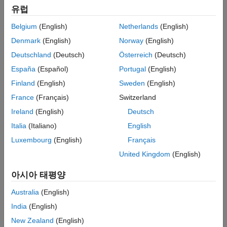
유럽
자율주행 시스템
자율주행 시스템의 설계, 시뮬레이션 및 테스트
Belgium
(English)
Netherlands
(English)
Denmark
(English)
Norway
(English)
배터리 시스템
Deutschland
(Deutsch)
Österreich
(Deutsch)
배터리팩 설계 및 배터리 관리 시스템 개발
España
(Español)
Portugal
(English)
Finland
(English)
Sweden
(English)
계산 생물학
생물학 데이터와 시스템의 분석, 시각화 및 모델링
France
(Français)
Switzerland
Ireland
(English)
Deutsch
제어 시스템
Italia
(Italiano)
English
제어 시스템의 설계, 테스트 및 구현
Luxembourg
(English)
Français
United Kingdom
(English)
임베디드 AI
아시아 태평양
임베디드 시스템에 머신러닝 및 딥러닝 애플리케이션
배포
Australia
(English)
India
(English)
임베디드 시스템
임베디드 시스템 설계, 코딩 및 검증
New Zealand
(English)