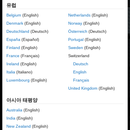
성과를 낼 수 있도록 지원하기 위해 개발되었습니다.
유럽
Belgium
(English)
Netherlands
(English)
Denmark
(English)
Norway
(English)
Deutschland
(Deutsch)
Österreich
(Deutsch)
España
(Español)
Portugal
(English)
Finland
(English)
Sweden
(English)
France
(Français)
Switzerland
Ireland
(English)
Deutsch
®
MATLAB
은 엔지니어와 과학자를 위한 가장 편리하고 생산적인
Italia
(Italiano)
English
컴퓨팅 환경입니다. 수학, 그래픽, 프로그래밍 기능이 통합된
MATLAB은 사람이 생각하고 작업하는 방식 그대로 설계되었습니다.
Luxembourg
(English)
Français
United Kingdom
(English)
MATLAB을 사용한 테크니컬 컴퓨팅
MATLAB을 사용한 테크니컬
아시아 태평양
컴퓨팅
Australia
(English)
India
(English)
2:38
New Zealand
(English)
비디오 길이: 2:38