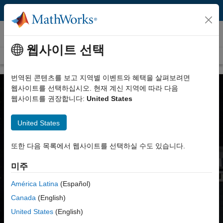
콘텐츠로 바로 가기
회사 정보
웹사이트 선택
회사 정보
채용
사회적 미션
뉴스 룸
고객 사례
문의하기
번역된 콘텐츠를 보고 지역별 이벤트와 혜택을 살펴보려면
웹사이트를 선택하십시오. 현재 계신 지역에 따라 다음
웹사이트를 권장합니다:
United States
United States
Accelerating the Pace of
또한 다음 목록에서 웹사이트를 선택하실 수도 있습니다.
Engineering and Science
미주
América Latina
(Español)
MathWorks는 엔지니어와 과학자들을 무엇보다
중시합니다.
엔지니어와 과학자들은 인간 지식의 지평을
Canada
(English)
넓히고 삶의 표준을 높여 줍니다.
United States
(English)
MATLAB과 Simulink는 엔지니어와 과학자들이 최고의