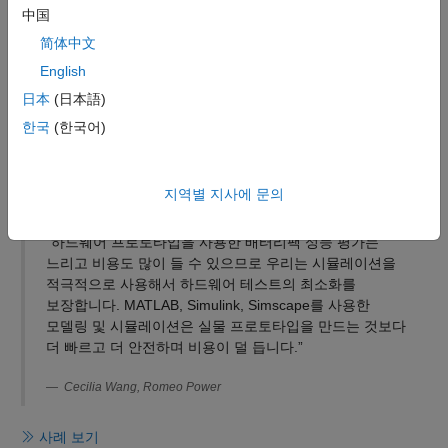
제조사의 데이터시트를 기반으로 셀 파라미터화
中国
다양한
효과
, 지오메트리 및 토폴로지로 사용자 지정 가능
简体中文
배터리 모델 구축
English
유체 유로와 배터리팩과의 열적 연결을 사용자 지정 가능한
日本
(日本語)
냉각 플레이트 모델링
한국
(한국어)
셀 간 온도 편차 탐색 및 냉각 효율 측정
적절한 모델 분해능을 설정해 모델 충실도와 시뮬레이션 속도
간의 균형 달성
지역별 지사에 문의
“하드웨어 프로토타입을 사용한 배터리팩 성능 평가는
느리고 비용도 많이 들 수 있으므로 우리는 시뮬레이션을
적극적으로 사용해서 하드웨어 테스트의 최소화를
보장합니다. MATLAB, Simulink, Simscape를 사용한
모델링 및 시뮬레이션은 실물 프로토타입을 만드는 것보다
더 빠르고 더 안전하며 비용이 덜 듭니다.”
Cecilia Wang, Romeo Power
사례 보기