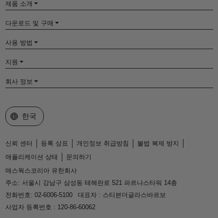
제품 소개
다운로드 및 구매
사용 방법
지원
회사 정보
웹사이트 선택
한국
신뢰 센터
등록 상표
개인정보 취급방침
불법 복제 방지
애플리케이션 상태
문의하기
매스웍스코리아 유한회사
주소: 서울시 강남구 삼성동 테헤란로 521 파르나스타워 14층
전화번호: 02-6006-5100
대표자 : 스티븐더글라스바르보
사업자 등록번호 : 120-86-60062