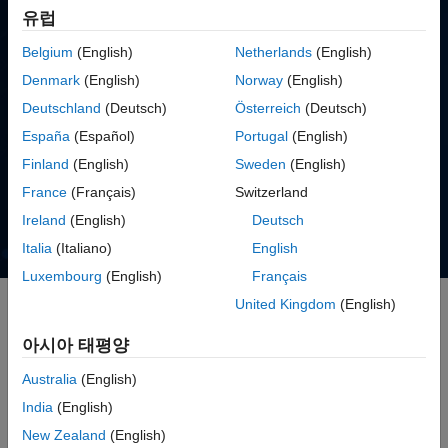
유럽
Belgium
(English)
Netherlands
(English)
Denmark
(English)
Norway
(English)
Deutschland
(Deutsch)
Österreich
(Deutsch)
España
(Español)
Portugal
(English)
무료로 사용해 보기
Finland
(English)
Sweden
(English)
France
(Français)
Switzerland
영업팀에 문의
Ireland
(English)
Deutsch
Italia
(Italiano)
English
Luxembourg
(English)
Français
United Kingdom
(English)
배터리 모델 생성 및 배터리팩 설계
아시아 태평양
Simulink
및
Simscape Battery
는 배터리 셀을 모델링하고 다양한
Australia
(English)
배터리팩
아키텍처를 설계하며 정상 및 결함 상태에서의 배터리팩
India
(English)
열 응답과 전기 응답을 평가할 수 있는 설계 환경을 제공합니다.
New Zealand
(English)