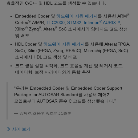
효율적인 C/C++ 및 HDL 코드를 생성할 수 있습니다.
®
Embedded Coder 및
하드웨어 지원 패키지
를 사용한 ARM
®
®
Cortex
-A/M/R,
TI C2000
,
STM32
,
Infineon
AURIX™
,
®
®
®
Xilinx
Zynq
, Altera
SoC 소자에서의 임베디드 코드 생성
및 배포
HDL Coder 및
하드웨어 지원 패키지
를 사용해 Altera(FPGA,
SoC), Xilinx(FPGA, Zynq, RFSoC), Microchip(FPGA, SoC)
소자에서 HDL 코드 생성 및 배포
코드 생성 설정 최적화, 코드 효율성 개선 및 레거시 코드,
데이터형, 보정 파라미터와의 통합 촉진
“우리는 Embedded Coder 및 Embedded Coder Support
Package for AUTOSAR Standard를 사용해 제어기
모델로부터 AUTOSAR 준수 C 코드를 생성했습니다.”
김덕영, 조원태, 이호진, LG화학
사례 보기