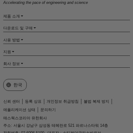
Accelerating the pace of engineering and science
제품 소개
다운로드 및 구매
사용 방법
지원
회사 정보
웹사이트 선택
한국
신뢰 센터
등록 상표
개인정보 취급방침
불법 복제 방지
애플리케이션 상태
문의하기
매스웍스코리아 유한회사
주소: 서울시 강남구 삼성동 테헤란로 521 파르나스타워 14층
전화번호: 02-6006-5100
대표자 : 스티븐더글라스바르보