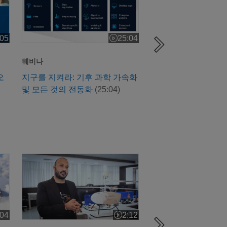
:05
25:04
 길이: 26:05
비디오 길이: 25:04
웨비나
웨비나
오
지구를 지켜라: 기후 과학 가속화
임베디드에서 임파워
및 모든 것의 전동화
(25:04)
소프트웨어 정의 제품
(21:30)
 적게 사용하는 제트기
모델 기반 설계를 사용하여 무인 배달 드론을 개발한 스타
Flux Marine - 
:04
2:12
오 길이: 2:04
비디오 길이: 2:12