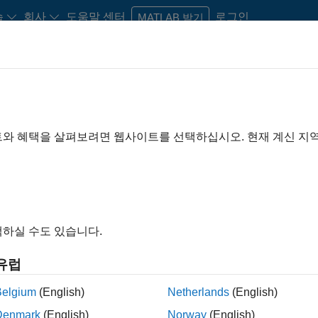
습
회사
도움말 센터
로그인
MATLAB 받기
트와 혜택을 살펴보려면 웹사이트를 선택하십시오. 현재 계신 지
MATLAB 및 Simulink 비디
 대해 알아보고, 엔지니어와 과학자들의 업무에 어떤 도움이 되는
하실 수도 있습니다.
유럽
Belgium
(English)
Netherlands
(English)
B
Simulink
Simscape
Arduino
모
Denmark
(English)
Norway
(English)