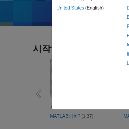
United States
(English)
F
I
시작하기
I
MATLAB이란?
M
1:37
비디오 길이: 
제품 개요
시
MATLAB이란?
(1:37)
M