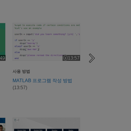
MATLAB 프로그램 작성 방법
Python과 함께 MA
:49
13:57
오 길이: 4:49
비디오 길이: 13:57
사용 방법
웨비나
MATLAB 프로그램 작성 방법
Python과 함께 MATL
(13:57)
사용하기
(50:58)
오 설계 및 시뮬레이션
지구를 지켜라: 기후 과학 가속화 및 모든 것의 전동화
임베디드에서 임파워드