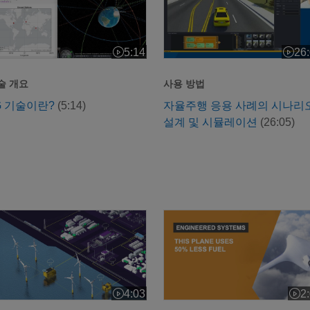
5:14
26
2:24
비디오 길이: 5:14
비디오
술 개요
사용 방법
G 기술이란?
(5:14)
자율주행 응용 사례의 시나리
설계 및 시뮬레이션
(26:05)
리드 혁신: Siemens Energy의 에너지 트릴레마 관리 방법
기존 항공기보다 연료를 50%
4:03
2
1:54
비디오 길이: 4:03
비디