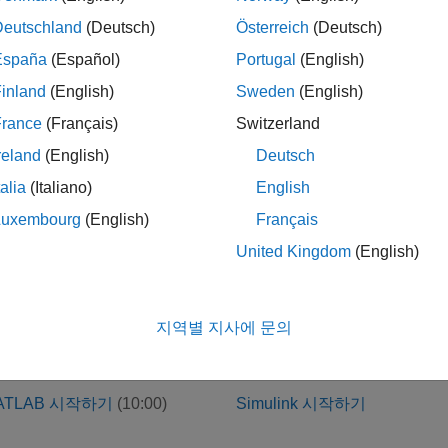
Deutschland
(Deutsch)
Österreich
(Deutsch)
España
(Español)
Portugal
(English)
inland
(English)
Sweden
(English)
France
(Français)
Switzerland
reland
(English)
Deutsch
talia
(Italiano)
English
ATLAB 시작하기
Simulink 시작하기
Luxembourg
(English)
Français
United Kingdom
(English)
10:00
비디오 
지역별 지사에 문의
1:37
비디오 길이: 10:00
연
비디오 시리즈
ATLAB 시작하기
(10:00)
Simulink 시작하기