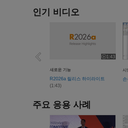
인기 비디오
R2026a 릴리스 하이라이트
손
1:43
비디오 길이: 
새로운 기능
시
R2026a 릴리스 하이라이트
손
(1:43)
주요 응용 사례
모델 기반 설계와 GenAI의 만남: 속도
6