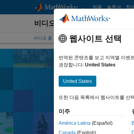
콘텐츠로 바로 가기
제품
솔루션
학
비디오
웹사이트 선택
비디오 홈
검색
번역된 콘텐츠를 보고 지역별 이벤
권장합니다:
United States
United States
다양한 툴과 그 기능에
또한 다음 목록에서 웹사이트를 선택
검색
미주
América Latina
(Español)
MATLA
인기 주제:
Canada
(English)