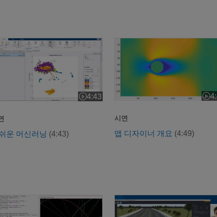
쉬운 머신러닝: 범주형 데이터에 맞는 모델 찾기
앱 디자이너 개요
4
4:43
비디
1:43
비디오 길이: 4:43
시연
연
앱 디자이너 개요
(4:49)
쉬운 머신러닝
(4:43)
와 품질을 동시에 확보
G 기술이란?
자율주행 응용 사례의 시나리