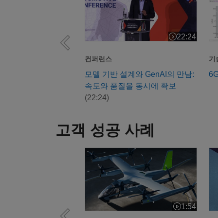
22:24
비디오 길이: 2
컨퍼런스
기
모델 기반 설계와 GenAI의 만남:
6
속도와 품질을 동시에 확보
(22:24)
고객 성공 사례
출퇴근을 탈바꿈할 수 있는 비행 택시
그
1:54
비디오 길이: 