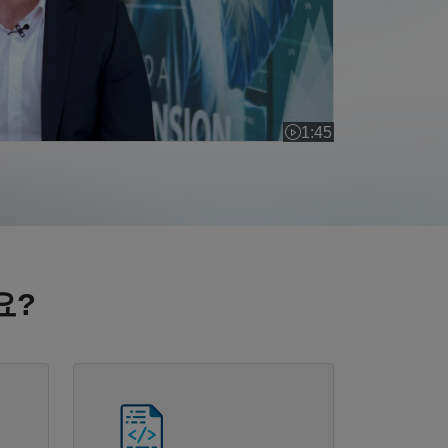
1:45
비디오 길이: 1:45
요?
패널 내비게이션