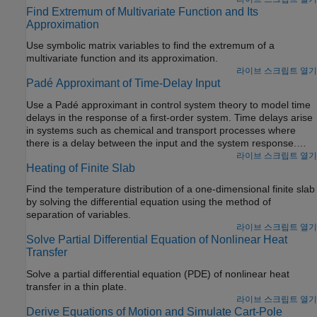
Find Extremum of Multivariate Function and Its
Approximation
Use symbolic matrix variables to find the extremum of a
multivariate function and its approximation.
라이브 스크립트 열기
Padé Approximant of Time-Delay Input
Use a Padé approximant in control system theory to model time
delays in the response of a first-order system. Time delays arise
in systems such as chemical and transport processes where
there is a delay between the input and the system response.
When these inputs are modeled, they are called dead-time
라이브 스크립트 열기
Heating of Finite Slab
inputs.
Find the temperature distribution of a one-dimensional finite slab
by solving the differential equation using the method of
separation of variables.
라이브 스크립트 열기
Solve Partial Differential Equation of Nonlinear Heat
Transfer
Solve a partial differential equation (PDE) of nonlinear heat
transfer in a thin plate.
라이브 스크립트 열기
Derive Equations of Motion and Simulate Cart-Pole