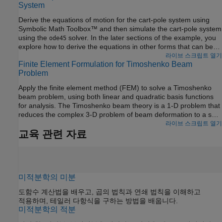
System
Derive the equations of motion for the cart-pole system using
Symbolic Math Toolbox™ and then simulate the cart-pole system
using the
solver. In the later sections of the example, you
ode45
explore how to derive the equations in other forms that can be
used to numerically simulate the system (and validate the
라이브 스크립트 열기
Finite Element Formulation for Timoshenko Beam
results) using different tools, such as Simulink®, Simscape™
Problem
Multibody™, and Robotics System Toolbox™.
Apply the finite element method (FEM) to solve a Timoshenko
beam problem, using both linear and quadratic basis functions
for analysis. The Timoshenko beam theory is a 1-D problem that
reduces the complex 3-D problem of beam deformation to a set
of 1-D differential equations along the length of the beam. In
라이브 스크립트 열기
contrast to the Euler–Bernoulli beam theory, which does not
교육 관련 자료
consider shear deformation, the Timoshenko beam theory
accounts for both shear deformation and rotational bending
effects. The Timoshenko beam theory is generally more
accurate for short, thick beams where shear deformation cannot
미적분학의 미분
be neglected. Using a cantilever beam and a beam fixed at both
ends, this example discusses the analytical solutions of the
도함수 계산법을 배우고, 곱의 법칙과 연쇄 법칙을 이해하고
Timoshenko beam problem and compares them with the FEM
적용하며, 테일러 다항식을 구하는 방법을 배웁니다.
solutions.
미적분학의 적분