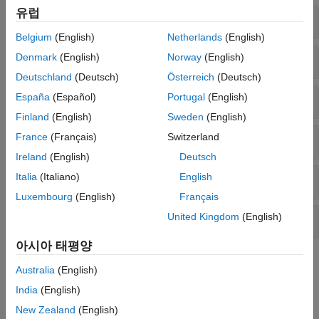
수론
유럽
극한, 미분 및 적분
Belgium
(English)
Netherlands
(English)
벡터 해석
Denmark
(English)
Norway
(English)
Deutschland
(Deutsch)
Österreich
(Deutsch)
급수
España
(Español)
Portugal
(English)
Finland
(English)
Sweden
(English)
France
(Français)
Switzerland
변환
Ireland
(English)
Deutsch
Italia
(Italiano)
English
편미분 방정식
Luxembourg
(English)
Français
United Kingdom
(English)
대화형 방식 툴
아시아 태평양
도움말 항목
Australia
(English)
미분
India
(English)
기호 표현식 및 기호 함수를 미분합니다.
New Zealand
(English)