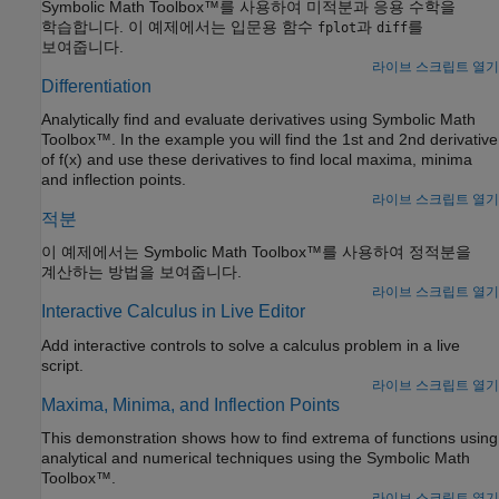
Symbolic Math Toolbox™를 사용하여 미적분과 응용 수학을
학습합니다. 이 예제에서는 입문용 함수
과
를
fplot
diff
보여줍니다.
라이브 스크립트 열기
Differentiation
Analytically find and evaluate derivatives using Symbolic Math
Toolbox™. In the example you will find the 1st and 2nd derivative
of f(x) and use these derivatives to find local maxima, minima
and inflection points.
라이브 스크립트 열기
적분
이 예제에서는 Symbolic Math Toolbox™를 사용하여 정적분을
계산하는 방법을 보여줍니다.
라이브 스크립트 열기
Interactive Calculus in Live Editor
Add interactive controls to solve a calculus problem in a live
script.
라이브 스크립트 열기
Maxima, Minima, and Inflection Points
This demonstration shows how to find extrema of functions using
analytical and numerical techniques using the Symbolic Math
Toolbox™.
라이브 스크립트 열기