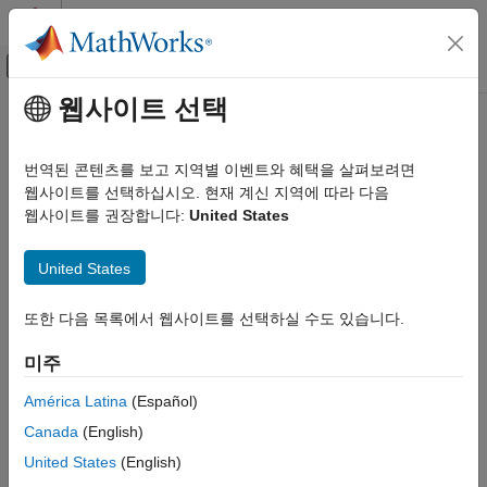
콘텐츠로 바로 가기
MATLAB 도움말 센터
오프캔버스 탐색 메뉴 토글
주요 콘텐츠
웹사이트 선택
문서 홈
미적분
수학 및 최적화
번역된 콘텐츠를 보고 지역별 이벤트와 혜택을 살펴보려면
기호 미분, 적분, 급수 연산, 극한 및 변환
웹사이트를 선택하십시오. 현재 계신 지역에 따라 다음
Symbolic Math Toolbox
Symbolic Math Toolbox™에서는 나열된 함수를 사용하여 기호
웹사이트를 권장합니다:
United States
수학
표현식을 미분 및 적분하고, 급수 전개를 수행하고, 기호 표현식의
카테고리
변환을 구하고, 벡터 미적분 연산을 수행할 수 있습니다.
United States
방정식 풀이
문제를 모델링할 때 올바른 결과를 반환하려면 가정을
식 조작 및 단순화
또한 다음 목록에서 웹사이트를 선택하실 수도 있습니다.
사용하십시오.
Use Assumptions on Symbolic Variables
항목을
미적분
참조하십시오. 결과를 단순화하려면
기호 표현식 단순화하기
미주
선형 대수
항목을 참조하십시오.
가정(Assumption)
América Latina
(Español)
다항식
함수
Canada
(English)
수학 함수
모두 확장
United States
(English)
숫자 및 정밀도