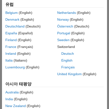
유럽
패널 내비게이션
Belgium
(English)
Netherlands
(English)
Denmark
(English)
Norway
(English)
Deutschland
(Deutsch)
Österreich
(Deutsch)
España
(Español)
Portugal
(English)
Finland
(English)
Sweden
(English)
France
(Français)
Switzerland
Ireland
(English)
Deutsch
Italia
(Italiano)
English
Luxembourg
(English)
Français
United Kingdom
(English)
이벤트
MATLAB 및 Simulink 이벤트
아시아 태평양
MathWorks 및 기타 업계 전문가들의 인사이트를 얻을 수
Australia
(English)
있는 예정 이벤트에 등록할 수 있습니다.
India
(English)
New Zealand
(English)