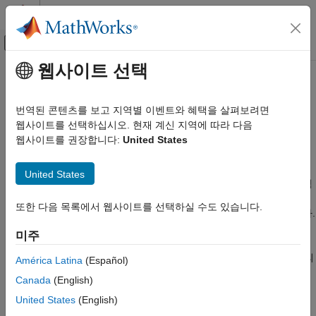
콘텐츠로 바로 가기
MATLAB 도움말 센터
오프캔버스 탐색 메뉴 토글
주요 콘텐츠
웹사이트 선택
문서 홈
결함 검출 및 진단하기
제어 시스템
번역된 콘텐츠를 보고 지역별 이벤트와 혜택을 살펴보려면
상태 모니터링 및 결함 검출을 위한 통계 모델, 머신러닝 모델,
웹사이트를 선택하십시오. 현재 계신 지역에 따라 다음
Predictive Maintenance Toolbox
딥러닝 모델 훈련
웹사이트를 권장합니다:
United States
카테고리
상태 모니터링에는 결함 상태와 정상 상태를 구분하는
결함 검출
,
Predictive Maintenance Toolbox 시작하기
그리고 결함 상태가 있는 경우 결함 발생의 원인을 확인하는
결함
United States
진단
이 포함됩니다. 상태 모니터링 알고리즘을 설계하려면 시스템
응용 분야
데이터에서 추출한 상태 지표를 사용하여 테스트 데이터를
시스템 데이터 관리하기
또한 다음 목록에서 웹사이트를 선택하실 수도 있습니다.
분석해서 현재 시스템의 상태를 확인하는 결정 모델을 훈련합니다.
시계열 이상 감지
미주
상태 지표 설계하기
알고리즘을 설계할 때, 다양한 상태 지표를 사용하여 여러 결함
결함 검출 및 진단하기
검출 및 진단 모델을 테스트해 볼 수 있습니다. 따라서 설계 과정의
América Latina
(Español)
잔여 수명(RUL) 예측하기
이 단계는 여러 지표나 이들 지표의 다양한 조합을 시도해 보고
Canada
(English)
예측 정비 알고리즘 배포하기
여러 결정 모델을 시험해 보면서 상태 지표를 추출하는 반복적인
United States
(English)
과정일 가능성이 높습니다.
예측 정비에서의 AI