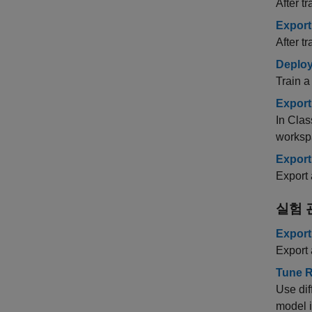
After t
Export
After t
Deploy
Train a
Export
In Clas
worksp
Export
Export 
실험 
Export
Export 
Tune R
Use dif
model 