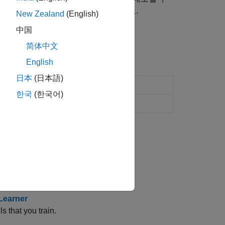
periment Manager
항목을 참조하십시오.
New Zealand
(English)
中国
을 참조하십시오.
简体中文
English
日本
(日本語)
 회귀 모델 훈련시키기
한국
(한국어)
achine learning models
(R2023a 이후)
r by opening a saved app session.
 Learner
 that you train.