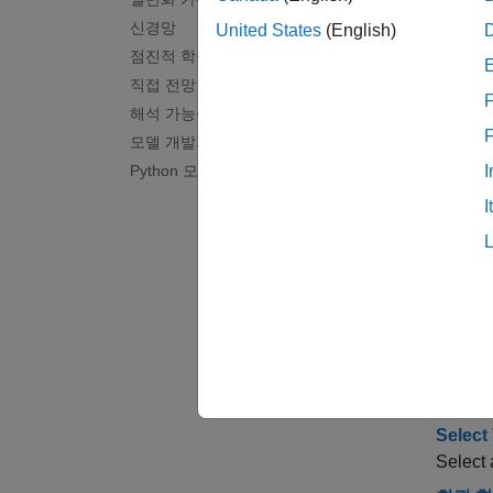
있습니
신경망
United States
(English)
점진적 학습
분류 
직접 전망
F
해석 가능성
앱
모델 개발과 평가
Python 모델 연동실행
I
회귀
I
실험
도움
일반 
Start 
Start a
Select
Select 