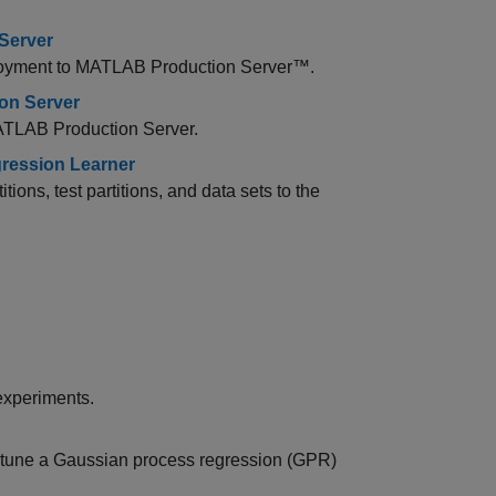
Server
loyment to
MATLAB Production Server™
.
on Server
TLAB Production Server
.
gression Learner
ions, test partitions, and data sets to the
experiments.
to tune a Gaussian process regression (GPR)