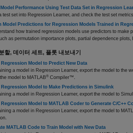
Model Performance Using Test Data Set in Regression Lea
a test set into Regression Learner, and check the test set metric
n Model Predictions for Regression Models Trained in Reg
rstand how trained regression models use predictors to make pre
such as permutation importance plots, partial dependence plots
 분할, 데이터 세트, 플롯 내보내기
 Regression Model to Predict New Data
raining a model in Regression Learner, export the model to the
®
 the model to
MATLAB
Compiler™
.
 Regression Model to Make Predictions in Simulink
raining a model in Regression Learner, export the model to Simul
 Regression Model to MATLAB Coder to Generate C/C++ C
raining a model in Regression Learner, export the model to
MATL
ion.
te MATLAB Code to Train Model with New Data