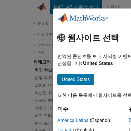
콘텐츠로 바로 가기
MATLAB 도움말 센터
커뮤니티
문서
문서 홈
AI 및 통계학
회귀
웹사이트 선택
Statistics and Machine Learning Toolbox
회귀
회귀 모
번역된 콘텐츠를 보고 지역별 이벤
카테고리
다양한 
권장합니다:
United States
회귀 학습기 앱
오차를
학습기
선형 회귀
United States
일반화 선형 모델
다음 
비선형 회귀
또한 다음 목록에서 웹사이트를 선택
서포트 벡터 머신(SVM) 회귀
가우스 과정 회귀
미주
회귀 트리
América Latina
(Español)
회귀 트리 앙상블
Canada
(English)
회귀 학
일반화 가산 모델