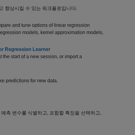
하고 향상시킬 수 있는 워크플로입니다.
mpare and tune options of linear regression
regression models, kernel approximation models,
 or Regression Learner
t the start of a new session, or import a
e predictions for new data.
 예측 변수를 식별하고, 포함할 특징을 선택하고,