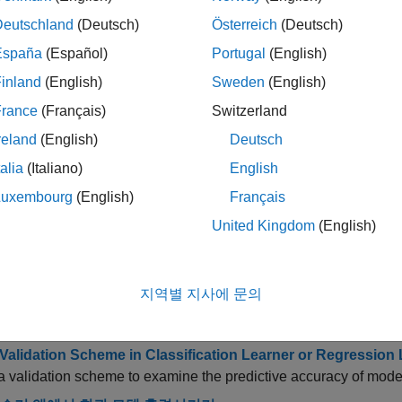
다. 자세한 내용은
Export Model from Regression Learner to Ex
Deutschland
(Deutsch)
Österreich
(Deutsch)
España
(Español)
Portugal
(English)
모델을 훈련시키고 검증하는 방법을 알아보려면
분류 학습기
항목
inland
(English)
Sweden
(English)
France
(Français)
Switzerland
reland
(English)
Deutsch
 학습기
머신러닝 지도 학습을 사용하여 데이터를 예측하도록
talia
(Italiano)
English
 관리자
Create and run experiments to train and compare m
Luxembourg
(English)
Français
United Kingdom
(English)
말 항목
워크플로
지역별 지사에 문의
a Classification Learner or Regression Learner Session
n app session by importing data from a file or the workspace, o
 Validation Scheme in Classification Learner or Regression
a validation scheme to examine the predictive accuracy of models