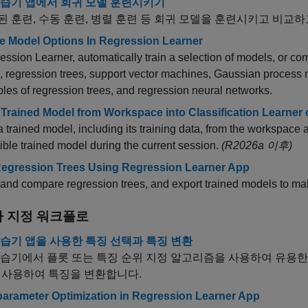
학습기 앱에서 회귀 모델 훈련시키기
 훈련, 수동 훈련, 병렬 훈련 등 회귀 모델을 훈련시키고 비교
 Model Options In Regression Learner
ession Learner, automatically train a selection of models, or co
 regression trees, support vector machines, Gaussian process 
es of regression trees, and regression neural networks.
 Trained Model from Workspace into Classification Learner
a trained model, including its training data, from the workspace a
ble trained model during the current session.
(R2026a 이후)
Regression Trees Using Regression Learner App
and compare regression trees, and export trained models to mak
 지정 워크플로
습기 앱을 사용한 특징 선택과 특징 변환
습기에서 플롯 또는 특징 순위 지정 알고리즘을 사용하여 유용한
 사용하여 특징을 변환합니다.
arameter Optimization in Regression Learner App