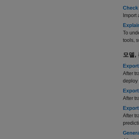
Check 
Import 
Explai
To unde
tools, 
모델,
Export
After t
deploy
Export
After t
Export
After t
predict
Genera