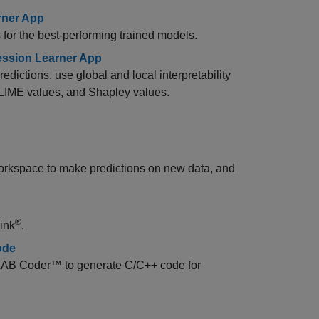
rner App
s for the best-performing trained models.
ression Learner App
dictions, use global and local interpretability
, LIME values, and Shapley values.
 workspace to make predictions on new data, and
®
ink
.
ode
AB Coder™
to generate C/C++ code for