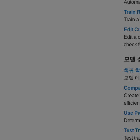
Automat
Train 
Train 
Edit C
Edit a 
check fo
모델 
회귀 학
모델 
Compar
Create 
efficie
Use Pa
Determi
Test T
Test tr