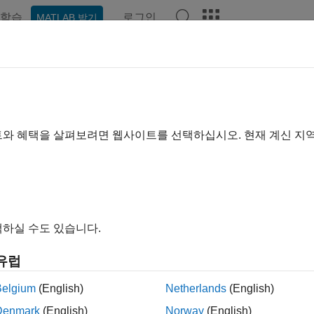
학습
로그인
MATLAB 받기
예제
함수
블록
앱
비디오
Answers
 학습기 앱
델을 대화형 방식으로 훈련, 검증, 조정
트와 혜택을 살펴보려면 웹사이트를 선택하십시오. 현재 계신 지
알고리즘 중에서 회귀 모델을 훈련시키고 검증할 알고리즘을 선택
 나란히 비교한 다음 최적의 모델을 선택합니다. 어떤 알고리즘
 앱에서 회귀 모델 훈련시키기
항목을 참조하십시오.
플로우 차트는 회귀 학습기 앱에서 회귀 모델을 훈련시키는 일반
하실 수도 있습니다.
유럽
Belgium
(English)
Netherlands
(English)
Denmark
(English)
Norway
(English)
습기에서 학습시킨 모델 중 하나를 사용하여 실험을 실행하려는 