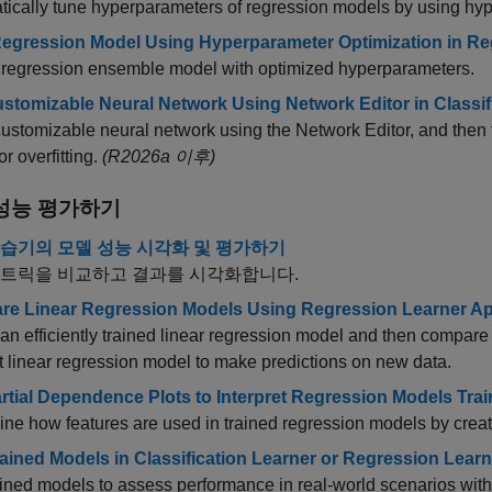
ically tune hyperparameters of regression models by using hyp
Regression Model Using Hyperparameter Optimization in R
a regression ensemble model with optimized hyperparameters.
ustomizable Neural Network Using Network Editor in Classif
customizable neural network using the Network Editor, and then t
r overfitting.
(R2026a 이후)
성능 평가하기
습기의 모델 성능 시각화 및 평가하기
메트릭을 비교하고 결과를 시각화합니다.
e Linear Regression Models Using Regression Learner A
an efficiently trained linear regression model and then compare i
nt linear regression model to make predictions on new data.
rtial Dependence Plots to Interpret Regression Models Tra
ne how features are used in trained regression models by creat
rained Models in Classification Learner or Regression Learn
ained models to assess performance in real-world scenarios wit