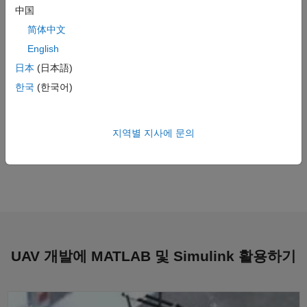
中国
简体中文
“현재 업계의 기대치에 부응하는 속도와 품질을 확보하면서
필요한 결과를 얻는 유일한 방법은 Simulink를 사용한
English
모델링과 시뮬레이션입니다. 모든 작업을 수작업으로
日本
(日本語)
진행하고 비행 테스트에 전적으로 의존해야 한다면 버그
한국
(한국어)
수정을 위한 반복 과정이 더 많이 필요하고 반복 과정별로
필요한 테스트 시간도 한층 늘어날 것입니다. 문제가
대처하기 어려울 정도로 커질 겁니다. 다른 방법은 없습니다.”
지역별 지사에 문의
Jan Vervoorst, Intel
UAV 개발에 MATLAB 및 Simulink
활용하기
Technische Universität München - 학생들의 멀티로터 헬리콥터 개발