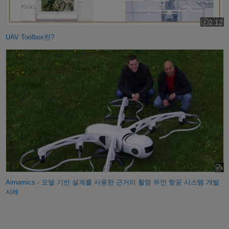
2:12
비디오 길
UAV Toolbox란?
Airnamics - 모델 기반 설계를 사용한 근거리 촬영 무인 항공 시스템 개발
사례