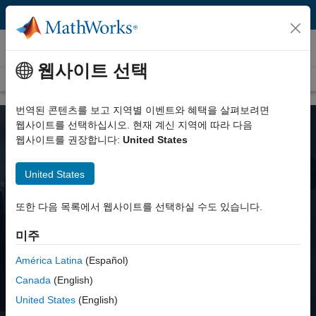
콘텐츠로 바로 가기
로봇공학 및 자율 시스템
웹사이트 선택
개요
로봇 매니퓰레이터
이동 로봇
UAV
오프로드 차량
AUV
번역된 콘텐츠를 보고 지역별 이벤트와 혜택을 살펴보려면
웹사이트를 선택하십시오. 현재 계신 지역에 따라 다음
웹사이트를 권장합니다:
United States
United States
무인 항공기를 위한
MATLAB 및
Simulink
또한 다음 목록에서 웹사이트를 선택하실 수도 있습니다.
미주
무료로 사용해 보기
América Latina
(Español)
영업팀에 문의
Canada
(English)
United States
(English)