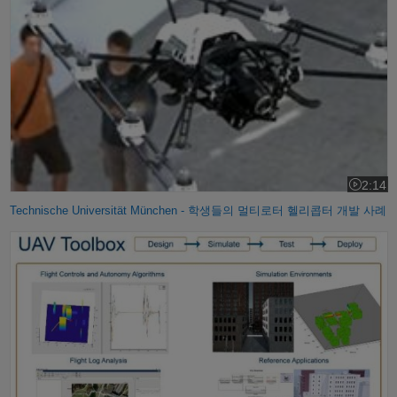
2:14
비디오 길
Technische Universität München - 학생들의 멀티로터 헬리콥터 개발 사례
UAV Toolbox란?