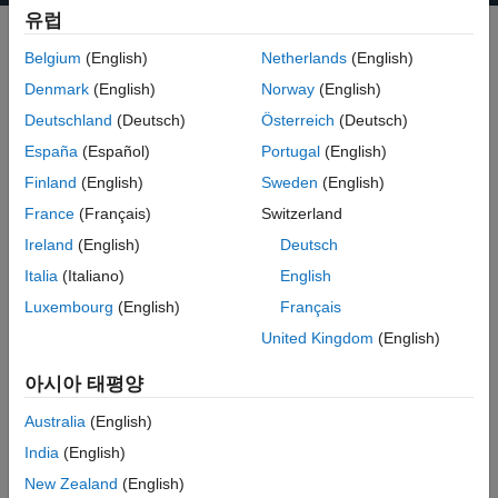
유럽
Belgium
(English)
Netherlands
(English)
MATLAB 및 Simulink가 제공하는 기능을 활용하여 UAV(무인 항공기)
Denmark
(English)
Norway
(English)
및 자율 비행 응용 프로그램 개발 속도를 높일 수 있습니다.
Deutschland
(Deutsch)
Österreich
(Deutsch)
MATLAB 및 Simulink를 사용하여 다음과 같은 작업을 수행할 수
España
(Español)
Portugal
(English)
있습니다.
Finland
(English)
Sweden
(English)
France
(Français)
Switzerland
UAV 시스템 아키텍처 모델링 및 분석
Ireland
(English)
Deutsch
환경적 요인을 포함한 상태에서 비행 조종 알고리즘 설계 및 UAV
플랜트 모델로 시뮬레이션
Italia
(Italiano)
English
컴퓨터 비전, 라이다 및 레이더 처리, 센서 융합을 위한 사전
Luxembourg
(English)
Français
구축된 알고리즘, 센서 모델 및 앱을 사용하여 자율 비행용 인식
United Kingdom
(English)
및 모션 계획 시스템 개발
폐루프 3D 시뮬레이션 환경에서 UAV 성능 평가
아시아 태평양
비행 제어기 및 온보드 연산 보드에 배포할 생산 코드를
Australia
(English)
자동으로 생성
India
(English)
MATLAB 및 Simulink에서 UAV 연결 및 제어
New Zealand
(English)
UAV 비행 원격 측정 및 페이로드 데이터 분석