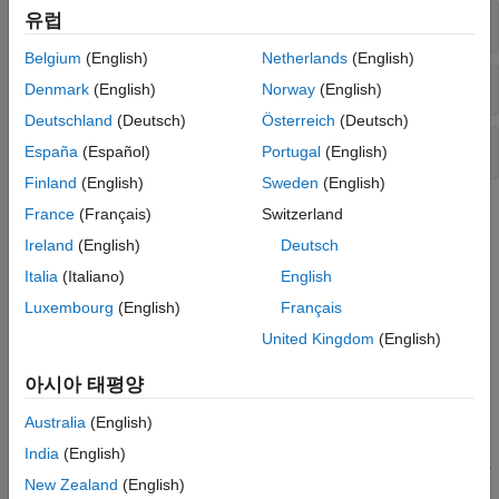
유럽
이동 및 누적 통계량
Belgium
(English)
Netherlands
(English)
데이터 요약
Denmark
(English)
Norway
(English)
Deutschland
(Deutsch)
Österreich
(Deutsch)
회귀 및 예측
España
(Español)
Portugal
(English)
Finland
(English)
Sweden
(English)
도움말 항목
France
(Français)
Switzerland
Ireland
(English)
Deutsch
통계량
Italia
(Italiano)
English
Compute Mean, Median, and Other Descriptive Statistics
Luxembourg
(English)
Français
Summarize data by computing one or more simple descriptive
statistics.
United Kingdom
(English)
Compare Global, Moving, and Cumulative Statistics
아시아 태평양
Get data insights by computing and visualizing global, moving,
and cumulative statistics.
Australia
(English)
2차원 플롯에서 기본 통계량 탐색하기
India
(English)
데이터 통계량 툴을 사용하여, 2차원으로 플로팅된 데이터에 대한
New Zealand
(English)
기술 통계량을 계산하고, 시각화하고, 저장하여 데이터를 대화형