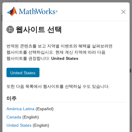
콘텐츠로 바로 가기
MATLAB 도움말 센터
오프캔버스 탐색 메뉴 토글
주요 콘텐츠
웹사이트 선택
문서 홈
기술 통계량 및 인사이트
MATLAB
번역된 콘텐츠를 보고 지역별 이벤트와 혜택을 살펴보려면
데이터 가져오기와 분석
기술 통계량과 회귀 모델을 사용하여 데이터 요약
웹사이트를 선택하십시오. 현재 계신 지역에 따라 다음
기술 통계량은 데이터 세트의 특징을 정량적으로 설명합니다.
웹사이트를 권장합니다:
United States
카테고리
평균값, 중앙값, 표준편차, 백분위수와 같은 기술 통계량을
데이터 가져오기 및 내보내기
사용하여 데이터를 해석하고 요약할 수 있습니다. 또한 상관관계를
United States
대용량 파일과 빅데이터
분석하고 회귀 모델을 적용하여 변수 간 관계를 평가할 수
데이터 전처리
있습니다.
또한 다음 목록에서 웹사이트를 선택하실 수도 있습니다.
기술 통계량 및 인사이트
데이터 탐색
함수
미주
실험 관리하기
모두 확장
América Latina
(Español)
Canada
(English)
기본 통계량
United States
(English)