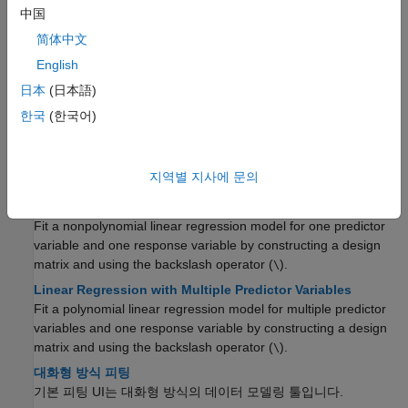
방식으로 요약합니다.
中国
简体中文
회귀 및 예측
English
선형 상관관계
日本
(日本語)
공분산과 상관 계수는 변수 간의 선형 관계를 설명하는 데 도움이
한국
(한국어)
됩니다.
1개의 예측 변수를 포함하는 선형 회귀
과
을 사용하여 예측 변수 1개와 응답 변수 1개에
polyfit
polyval
지역별 지사에 문의
대해 1차 선형 회귀 모델과 2차 선형 회귀 모델을 피팅 및 평가
Linear Regression with Nonpolynomial Terms
Fit a nonpolynomial linear regression model for one predictor
variable and one response variable by constructing a design
matrix and using the backslash operator (
).
\
Linear Regression with Multiple Predictor Variables
Fit a polynomial linear regression model for multiple predictor
variables and one response variable by constructing a design
matrix and using the backslash operator (
).
\
대화형 방식 피팅
기본 피팅 UI는 대화형 방식의 데이터 모델링 툴입니다.