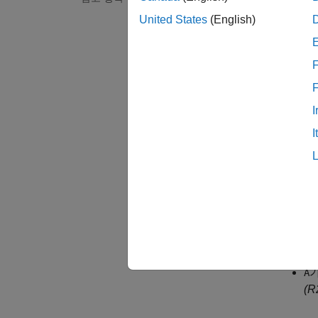
[M,I] 
United States
(English)
C = mi
C = mi
___
= m
F
설명
= mi
M
I
I
A
A
A
취
길
A
(R