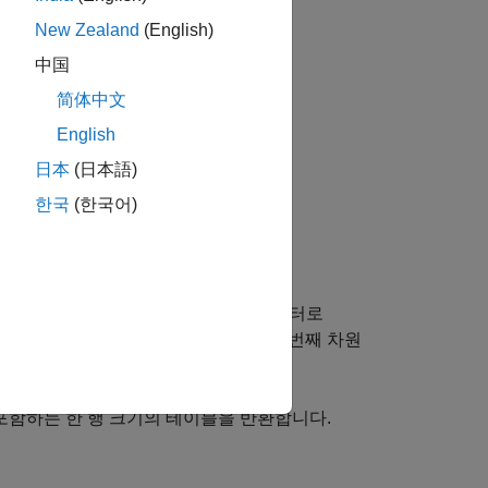
New Zealand
(English)
中国
简体中文
English
日本
(日本語)
한국
(한국어)
다.
차원을 따라 연산을 수행하며, 요소를 벡터로
크기는
와 동일하게 유지됩니다.
가 첫 번째 차원
A
A
포함하는 한 행 크기의 테이블을 반환합니다.