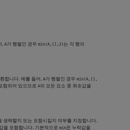
어,
가 행렬인 경우
는 각 행의
A
min(A,[],2)
환합니다. 예를 들어,
가 행렬인 경우
A
min(A,[],
가 포함되어 있으므로
의 모든 요소 중 최솟값을
A
을 생략할지 또는 포함시킬지 여부를 지정합니다.
락값을 포함합니다. 기본적으로
은 누락값을
min