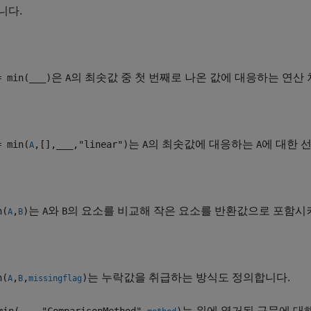
니다.
은
의 최솟값 중 첫 번째로 나온 값에 대응하는 연산
= min(
___
)
A
는
의 최솟값에 대응하는
에 대한 
= min(
,[],
___
,"linear")
A
A
A
는
와
의 요소를 비교해 작은 요소를 반환값으로 포함시
n(
,
)
A
B
A
B
는 누락값을 취급하는 방식도 정의합니다.
n(
,
,
)
A
B
missingflag
는 위에 열거된 구문에 대