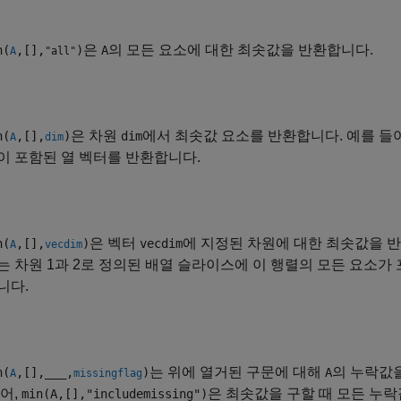
은
의 모든 요소에 대한 최솟값을 반환합니다.
n(
,[],
)
A
A
"all"
은 차원
에서 최솟값 요소를 반환합니다. 예를 들
n(
,[],
)
dim
A
dim
이 포함된 열 벡터를 반환합니다.
은 벡터
에 지정된 차원에 대한 최솟값을 반
n(
,[],
)
vecdim
A
vecdim
는 차원 1과 2로 정의된 배열 슬라이스에 이 행렬의 모든 요소
니다.
는 위에 열거된 구문에 대해
의 누락값
n(
,[],
___
,
)
A
A
missingflag
어,
은 최솟값을 구할 때 모든 누
min(A,[],"includemissing")