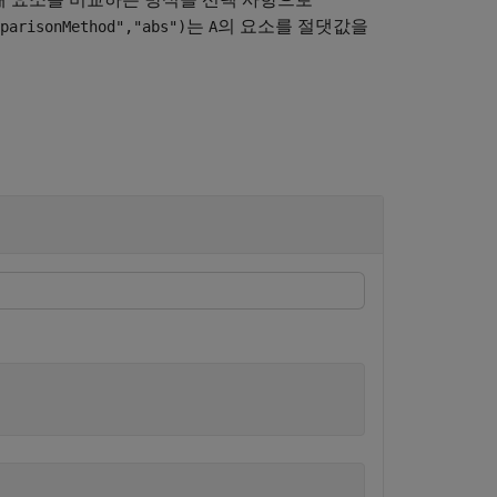
는
의 요소를 절댓값을
parisonMethod","abs")
A