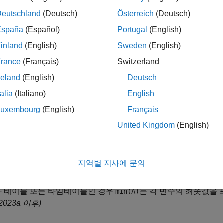
= min(A,[],
___
,"linear")
Deutschland
(Deutsch)
Österreich
(Deutsch)
n(A,B)
n(A,B,missingflag)
España
(Español)
Portugal
(English)
in(
___
,"ComparisonMethod",method)
inland
(English)
Sweden
(English)
France
(Français)
Switzerland
는 배열의 최솟값 요소를 반환합니다.
n(
)
A
reland
(English)
Deutsch
talia
(Italiano)
English
가 벡터인 경우
는
의 최솟값을 반환합니다.
min(A)
A
Luxembourg
(English)
Français
가 행렬인 경우
는
의 각 열의 최솟값이 포함된 행 벡터입니
min(A)
A
United Kingdom
(English)
가 다차원 배열인 경우
는
에서 크기가 1이 아닌 첫 번째 
min(A)
A
급합니다. 이 차원에서
의 크기는
이 되고, 다른 모든 차원의 
M
1
지역별 지사에 문의
이가 0인 빈 배열인 경우
은
와 동일한 크기의 빈 배열입니다.
M
A
가 테이블 또는 타임테이블인 경우
는 각 변수의 최솟값을 
min(A)
2023a 이후)