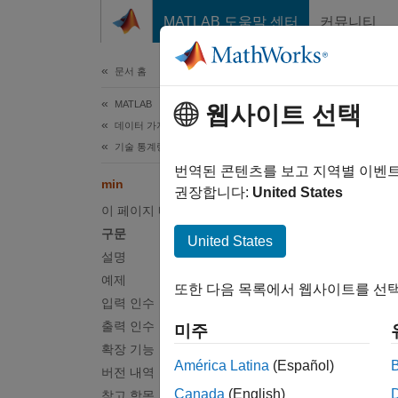
콘텐츠로 바로 가기
MATLAB 도움말 센터
커뮤니티
문서
문서 홈
MATLAB
min
웹사이트 선택
데이터 가져오기와 분석
기술 통계량 및 인사이트
배열의
번역된 콘텐츠를 보고 지역별 이벤
min
권장합니다:
United States
이 페이지 내용
페이지 
구문
구문
United States
설명
M = mi
예제
또한 다음 목록에서 웹사이트를 선택
M = mi
입력 인수
M = mi
출력 인수
미주
M = mi
확장 기능
M = mi
América Latina
(Español)
버전 내역
[M,I] 
Canada
(English)
참고 항목