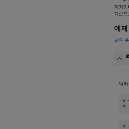
___
= m
지정합니
기준으
예제
모두 
벡터
A 
M 
M =