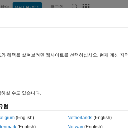
학습
로그인
MATLAB 받기
예제
함수
앱
비디오
Answers
 최솟값 요소
트와 혜택을 살펴보려면 웹사이트를 선택하십시오. 현재 계신 지
내 모두 축소
n(A)
하실 수도 있습니다.
n(A,[],"all")
n(A,[],dim)
유럽
n(A,[],vecdim)
n(A,[],
___
,missingflag)
Belgium
(English)
Netherlands
(English)
= min(
___
)
Denmark
(English)
Norway
(English)