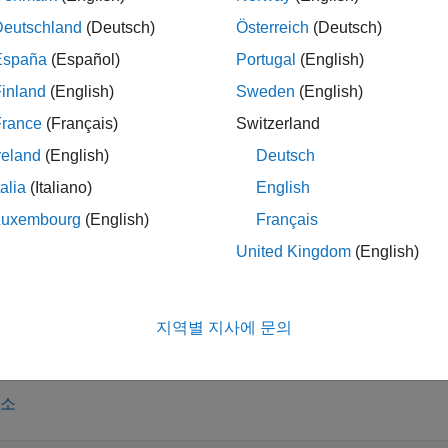
kedist(
)
distname
distname
Deutschland
(Deutsch)
Österreich
(Deutsch)
España
(Español)
Portugal
(English)
inland
(English)
Sweden
(English)
는 이름-값 쌍의 인수로 지정된 하
kedist(
,
)
distname
Name,Value
 생성합니다.
France
(Français)
Switzerland
reland
(English)
Deutsch
talia
(Italiano)
English
는
가 생성할 수 있는 확률 분포 목록을 포함
makedist
makedist
Luxembourg
(English)
Français
United Kingdom
(English)
은
라는 이름의 네임스페이스에 포함된 파일의 
st -reset
prob
클래스를 구현하여 분포 목록을 재설정합니다. 이 구문은 사용자
 내용은
Define Custom Distributions Using the Distribution Fitte
지역별 지사에 문의
축소