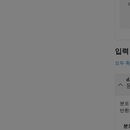
  
   
   
입력
모두 
d
분포
반환
분