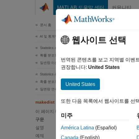
콘텐츠로 바로 가기
MATLAB 도움말 센터
커뮤니티
문서
문서 홈
AI 및 통계학
mak
웹사이트 선택
Statistics and Machine Learning Toolbox
확률 분포와 가설검정
확률 분
번역된 콘텐츠를 보고 지역별 이벤
일변량 이산 분포
권장합니다:
United States
페이지 
Statistics and Machine Learning Toolbox
구문
확률 분포와 가설검정
United States
일변량 연속 분포
pd = m
또한 다음 목록에서 웹사이트를 선택
makedist
pd = m
list =
이 페이지 내용
미주
makedi
구문
설명
설명
América Latina
(Español)
예제
Canada
(English)