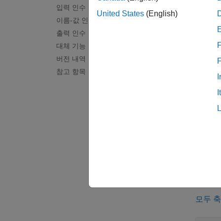
= ma
pd
입력 인수
United States
(English)
이름-값 인수
예제
출력 인수
F
대체 기능
= ma
pd
버전 내역
객체를
참고 항목
I
예제
I
= 
list
makedi
파생된 
자세한
예제
모두 