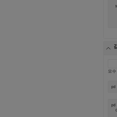
  
  
  
모수
pd
pd 
  