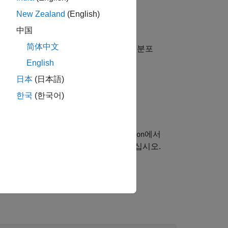
New Zealand
(English)
中国
简体中文
나 이상의 분포 모수 값을 사용하여 확률 분포
English
日本
(日本語)
한국
(한국어)
하는 셀형 배열
를 반환합니다.
list
경로를 검색하고
에서
ProbabilityDistribution
 지정 분포 함수를 정의한 후에 사용하십시오.
r App
항목을 참조하십시오.