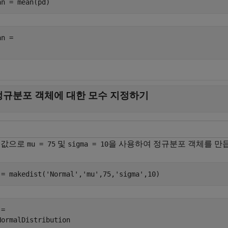
an = mean(pd)
n = 

정규분포 객체에 대한 모수 지정하기
 값으로
및
을 사용하여 정규분포 객체를 만
mu = 75
sigma = 10
 = makedist(
'Normal'
,
'mu'
,75,
'sigma'
,10)
= 

NormalDistribution
