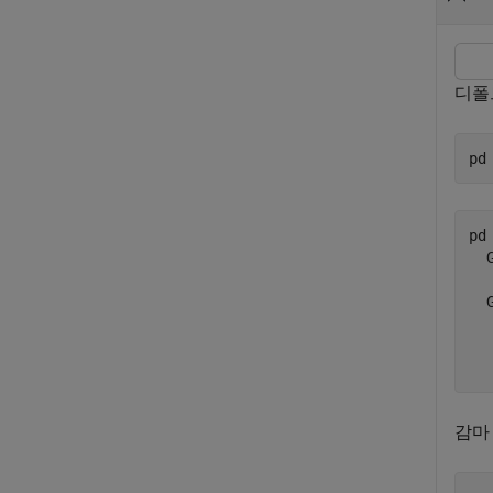
디폴
pd
pd 
  
  
   
   
감마