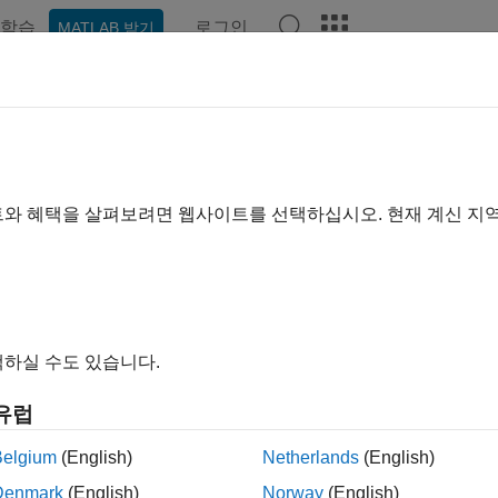
학습
로그인
MATLAB 받기
예제
함수
블록
앱
비디오
Answers
edist
포 객체 만들기
트와 혜택을 살펴보려면 웹사이트를 선택하십시오. 현재 계신 지
내 모두 축소
akedist(distname)
하실 수도 있습니다.
akedist(distname,Name,Value)
 makedist
유럽
st -reset
Belgium
(English)
Netherlands
(English)
Denmark
(English)
Norway
(English)
은 디폴트 모수 값을 사용하여 분포
에