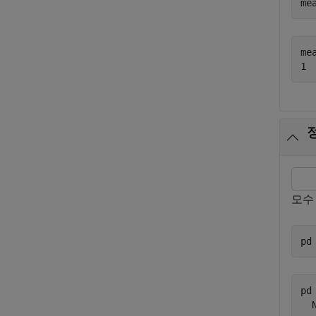
me
mea
모수
pd
pd 
  