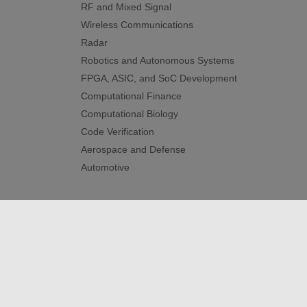
RF and Mixed Signal
Wireless Communications
Radar
Robotics and Autonomous Systems
FPGA, ASIC, and SoC Development
Computational Finance
Computational Biology
Code Verification
Aerospace and Defense
Automotive
신뢰 센터
등록 상표
개인정보 취급방침
불법 복제
© 1994-2026 The MathWorks, Inc.