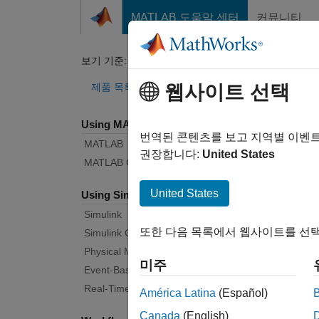
콘텐츠로 바로 가기
MATLAB 도움말 센터
커뮤니티
Document
보기 기준:
카테고리
Veh
제품 목록
웹사이트 선택
Using MATLAB
Bug Re
번역된 콘텐츠를 보고 지역별 이벤
MATLAB
권장합니다:
United States
MATLAB Copilot
|
Rele
United States
Using Simulink
Simulink
Start
또한 다음 목록에서 웹사이트를 선택
Simulink Copilot
Physical Modeling
미주
Text F
Event-Based Modeling
Real-Time Simulation and Testing
América Latina
(Español)
Canada
(English)