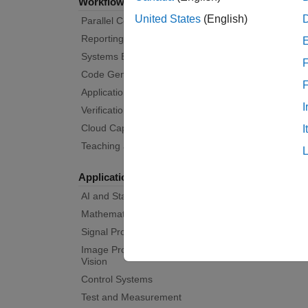
Workflows
United States
(English)
Parallel Computing
Reporting and Database Access
Systems Engineering
F
Code Generation
Application Deployment
I
Verification, Validation, and Test
Cloud Capabilities
I
Teaching and Learning
Applications
AI and Statistics
Mathematics and Optimization
Signal Processing
Image Processing and Computer
Vision
Control Systems
Test and Measurement