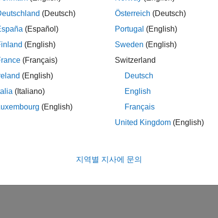
Deutschland
(Deutsch)
Österreich
(Deutsch)
España
(Español)
Portugal
(English)
inland
(English)
Sweden
(English)
France
(Français)
Switzerland
reland
(English)
Deutsch
talia
(Italiano)
English
Luxembourg
(English)
Français
United Kingdom
(English)
지역별 지사에 문의