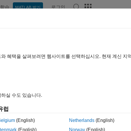
학습
로그인
MATLAB 받기
ation
Examples
Functions
Blocks
Apps
Scenes
icle Dynamics Blockset Release 
ports
|
Bug Fixes
expand a
트와 혜택을 살펴보려면 웹사이트를 선택하십시오. 현재 계신 지
ase Range:
to
ing Release
Ending Release
to
Incompatibilities
Highlights
하실 수도 있습니다.
유럽
ilter: Vehicle Dynamics Blockset Release Notes
Belgium
(English)
Netherlands
(English)
How useful was this informa
Denmark
(English)
Norway
(English)