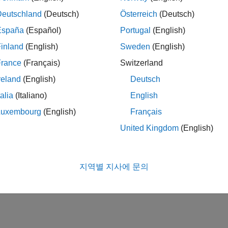
Deutschland
(Deutsch)
Österreich
(Deutsch)
España
(Español)
Portugal
(English)
inland
(English)
Sweden
(English)
France
(Français)
Switzerland
reland
(English)
Deutsch
talia
(Italiano)
English
Luxembourg
(English)
Français
United Kingdom
(English)
지역별 지사에 문의