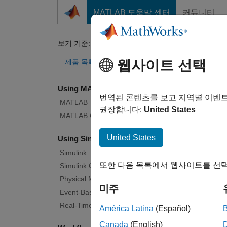
콘텐츠로 바로 가기
MATLAB 도움말 센터
커뮤니티
Document
보기 기준:
카테고리
Sim
제품 목록
웹사이트 선택
Using MATLAB
Bug Re
번역된 콘텐츠를 보고 지역별 이벤
MATLAB
권장합니다:
United States
MATLAB Copilot
|
Rele
United States
Using Simulink
Simulink
Start
또한 다음 목록에서 웹사이트를 선택
Simulink Copilot
Physical Modeling
미주
Text F
Event-Based Modeling
Real-Time Simulation and Testing
América Latina
(Español)
Canada
(English)