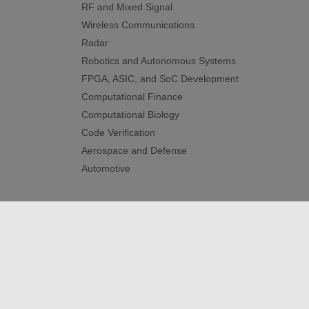
RF and Mixed Signal
Wireless Communications
Radar
Robotics and Autonomous Systems
FPGA, ASIC, and SoC Development
Computational Finance
Computational Biology
Code Verification
Aerospace and Defense
Automotive
신뢰 센터
등록 상표
개인정보 취급방침
불법 복제
© 1994-2026 The MathWorks, Inc.