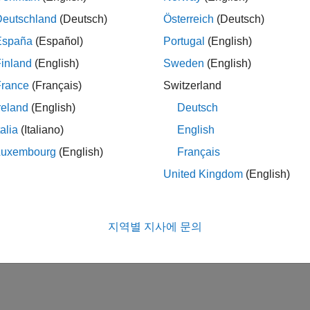
Deutschland
(Deutsch)
Österreich
(Deutsch)
España
(Español)
Portugal
(English)
inland
(English)
Sweden
(English)
France
(Français)
Switzerland
reland
(English)
Deutsch
talia
(Italiano)
English
Luxembourg
(English)
Français
United Kingdom
(English)
지역별 지사에 문의