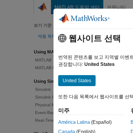
콘텐츠로 바로 가기
MATLAB 도움말 센터
커뮤니티
Document
보기 기준:
카테고리
Ras
제품 목록
웹사이트 선택
Using MATLAB
Bug Re
번역된 콘텐츠를 보고 지역별 이벤
MATLAB
권장합니다:
United States
MATLAB Copilot
|
Rele
United States
Using Simulink
Simulink
Start
또한 다음 목록에서 웹사이트를 선택
Simulink Copilot
Physical Modeling
미주
Text F
Event-Based Modeling
Real-Time Simulation and Testing
América Latina
(Español)
Canada
(English)