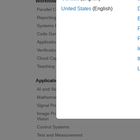
Workflows
United States
(English)
Parallel Computing
Reporting and Database Access
Systems Engineering
F
Code Generation
Application Deployment
I
Verification, Validation, and Test
Cloud Capabilities
I
Teaching and Learning
Applications
AI and Statistics
Mathematics and Optimization
Signal Processing
Image Processing and Computer
Vision
Control Systems
Test and Measurement