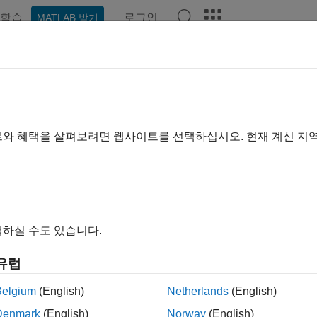
학습
로그인
MATLAB 받기
ation
Examples
Functions
Blocks
Apps
비디오
pberry Pi Blockset Release Note
ports
|
Bug Fixes
expand a
트와 혜택을 살펴보려면 웹사이트를 선택하십시오. 현재 계신 지
ase Range:
to
ing Release
Ending Release
to
Incompatibilities
Highlights
하실 수도 있습니다.
유럽
ilter: Raspberry Pi Blockset Release Notes
Belgium
(English)
Netherlands
(English)
How useful was this informa
Denmark
(English)
Norway
(English)