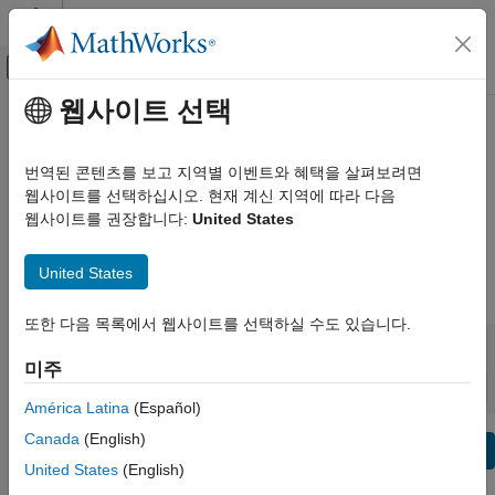
콘텐츠로 바로 가기
MATLAB 도움말 센터
오프캔버스 탐색 메뉴 토글
주요 콘텐츠
웹사이트 선택
보기 기준:
카테고리
Simulink Control Design 릴리스
제품 목록
정보
번역된 콘텐츠를 보고 지역별 이벤트와 혜택을 살펴보려면
웹사이트를 선택하십시오. 현재 계신 지역에 따라 다음
MATLAB 사용
웹사이트를 권장합니다:
United States
버그 리포트
|
수정된 버그
expand all in page
MATLAB
MATLAB Copilot
United States
|
릴리스 범위:
~
Simulink 사용
또한 다음 목록에서 웹사이트를 선택하실 수도 있습니다.
Simulink
시작 릴리스
끝 릴리스
비호환성
하이라이트
to
Simulink Copilot
미주
정렬 기준:
물리 모델링
América Latina
(Español)
이벤트 기반 모델링
Canada
(English)
텍스트 필터: Simulink Control Design 릴리스 정보
실시간 시뮬레이션 및 테스트
Se
United States
(English)
이 페이지가 얼마나 도움이 되었습니까?
워크플로