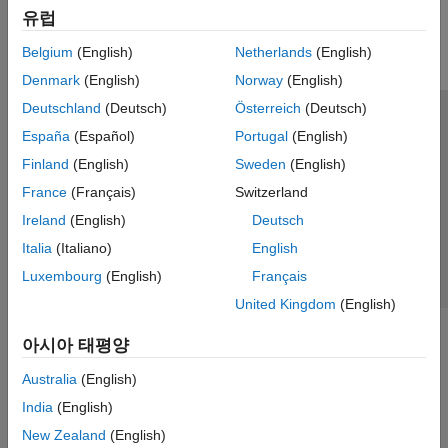
유럽
병렬 연산
리포팅 및 데이터베이스 액세스
Belgium
(English)
Netherlands
(English)
시스템 공학
Denmark
(English)
Norway
(English)
코드 생성
Deutschland
(Deutsch)
Österreich
(Deutsch)
애플리케이션 배포
신뢰 센터
등록 상표
개인정보 취급방침
불법 복제 방지
España
(Español)
Portugal
(English)
검증 및 확인(V&V), 테스트
애플리케이션 상태
문의하기
Finland
(English)
Sweden
(English)
클라우드 기능
© 1994-2026 The MathWorks, Inc.
교육 및 학습
France
(Français)
Switzerland
Ireland
(English)
Deutsch
응용 분야
웹사이트 
한국
Italia
(Italiano)
English
AI 및 통계학
Luxembourg
(English)
Français
수학 및 최적화
United Kingdom
(English)
신호 처리
영상 처리 및 컴퓨터 비전
아시아 태평양
제어 시스템
테스트 및 계측(T&M)
Australia
(English)
RF 및 혼성 신호
India
(English)
무선 통신
New Zealand
(English)