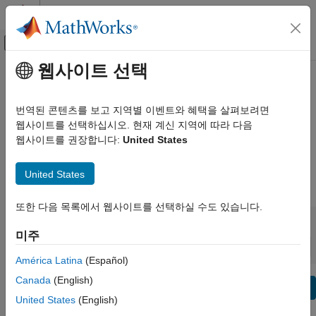
콘텐츠로 바로 가기
MATLAB 도움말 센터
오프캔버스 탐색 메뉴 토글
주요 콘텐츠
웹사이트 선택
보기 기준:
카테고리
Image Processing Toolbox 릴리스
제품 목록
정보
번역된 콘텐츠를 보고 지역별 이벤트와 혜택을 살펴보려면
웹사이트를 선택하십시오. 현재 계신 지역에 따라 다음
MATLAB 사용
웹사이트를 권장합니다:
United States
버그 리포트
|
수정된 버그
expand all in page
MATLAB
MATLAB Copilot
United States
|
릴리스 범위:
~
Simulink 사용
또한 다음 목록에서 웹사이트를 선택하실 수도 있습니다.
Simulink
시작 릴리스
끝 릴리스
비호환성
하이라이트
to
Simulink Copilot
미주
정렬 기준:
물리 모델링
América Latina
(Español)
이벤트 기반 모델링
Canada
(English)
텍스트 필터: Image Processing Toolbox 릴리스 정보
실시간 시뮬레이션 및 테스트
Se
United States
(English)
이 페이지가 얼마나 도움이 되었습니까?
워크플로