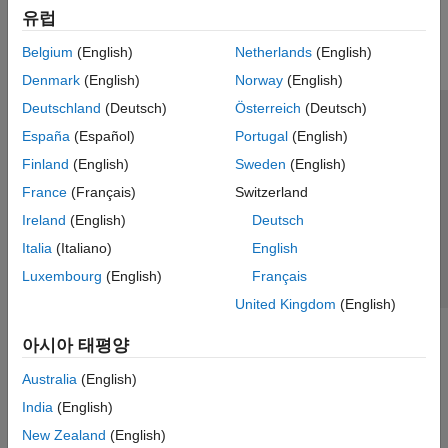
유럽
병렬 연산
리포팅 및 데이터베이스 액세스
Belgium
(English)
Netherlands
(English)
시스템 공학
Denmark
(English)
Norway
(English)
코드 생성
Deutschland
(Deutsch)
Österreich
(Deutsch)
애플리케이션 배포
신뢰 센터
등록 상표
개인정보 취급방침
불법 복제 방지
España
(Español)
Portugal
(English)
검증 및 확인(V&V), 테스트
애플리케이션 상태
문의하기
Finland
(English)
Sweden
(English)
클라우드 기능
© 1994-2026 The MathWorks, Inc.
교육 및 학습
France
(Français)
Switzerland
Ireland
(English)
Deutsch
응용 분야
웹사이트 
한국
Italia
(Italiano)
English
AI 및 통계학
Luxembourg
(English)
Français
수학 및 최적화
United Kingdom
(English)
신호 처리
영상 처리 및 컴퓨터 비전
아시아 태평양
제어 시스템
테스트 및 계측(T&M)
Australia
(English)
RF 및 혼성 신호
India
(English)
무선 통신
New Zealand
(English)