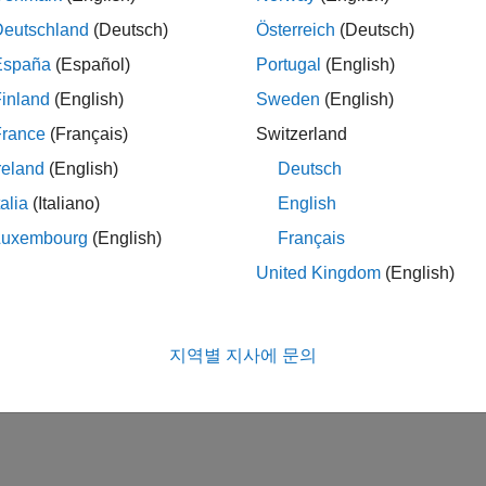
Deutschland
(Deutsch)
Österreich
(Deutsch)
España
(Español)
Portugal
(English)
inland
(English)
Sweden
(English)
France
(Français)
Switzerland
reland
(English)
Deutsch
talia
(Italiano)
English
Luxembourg
(English)
Français
United Kingdom
(English)
지역별 지사에 문의