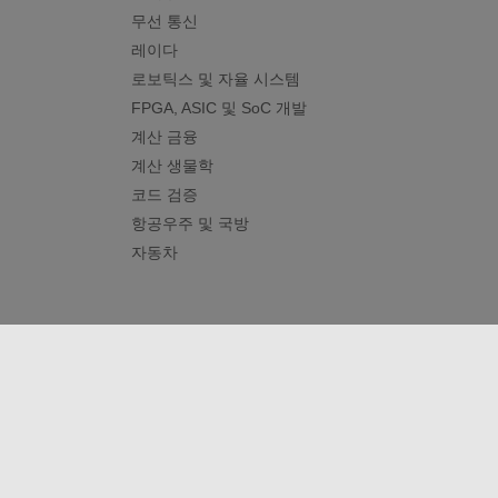
무선 통신
레이다
로보틱스 및 자율 시스템
FPGA, ASIC 및 SoC 개발
계산 금융
계산 생물학
코드 검증
항공우주 및 국방
자동차
신뢰 센터
등록 상표
개인정보 취급방침
불법 복제
© 1994-2026 The MathWorks, Inc.