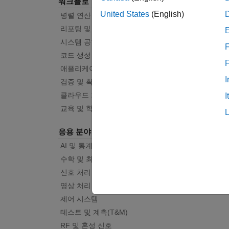
워크플로
United States
(English)
병렬 연산
리포팅 및 데이터베이스 액세스
시스템 공학
F
코드 생성
애플리케이션 배포
I
검증 및 확인(V&V), 테스트
클라우드 기능
I
교육 및 학습
응용 분야
AI 및 통계학
수학 및 최적화
신호 처리
영상 처리 및 컴퓨터 비전
제어 시스템
테스트 및 계측(T&M)
RF 및 혼성 신호