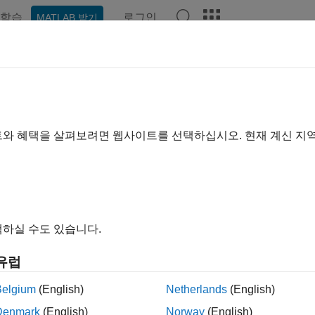
학습
로그인
MATLAB 받기
예제
함수
블록
앱
비디오
Answers
dio Toolbox 릴리스 정보
리포트
|
수정된 버그
expand a
트와 혜택을 살펴보려면 웹사이트를 선택하십시오. 현재 계신 지
 범위:
~
릴리스
끝 릴리스
to
비호환성
하이라이트
하실 수도 있습니다.
유럽
터: Audio Toolbox 릴리스 정보
Belgium
(English)
Netherlands
(English)
이 페이지가 얼마나 도움이 되었
Denmark
(English)
Norway
(English)