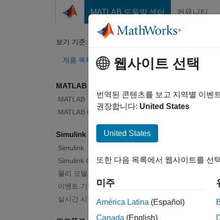
콘텐츠로 바로 가기
MATLAB 도움말 센터
커뮤니티
문서
보기 기준:
카테고리
Au
제품 목록
웹사이트 선택
MATLAB 사용
버그 
번역된 콘텐츠를 보고 지역별 이벤
MATLAB
권장합니다:
United States
MATLAB Copilot
|
릴리스
United States
Simulink 사용
Simulink
시작 
또한 다음 목록에서 웹사이트를 선택
Simulink Copilot
물리 모델링
미주
텍스트 필
이벤트 기반 모델링
실시간 시뮬레이션 및 테스트
América Latina
(Español)
Canada
(English)