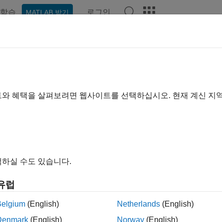
학습
로그인
MATLAB 받기
ation
Examples
Functions
비디오
Answers
scape Multibody Link Release No
ports
|
Bug Fixes
expand a
트와 혜택을 살펴보려면 웹사이트를 선택하십시오. 현재 계신 지
ase Range:
to
ing Release
Ending Release
to
Incompatibilities
Highlights
하실 수도 있습니다.
유럽
ilter: Simscape Multibody Link Release Notes
Belgium
(English)
Netherlands
(English)
How useful was this informa
Denmark
(English)
Norway
(English)