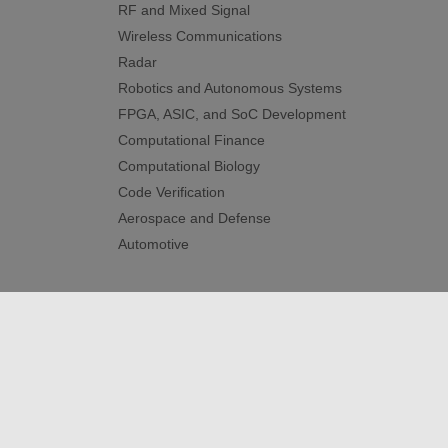
RF and Mixed Signal
Wireless Communications
Radar
Robotics and Autonomous Systems
FPGA, ASIC, and SoC Development
Computational Finance
Computational Biology
Code Verification
Aerospace and Defense
Automotive
신뢰 센터
등록 상표
개인정보 취급방침
불법 복제
© 1994-2026 The MathWorks, Inc.