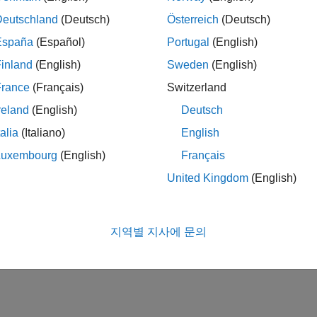
Deutschland
(Deutsch)
Österreich
(Deutsch)
España
(Español)
Portugal
(English)
inland
(English)
Sweden
(English)
France
(Français)
Switzerland
reland
(English)
Deutsch
talia
(Italiano)
English
Luxembourg
(English)
Français
United Kingdom
(English)
지역별 지사에 문의