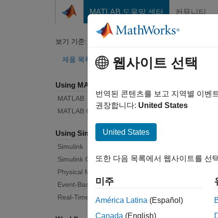
콘텐츠로 바로 가기
MATLAB 도움말 센터
커뮤니티
Document
보기 기준:
카테고리
Sim
제품 목록
웹사이트 선택
Using MATLAB
Bug Re
번역된 콘텐츠를 보고 지역별 이벤
MATLAB
권장합니다:
United States
MATLAB Copilot
|
Rele
United States
Using Simulink
Simulink
Start
또한 다음 목록에서 웹사이트를 선택
Simulink Copilot
Physical Modeling
미주
Text F
Event-Based Modeling
Real-Time Simulation and Testing
América Latina
(Español)
Canada
(English)