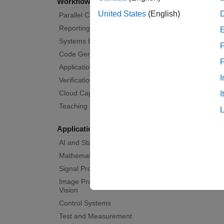
Workflows
United States
(English)
Parallel Computing
Reporting and Database Access
Systems Engineering
F
Code Generation
Application Deployment
I
Verification, Validation, and Test
Cloud Capabilities
I
Teaching and Learning
Applications
AI and Statistics
Mathematics and Optimization
Signal Processing
Image Processing and Computer
Vision
Control Systems
Test and Measurement