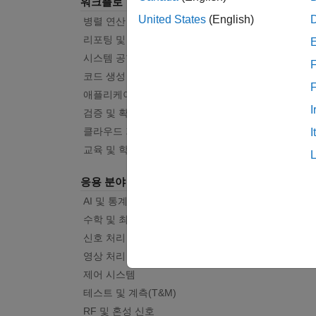
워크플로
United States
(English)
병렬 연산
리포팅 및 데이터베이스 액세스
시스템 공학
F
코드 생성
애플리케이션 배포
I
검증 및 확인(V&V), 테스트
클라우드 기능
I
교육 및 학습
응용 분야
AI 및 통계학
수학 및 최적화
신호 처리
영상 처리 및 컴퓨터 비전
제어 시스템
테스트 및 계측(T&M)
RF 및 혼성 신호