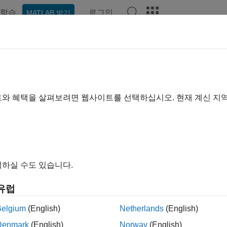
학습
로그인
MATLAB 받기
예제
함수
비디오
Answers
t Analytics Toolbox 릴리스 정보
리포트
|
수정된 버그
expand a
트와 혜택을 살펴보려면 웹사이트를 선택하십시오. 현재 계신 지
 범위:
~
릴리스
끝 릴리스
to
비호환성
하이라이트
하실 수도 있습니다.
유럽
터: Text Analytics Toolbox 릴리스 정보
Belgium
(English)
Netherlands
(English)
이 페이지가 얼마나 도움이 되었
Denmark
(English)
Norway
(English)