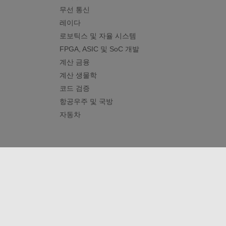
무선 통신
레이다
로보틱스 및 자율 시스템
FPGA, ASIC 및 SoC 개발
계산 금융
계산 생물학
코드 검증
항공우주 및 국방
자동차
신뢰 센터
등록 상표
개인정보 취급방침
불법 복제
© 1994-2026 The MathWorks, Inc.