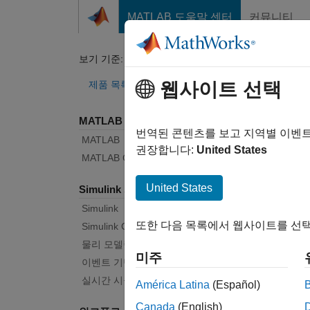
콘텐츠로 바로 가기
MATLAB 도움말 센터
커뮤니티
문서
보기 기준:
카테고리
Tex
제품 목록
웹사이트 선택
MATLAB 사용
버그 
번역된 콘텐츠를 보고 지역별 이벤
MATLAB
권장합니다:
United States
MATLAB Copilot
|
릴리스
United States
Simulink 사용
Simulink
시작 
또한 다음 목록에서 웹사이트를 선택
Simulink Copilot
물리 모델링
미주
텍스트 필
이벤트 기반 모델링
실시간 시뮬레이션 및 테스트
América Latina
(Español)
Canada
(English)