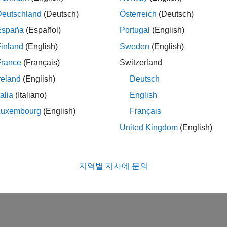
Deutschland
(Deutsch)
Österreich
(Deutsch)
España
(Español)
Portugal
(English)
inland
(English)
Sweden
(English)
France
(Français)
Switzerland
reland
(English)
Deutsch
talia
(Italiano)
English
Luxembourg
(English)
Français
United Kingdom
(English)
지역별 지사에 문의