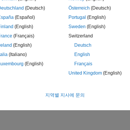
Deutschland
(Deutsch)
Österreich
(Deutsch)
España
(Español)
Portugal
(English)
inland
(English)
Sweden
(English)
France
(Français)
Switzerland
reland
(English)
Deutsch
talia
(Italiano)
English
Luxembourg
(English)
Français
United Kingdom
(English)
지역별 지사에 문의