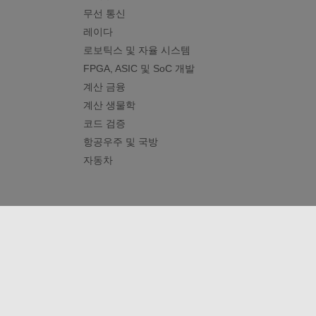
무선 통신
레이다
로보틱스 및 자율 시스템
FPGA, ASIC 및 SoC 개발
계산 금융
계산 생물학
코드 검증
항공우주 및 국방
자동차
신뢰 센터
등록 상표
개인정보 취급방침
불법 복제
© 1994-2026 The MathWorks, Inc.