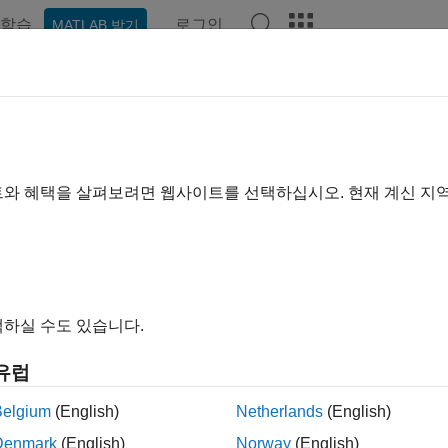
학습
로그인
MATLAB 받기
예제
함수
앱
비디오
Answers
nal Processing Toolbox 릴리스 
리포트
|
수정된 버그
expand a
트와 혜택을 살펴보려면 웹사이트를 선택하십시오. 현재 계신 지
 범위:
~
릴리스
끝 릴리스
to
비호환성
하이라이트
하실 수도 있습니다.
유럽
터: Signal Processing Toolbox 릴리스 정보
Belgium
(English)
Netherlands
(English)
이 페이지가 얼마나 도움이 되었
Denmark
(English)
Norway
(English)