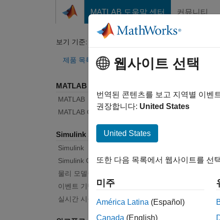
콘텐츠로 바로 가기
MATLAB 도움말 센터
커뮤니티
문서
보기 기준:
카테고리
Sig
제품 목록
웹사이트 선택
MATLAB 사용
버그 
번역된 콘텐츠를 보고 지역별 이벤
MATLAB
권장합니다:
United States
MATLAB Copilot
|
릴리스
United States
Simulink 사용
Simulink
시작 
또한 다음 목록에서 웹사이트를 선택
Simulink Copilot
물리 모델링
미주
텍스트 필
이벤트 기반 모델링
실시간 시뮬레이션 및 테스트
América Latina
(Español)
Canada
(English)