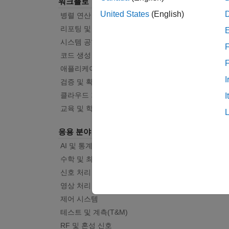
워크플로
United States
(English)
병렬 연산
리포팅 및 데이터베이스 액세스
시스템 공학
F
코드 생성
애플리케이션 배포
I
검증 및 확인(V&V), 테스트
클라우드 기능
I
교육 및 학습
응용 분야
AI 및 통계학
수학 및 최적화
신호 처리
영상 처리 및 컴퓨터 비전
제어 시스템
테스트 및 계측(T&M)
RF 및 혼성 신호