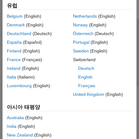
유럽
Parallel Computing
Reporting and Database Access
Belgium
(English)
Netherlands
(English)
Systems Engineering
Denmark
(English)
Norway
(English)
Code Generation
신뢰 센터
등록 상표
개인정보 취급방침
불법 복제 방지
Deutschland
(Deutsch)
Österreich
(Deutsch)
Application Deployment
애플리케이션 상태
문의하기
España
(Español)
Portugal
(English)
Verification, Validation, and Test
© 1994-2026 The MathWorks, Inc.
Finland
(English)
Sweden
(English)
Cloud Capabilities
Teaching and Learning
France
(Français)
Switzerland
웹사이트 
한국
Ireland
(English)
Deutsch
Applications
Italia
(Italiano)
English
AI and Statistics
Luxembourg
(English)
Français
Mathematics and Optimization
United Kingdom
(English)
Signal Processing
Image Processing and Computer Vision
아시아 태평양
Control Systems
Test and Measurement
Australia
(English)
RF and Mixed Signal
India
(English)
Wireless Communications
New Zealand
(English)