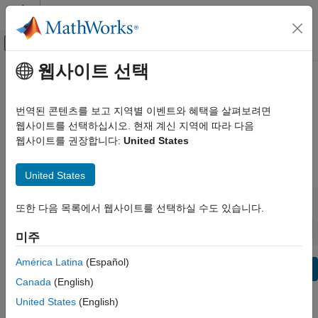
콘텐츠로 바로 가기
MATLAB 도움말 센터
오프캔버스 탐색 메뉴 토글
주요 콘텐츠
웹사이트 선택
보기 기준:
카테고리
System Composer Release Notes
제품 목록
번역된 콘텐츠를 보고 지역별 이벤트와 혜택을 살펴보려면
Bug Reports
|
Bug Fixes
expand all in page
웹사이트를 선택하십시오. 현재 계신 지역에 따라 다음
Using MATLAB
웹사이트를 권장합니다:
United States
MATLAB
|
Release Range:
to
MATLAB Copilot
United States
Starting Release
Ending Release
Using Simulink
Incompatibilities
Highlights
to
또한 다음 목록에서 웹사이트를 선택하실 수도 있습니다.
Simulink
Sort by:
Simulink Copilot
미주
Physical Modeling
América Latina
(Español)
Text Filter: System Composer Release Notes
Event-Based Modeling
Se
Canada
(English)
Real-Time Simulation and Testing
How useful was this information?
United States
(English)
Workflows