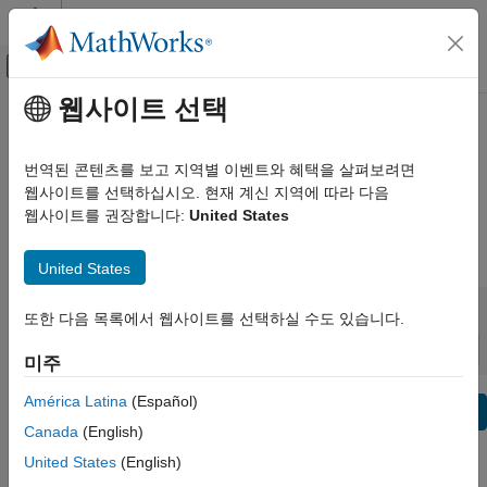
콘텐츠로 바로 가기
MATLAB 도움말 센터
오프캔버스 탐색 메뉴 토글
주요 콘텐츠
웹사이트 선택
보기 기준:
카테고리
Simscape 릴리스 정보
제품 목록
번역된 콘텐츠를 보고 지역별 이벤트와 혜택을 살펴보려면
버그 리포트
|
수정된 버그
expand all in page
웹사이트를 선택하십시오. 현재 계신 지역에 따라 다음
MATLAB 사용
웹사이트를 권장합니다:
United States
MATLAB
|
릴리스 범위:
~
MATLAB Copilot
United States
시작 릴리스
끝 릴리스
Simulink 사용
비호환성
하이라이트
to
또한 다음 목록에서 웹사이트를 선택하실 수도 있습니다.
Simulink
정렬 기준:
Simulink Copilot
미주
물리 모델링
América Latina
(Español)
텍스트 필터: Simscape 릴리스 정보
이벤트 기반 모델링
Se
Canada
(English)
실시간 시뮬레이션 및 테스트
이 페이지가 얼마나 도움이 되었습니까?
United States
(English)
워크플로