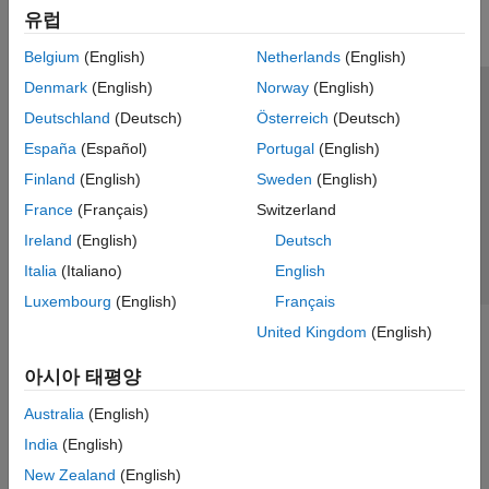
유럽
병렬 연산
리포팅 및 데이터베이스 액세스
Belgium
(English)
Netherlands
(English)
시스템 공학
Denmark
(English)
Norway
(English)
코드 생성
신뢰 센터
등록 상표
개인정보 취급방침
불법 복제 방지
Deutschland
(Deutsch)
Österreich
(Deutsch)
애플리케이션 배포
애플리케이션 상태
문의하기
España
(Español)
Portugal
(English)
검증 및 확인(V&V), 테스트
© 1994-2026 The MathWorks, Inc.
Finland
(English)
Sweden
(English)
클라우드 기능
교육 및 학습
France
(Français)
Switzerland
웹사이트 
한국
Ireland
(English)
Deutsch
응용 분야
Italia
(Italiano)
English
AI 및 통계학
Luxembourg
(English)
Français
수학 및 최적화
United Kingdom
(English)
신호 처리
영상 처리 및 컴퓨터 비전
아시아 태평양
제어 시스템
테스트 및 계측(T&M)
Australia
(English)
RF 및 혼성 신호
India
(English)
무선 통신
New Zealand
(English)