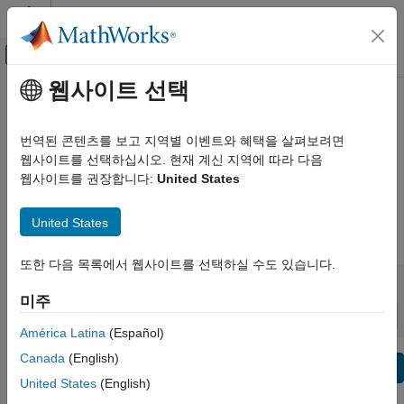
콘텐츠로 바로 가기
MATLAB 도움말 센터
오프캔버스 탐색 메뉴 토글
주요 콘텐츠
웹사이트 선택
보기 기준:
카테고리
Global Optimization Toolbox
제품 목록
Release Notes
번역된 콘텐츠를 보고 지역별 이벤트와 혜택을 살펴보려면
웹사이트를 선택하십시오. 현재 계신 지역에 따라 다음
Using MATLAB
웹사이트를 권장합니다:
United States
Bug Reports
|
Bug Fixes
expand all in page
MATLAB
MATLAB Copilot
United States
|
Release Range:
to
Using Simulink
또한 다음 목록에서 웹사이트를 선택하실 수도 있습니다.
Simulink
Starting Release
Ending Release
Incompatibilities
Highlights
to
Simulink Copilot
미주
Sort by:
Physical Modeling
América Latina
(Español)
Event-Based Modeling
Canada
(English)
Text Filter: Global Optimization Toolbox Release Notes
Real-Time Simulation and Testing
Se
United States
(English)
How useful was this information?
Workflows