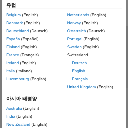
유럽
Parallel Computing
Reporting and Database Access
Belgium
(English)
Netherlands
(English)
Systems Engineering
Denmark
(English)
Norway
(English)
Code Generation
Deutschland
(Deutsch)
Österreich
(Deutsch)
Application Deployment
신뢰 센터
등록 상표
개인정보 취급방침
불법 복제 방지
España
(Español)
Portugal
(English)
Verification, Validation, and Test
애플리케이션 상태
문의하기
Finland
(English)
Sweden
(English)
Cloud Capabilities
© 1994-2026 The MathWorks, Inc.
Teaching and Learning
France
(Français)
Switzerland
Ireland
(English)
Deutsch
Applications
웹사이트 
한국
Italia
(Italiano)
English
AI and Statistics
Luxembourg
(English)
Français
Mathematics and Optimization
United Kingdom
(English)
Signal Processing
Image Processing and Computer Vision
아시아 태평양
Control Systems
Test and Measurement
Australia
(English)
RF and Mixed Signal
India
(English)
Wireless Communications
New Zealand
(English)