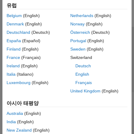
유럽
Parallel Computing
Reporting and Database Access
Belgium
(English)
Netherlands
(English)
Systems Engineering
Denmark
(English)
Norway
(English)
Code Generation
Deutschland
(Deutsch)
Österreich
(Deutsch)
Application Deployment
신뢰 센터
등록 상표
개인정보 취급방침
불법 복제 방지
España
(Español)
Portugal
(English)
Verification, Validation, and Test
애플리케이션 상태
문의하기
Finland
(English)
Sweden
(English)
Cloud Capabilities
© 1994-2026 The MathWorks, Inc.
Teaching and Learning
France
(Français)
Switzerland
Ireland
(English)
Deutsch
Applications
웹사이트 
한국
Italia
(Italiano)
English
AI and Statistics
Luxembourg
(English)
Français
Mathematics and Optimization
United Kingdom
(English)
Signal Processing
Image Processing and Computer Vision
아시아 태평양
Control Systems
Test and Measurement
Australia
(English)
RF and Mixed Signal
India
(English)
Wireless Communications
New Zealand
(English)