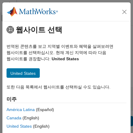
콘텐츠로 바로 가기
MATLAB 도움말 센터
오프캔버스 탐색 메뉴 토글
주요 콘텐츠
웹사이트 선택
보기 기준:
카테고리
Model-Based Calibration Toolbox
제품 목록
Release Notes
번역된 콘텐츠를 보고 지역별 이벤트와 혜택을 살펴보려면
웹사이트를 선택하십시오. 현재 계신 지역에 따라 다음
Using MATLAB
웹사이트를 권장합니다:
United States
Bug Reports
|
Bug Fixes
expand all in page
MATLAB
MATLAB Copilot
United States
|
Release Range:
to
Using Simulink
또한 다음 목록에서 웹사이트를 선택하실 수도 있습니다.
Simulink
Starting Release
Ending Release
Incompatibilities
Highlights
to
Simulink Copilot
미주
Sort by:
Physical Modeling
América Latina
(Español)
Event-Based Modeling
Canada
(English)
Text Filter: Model-Based Calibration Toolbox Release Notes
Real-Time Simulation and Testing
Se
United States
(English)
How useful was this information?
Workflows