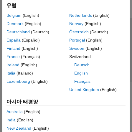
유럽
Parallel Computing
Reporting and Database Access
Belgium
(English)
Netherlands
(English)
Systems Engineering
Denmark
(English)
Norway
(English)
Code Generation
신뢰 센터
등록 상표
개인정보 취급방침
불법 복제 방지
Deutschland
(Deutsch)
Österreich
(Deutsch)
Application Deployment
애플리케이션 상태
문의하기
España
(Español)
Portugal
(English)
Verification, Validation, and Test
© 1994-2026 The MathWorks, Inc.
Finland
(English)
Sweden
(English)
Cloud Capabilities
Teaching and Learning
France
(Français)
Switzerland
웹사이트 
한국
Ireland
(English)
Deutsch
Applications
Italia
(Italiano)
English
AI and Statistics
Luxembourg
(English)
Français
Mathematics and Optimization
United Kingdom
(English)
Signal Processing
Image Processing and Computer Vision
아시아 태평양
Control Systems
Test and Measurement
Australia
(English)
RF and Mixed Signal
India
(English)
Wireless Communications
New Zealand
(English)