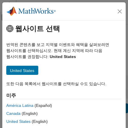
콘텐츠로 바로 가기
MATLAB 도움말 센터
오프캔버스 탐색 메뉴 토글
주요 콘텐츠
웹사이트 선택
보기 기준:
카테고리
DDS Blockset Release Notes
제품 목록
번역된 콘텐츠를 보고 지역별 이벤트와 혜택을 살펴보려면
Bug Reports
|
Bug Fixes
expand all in page
웹사이트를 선택하십시오. 현재 계신 지역에 따라 다음
Using MATLAB
웹사이트를 권장합니다:
United States
MATLAB
|
Release Range:
to
MATLAB Copilot
United States
Starting Release
Ending Release
Using Simulink
Incompatibilities
Highlights
to
또한 다음 목록에서 웹사이트를 선택하실 수도 있습니다.
Simulink
Sort by:
Simulink Copilot
미주
Physical Modeling
América Latina
(Español)
Text Filter: DDS Blockset Release Notes
Event-Based Modeling
Se
Canada
(English)
Real-Time Simulation and Testing
How useful was this information?
United States
(English)
Workflows