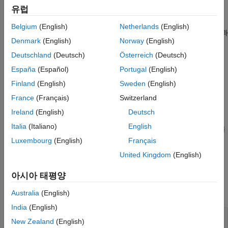
유럽
큰 레이트 변환 인자를 가진 멀티레이트 필터는 단일 단계가
아니라 두 단계 이상에서 효율적으로 구현할 수 있습니다. 설계가
Belgium
(English)
Netherlands
(English)
길고(많은 계수 포함) 비용이 많이 드는 경우(입력 샘플별로 곱셈과
Denmark
(English)
Norway
(English)
덧셈이 많이 필요함) 단일 단계 접근 방식과 비교해 다단 접근
방식을 구현하는 것이 더 효율적입니다. 자세한 내용은
Overview
Deutschland
(Deutsch)
Österreich
(Deutsch)
of Multistage Filters
항목을 참조하십시오.
España
(Español)
Portugal
(English)
Finland
(English)
Sweden
(English)
DSP System Toolbox의
함수와
designMultistageDecimator
함수는 필터의 최적 구성을
designMultistageInterpolator
France
(Français)
Switzerland
자동으로 결정합니다. 여기에는 단계 수와 각 단계에 대한 레이트
Ireland
(English)
Deutsch
변환 인자 결정이 포함됩니다. 구성을 최적화하면 최소한의
Italia
(Italiano)
English
계산만으로도 충분하며
함수를 사용하여 이러한 구현 비용을
cost
측정할 수 있습니다. 예제는
Multistage Rate Conversion
항목을
Luxembourg
(English)
Français
참조하십시오.
United Kingdom
(English)
객체
아시아 태평양
모두 확장
Australia
(English)
India
(English)
단일 단계 필터
New Zealand
(English)