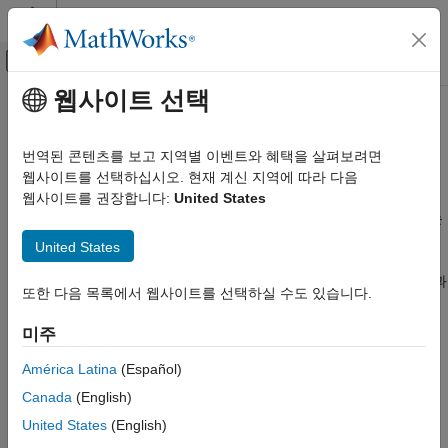
콘텐츠로 바로 가기
MATLAB 도움말 센터
오프캔버스 탐색 메뉴 토글
주요 콘텐츠
웹사이트 선택
문서 홈
멀티레이트 및 다단 필터
신호 처리
번역된 콘텐츠를 보고 지역별 이벤트와 혜택을 살펴보려면
데시메이션, 보간, 레이트 변환, 필터 뱅크
웹사이트를 선택하십시오. 현재 계신 지역에 따라 다음
DSP System Toolbox
멀티레이트 필터는 레이트가 변환된 신호에 에일리어싱 또는
웹사이트를 권장합니다:
United States
필터 구현
이미징을 발생시키지 않고 디지털 신호의 샘플 레이트를 변경하는
카테고리
디지털 필터입니다. 이러한 필터는 샘플 레이트를 감소시키는
United States
데시메이터, 샘플 레이트를 증가시키는 보간기, 둘 모두를
싱글레이트 필터
수행하는 레이트 변환기로 분류됩니다. 이러한 레이트 변환 연산과
멀티레이트 및 다단 필터
또한 다음 목록에서 웹사이트를 선택하실 수도 있습니다.
시간 및 주파수 영역에서 신호에 미치는 영향에 대한 자세한
적응 필터
내용은
Overview of Multirate Filters
항목을 참조하십시오. DSP
미주
System Toolbox™는 데시메이터, 보간기, 레이트 변환기를
®
®
구현하는 MATLAB
System object와 Simulink
블록을
América Latina
(Español)
제공합니다. 채널라이저, 채널 신시사이저, 2채널 반대역 필터
Canada
(English)
뱅크, 멀티레벨 필터 뱅크와 같은 고급 필터 기술은 이러한 필터를
United States
(English)
기본 컴포넌트로 사용합니다.