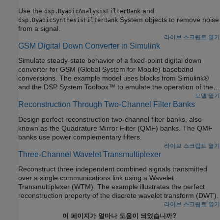
Use the
and
dsp.DyadicAnalysisFilterBank
System objects to remove noise
dsp.DyadicSynthesisFilterBank
from a signal.
라이브 스크립트 열기
GSM Digital Down Converter in Simulink
Simulate steady-state behavior of a fixed-point digital down
converter for GSM (Global System for Mobile) baseband
conversions. The example model uses blocks from Simulink®
and the DSP System Toolbox™ to emulate the operation of the
TI GC4016 Quad Digital Down Converter (DDC).
모델 열기
Reconstruction Through Two-Channel Filter Banks
Design perfect reconstruction two-channel filter banks, also
known as the Quadrature Mirror Filter (QMF) banks. The QMF
banks use power complementary filters.
라이브 스크립트 열기
Three-Channel Wavelet Transmultiplexer
Reconstruct three independent combined signals transmitted
over a single communications link using a Wavelet
Transmultiplexer (WTM). The example illustrates the perfect
reconstruction property of the discrete wavelet transform (DWT).
라이브 스크립트 열기
이 페이지가 얼마나 도움이 되었습니까?