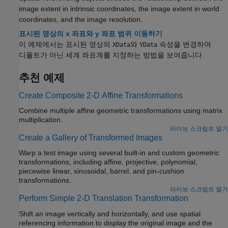
image extent in intrinsic coordinates, the image extent in world
coordinates, and the image resolution.
표시된 영상의 x 좌표와 y 좌표 범위 이동하기
이 예제에서는 표시된 영상의
와
속성을 변경하여
XData
YData
디폴트가 아닌 세계 좌표계를 지정하는 방법을 보여줍니다.
추천 예제
Create Composite 2-D Affine Transformations
Combine multiple affine geometric transformations using matrix
multiplication.
라이브 스크립트 열기
Create a Gallery of Transformed Images
Warp a test image using several built-in and custom geometric
transformations, including affine, projective, polynomial,
piecewise linear, sinusoidal, barrel, and pin-cushion
transformations.
라이브 스크립트 열기
Perform Simple 2-D Translation Transformation
Shift an image vertically and horizontally, and use spatial
referencing information to display the original image and the