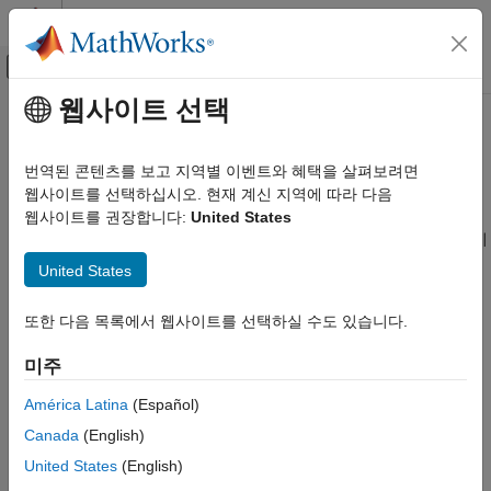
콘텐츠로 바로 가기
MATLAB 도움말 센터
오프캔버스 탐색 메뉴 토글
주요 콘텐츠
웹사이트 선택
문서 홈
일반적인 기하 변환
영상 처리 및 컴퓨터 비전
번역된 콘텐츠를 보고 지역별 이벤트와 혜택을 살펴보려면
워크플로를 사용하여 일반적인 기하 변환 수행
웹사이트를 선택하십시오. 현재 계신 지역에 따라 다음
imwarp
Image Processing Toolbox
기하 변환은 출력 영상의 픽셀 좌표를 입력 영상의 좌표로
웹사이트를 권장합니다:
United States
기하 변환과 영상 정합
매핑합니다. 그런 다음, 매핑 과정에서 입력 영상의 출력 픽셀 값이
카테고리
보간됩니다.
United States
단순한 기하 변환
다음 함수를 사용하여 일반적인 2차원, 3차원 및 N차원 기하
일반적인 기하 변환
또한 다음 목록에서 웹사이트를 선택하실 수도 있습니다.
변환을 수행할 수 있습니다. 2차원 또는 3차원 기하 변환을
영상 정합
수행하려면 먼저 변환에 대한 정보를 저장하는 기하 변환 객체를
미주
만드십시오. 그런 다음, 변환할 영상과 기하 변환 객체를
imwarp
함수에 전달합니다.
América Latina
(Español)
Canada
(English)
함수
United States
(English)
모두 확장