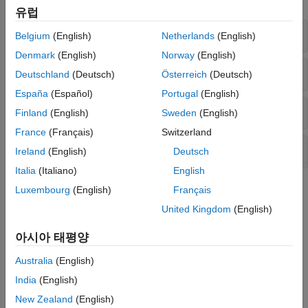
유럽
2차원 및 3차원 기하 변환 만들기
Belgium
(English)
Netherlands
(English)
Denmark
(English)
Norway
(English)
2차원 및 3차원 기하 변환 적용하기
Deutschland
(Deutsch)
Österreich
(Deutsch)
España
(Español)
Portugal
(English)
N차원 공간 변환을 생성하고 적용하기
Finland
(English)
Sweden
(English)
France
(Français)
Switzerland
좌표계 간의 공간 참조 정의하기
Ireland
(English)
Deutsch
Italia
(Italiano)
English
도움말 항목
Luxembourg
(English)
Français
United Kingdom
(English)
기하 변환
2차원과 3차원 기하 변환 과정 개요
아시아 태평양
2차원 또는 3차원 영상의 일반 기하 변환을 수행하기 위해, 먼저
Australia
(English)
변환 파라미터를 정의한 후 영상을 워핑합니다.
India
(English)
기하 변환의 행렬 표현
요소가 변환 파라미터를 나타내는 행렬을 사용하여 평행 이동,
New Zealand
(English)