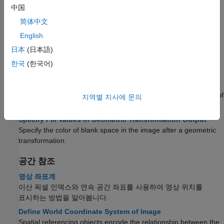
스케일링, 회전, 반사와 같은 기하 변환을 나타냅니다.
中国
Migrate Geometric Transformations to Premultiply
简体中文
Convention
English
Starting in R2022b, functions that create and perform geometric
transformations were updated to use a premultiply matrix
日本
(日本語)
convention.
한국
(한국어)
N-Dimensional Spatial Transformations
You can create custom geometric transformations to process
images of arbitrary dimension, or to change the dimensionality of
지역별 지사에 문의
the output image from the input image.
Specify Fill Values in Geometric Transformation Output
Specify the color of blank space in the image after a geometric
transformation.
공간 참조
영상 좌표계
이산 픽셀 인덱스와 연속 공간 좌표를 사용하여 영상 위치를
표시하는 방법을 알아봅니다.
Define World Coordinate System of Image
Spatial referencing objects encode the relationship between the