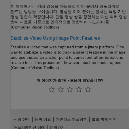
이 예제에서는 여러 영상을 자동으로 이어 붙여서 파노라마로
만드는 방법을 보여줍니다. 영상을 이어 붙이는 절차는 특징 기반
영상 정합의 확장입니다. 단일 영상 쌍을 정합하는 대신 여러 영상
쌍이 서로를 기준으로 연속적으로 정합되어 파노라마를
형성합니다.
(Computer Vision Toolbox)
Stabilize Video Using Image Point Features
Stabilize a video that was captured from a jittery platform. One
way to stabilize a video is to track a salient feature in the image
and use this as an anchor point to cancel out all perturbations
relative to it. This procedure, however, must be bootstrapped
with knowledge of where such a salient feature lies in the first
(Computer Vision Toolbox)
video frame. In this example, we explore a method of video
stabilization that works without any such
apriori
knowledge. It
이 페이지가 얼마나 도움이 되었습니까?
instead automatically searches for the "background plane" in a
video sequence, and uses the observed distortion to correct for
camera motion.
신뢰 센터
등록 상표
개인정보 취급방침
불법 복제 방지
애플리케이션 상태
문의하기