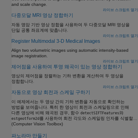
and scale change.
라이브 스크립트 열기
다중모달 MRI 영상 정합하기
자동 명암 기반 영상 정합을 사용하여 두 다중모달 MRI 영상을
단일 공통 좌표계에 맞춥니다.
라이브 스크립트 열기
Register Multimodal 3-D Medical Images
Align two volumetric images using automatic intensity-based
image registration.
라이브 스크립트 열기
제어점을 사용하여 투영 왜곡이 있는 영상 정합하기
영상의 제어점을 정렬하는 기하 변환을 계산하여 두 영상을
정합합니다.
라이브 스크립트 열기
자동으로 영상 회전과 스케일 구하기
이 예제에서는 두 영상 간의 기하 변환을 자동으로 확인하는
방법을 보여줍니다. 특히 한 영상이 회전과 스케일링으로 인해
다른 영상에 비해 왜곡된 경우, 함수
와
detectSIFTFeatures
를 사용하여 회전 각도와 스케일링 인자를 식별할
estgeotform2d
수 있습니다. 그런 다음 이러한 파라미터를 사용하여 왜곡된
(Computer Vision Toolbox)
영상을 원래 모습으로 다시 변환할 수 있습니다.
파노라마 만들기