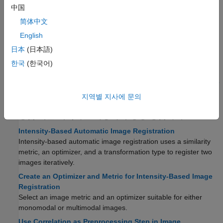
대화형 방식으로 영상 정합하기
中国
Register Images Using Registration Estimator App
简体中文
Align a pair of images using feature-based registration
English
techniques in the
Registration Estimator
app.
日本
(日本語)
Load Images, Spatial Referencing Information, and
한국
(한국어)
Initial Transformation
Tune Registration Settings in Registration Estimator
Export Results from Registration Estimator App
지역별 지사에 문의
명암 기반 최적화를 사용하여 영상 정합하기
Intensity-Based Automatic Image Registration
Intensity-based automatic image registration uses a similarity
metric, an optimizer, and a transformation type to register two
images iteratively.
Create an Optimizer and Metric for Intensity-Based Image
Registration
Select an image metric and an optimizer suitable for either
monomodal or multimodal images.
Use Correlation as Preprocessing Step in Image