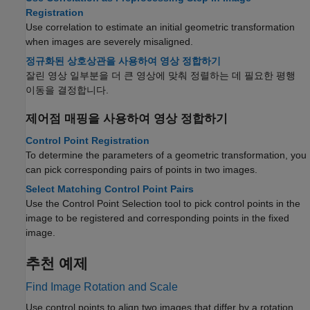
Registration
Use correlation to estimate an initial geometric transformation
when images are severely misaligned.
정규화된 상호상관을 사용하여 영상 정합하기
잘린 영상 일부분을 더 큰 영상에 맞춰 정렬하는 데 필요한 평행
이동을 결정합니다.
제어점 매핑을 사용하여 영상 정합하기
Control Point Registration
To determine the parameters of a geometric transformation, you
can pick corresponding pairs of points in two images.
Select Matching Control Point Pairs
Use the Control Point Selection tool to pick control points in the
image to be registered and corresponding points in the fixed
image.
추천 예제
Find Image Rotation and Scale
Use control points to align two images that differ by a rotation