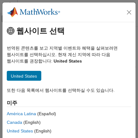
콘텐츠로 바로 가기
MATLAB 도움말 센터
오프캔버스 탐색 메뉴 토글
주요 콘텐츠
웹사이트 선택
문서 홈
영상 정합
영상 처리 및 컴퓨터 비전
번역된 콘텐츠를 보고 지역별 이벤트와 혜택을 살펴보려면
명암 상관, 특징 매칭 또는 제어점 매핑을 사용하여 두 개의 영상
웹사이트를 선택하십시오. 현재 계신 지역에 따라 다음
Image Processing Toolbox
정렬
웹사이트를 권장합니다:
United States
기하 변환과 영상 정합
영상 정합은 둘 이상의 영상을 정렬하는 과정입니다. 이 과정은 한
카테고리
영상을 참조 영상(고정 영상이라고도 함)으로 지정하고 다른 한
United States
영상은 참조 영상과 정렬되도록 기하 변환 또는 국소 변위를
단순한 기하 변환
적용하는 작업으로 이루어집니다. 영상은 다양한 이유로 정렬이
일반적인 기하 변환
또한 다음 목록에서 웹사이트를 선택하실 수도 있습니다.
맞지 않을 수 있습니다. 영상은 대개 카메라의 시점이 바뀌거나
영상 정합
장면이 변형되는 등 여러 가변적인 조건에서 캡처됩니다.
미주
Image Processing Toolbox™와 Computer Vision Toolbox™는
América Latina
(Español)
정합 추정기
앱을 사용한 대화형 방식의 정합, 명암 기반의 자동
Canada
(English)
영상 정합, 제어점 정합 및 자동화된 특징 매칭과 같이 모두 네
United States
(English)
가지의 영상 정합 솔루션을 제공합니다. 어느 방법을 사용할지