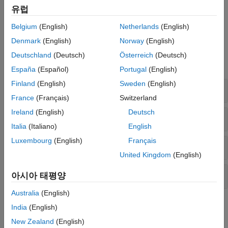
제어와 달리, I-F 제어는 전류 오버슈트 없이 모터를 시동할 뿐만
유럽
아니라, I-F 제어에서 폐루프 제어로의 전환을 부드럽게 이루어
줍니다.
Belgium
(English)
Netherlands
(English)
Denmark
(English)
Norway
(English)
블록
Deutschland
(Deutsch)
Österreich
(Deutsch)
모두 확장
España
(Español)
Portugal
(English)
Finland
(English)
Sweden
(English)
제어
France
(Français)
Switzerland
Ireland
(English)
Deutsch
보호 및 진단
Italia
(Italiano)
English
Luxembourg
(English)
Français
센서 디코더
United Kingdom
(English)
센서리스 추정기
아시아 태평양
Australia
(English)
추천 예제
India
(English)
New Zealand
(English)
개루프 제어에서 3상 AC 모터를 구동하고 ADC 오프셋