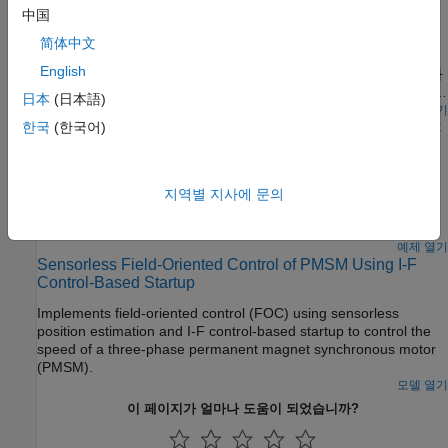
보정하기
中国
이 예제에서는 개루프 제어(스칼라 제어 또는 볼트/헤르츠
简体中文
제어라고도 함)를 사용하여 모터를 구동합니다. 이 기법은 모터의
English
피드백을 사용하지 않고 고정자 전압과 주파수를 변경하여 회전자
속도를 제어합니다. 이 기법을 사용하여 하드웨어 연결의 무결성을
日本
(日本語)
검사할 수 있습니다. 속도가 일정한 개루프 제어 응용 사례에서는
모델 열기
Swap Motors with Single Deployment of Sensorless FOC
한국
(한국어)
고정 주파수 모터 전원을 사용합니다. 속도 조정이 가능한 개루프
Algorithm
제어 응용 사례에서는 회전자 속도를 제어하기 위한 가변 주파수
전원이 필요합니다. 일정한 고정자 자기 플럭스를 보장하려면 공급
Run a permanent magnet synchronous motor (PMSM) in an
전압 진폭을 그 주파수에 비례하도록 유지하십시오.
industrial drive application setup using a sensorless field-
지역별 지사에 문의
oriented control (FOC) algorithm. The example uses a
sensorless Flux Observer to estimate the motor position.
Industrial drives enable you to replace a motor with a new one
예제 열기
Sensorless Field-Oriented Control of PMSM Using I-F
without repeated deployment of code. An industrial drive setup
Control-Based Startup
needs only nameplate parameters to adapt the software to the
new motor.
Implements field-oriented control (FOC) using sensorless
position estimation and I-F control-based startup to control the
speed of a three-phase permanent magnet synchronous motor
(PMSM).
모델 열기
이 페이지가 얼마나 도움이 되었습니까?