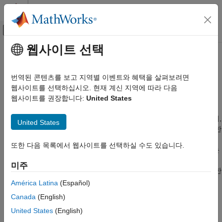
콘텐츠로 바로 가기
MATLAB 도움말 센터
오프캔버스 탐색 메뉴 토글
주요 콘텐츠
웹사이트 선택
문서 홈
개루프 제어
제어 시스템
번역된 콘텐츠를 보고 지역별 이벤트와 혜택을 살펴보려면
개루프 제어를 사용한 모터 제어 알고리즘의 설계
웹사이트를 선택하십시오. 현재 계신 지역에 따라 다음
Motor Control Blockset
개루프 V/F 제어(볼트-헤르츠 제어)에서는, 모터의 공기갭 자속을
웹사이트를 권장합니다:
United States
제어 알고리즘 설계
정격 수준으로 유지하기 위해 인가된 고정자 전압과 공급 주파수
카테고리
사이에 일정한 비율이 유지됩니다. 자속을 일정하게 유지함으로써,
United States
모터는 자성 코어가 포화되거나 효율이 저하되는 일 없이 광범위한
벡터 제어
작동 속도 범위에서 정격 토크를 발생시킬 수 있습니다. 실제로는
6단계 정류
또한 다음 목록에서 웹사이트를 선택하실 수도 있습니다.
제어기가 인버터의 출력 주파수를 조절하여 모터 속도를 설정하는
개루프 제어
동시에, 미리 정의된 선형 관계에 따라 전압의 크기를 조정합니다.
미주
이득 계산 및 조정
매우 낮은 주파수에서 운전할 때는 일반적으로 권선의 저항에 의한
비선형 특성 분석
전압 강하를 보정하기 위해 충분한 시동 토크를 확보하도록 전압
América Latina
(Español)
보상을 적용합니다.
Canada
(English)
United States
(English)
I-F 제어는 모터 시동 시 토크를 효과적으로 제어합니다. 개루프