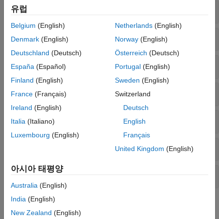
유럽
코사인
Belgium
(English)
Netherlands
(English)
탄젠트
Denmark
(English)
Norway
(English)
Deutschland
(Deutsch)
Österreich
(Deutsch)
코시컨트
España
(Español)
Portugal
(English)
Finland
(English)
Sweden
(English)
시컨트
France
(Français)
Switzerland
Ireland
(English)
Deutsch
코탄젠트
Italia
(Italiano)
English
Luxembourg
(English)
Français
빗변
United Kingdom
(English)
아시아 태평양
변환
Australia
(English)
India
(English)
이 페이지가 얼마나 도움이 되었습니까?
New Zealand
(English)