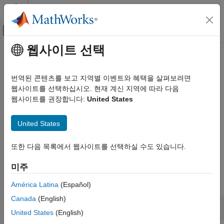
콘텐츠로 바로 가기
MATLAB 도움말 센터
오프캔버스 탐색 메뉴 토글
주요 콘텐츠
웹사이트 선택
문서 홈
삼각법
MATLAB
번역된 콘텐츠를 보고 지역별 이벤트와 혜택을 살펴보려면
수학
라디안 또는 각도를 결과값으로 갖는 사인, 코사인, 관련 함수
웹사이트를 선택하십시오. 현재 계신 지역에 따라 다음
기초 수학
®
MATLAB
의 삼각 함수는 표준 삼각 함수 값을 라디안 또는 도
웹사이트를 권장합니다:
United States
(Degree)로 계산하고, 쌍곡 삼각 함수 값을 라디안으로 계산하며,
카테고리
각 함수의 역함수 값을 계산합니다.
함수와
rad2deg
deg2rad
United States
산술 연산
함수를 사용하여 라디안과 도 간에 변환하거나,
같은
cart2pol
삼각법
함수를 사용하여 좌표계 간에 변환할 수 있습니다.
또한 다음 목록에서 웹사이트를 선택하실 수도 있습니다.
지수와 로그
복소수
함수
미주
이산 수학
모두 확장
América Latina
(Español)
다항식
특수 함수
Canada
(English)
사인
상수와 테스트 행렬
United States
(English)