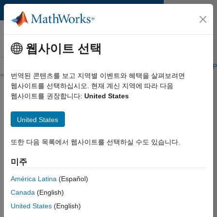
콘텐츠로 바로 가기
MATLAB and Simulink
Requirements
웹사이트 선택
System Requirements
Product Requirements
Road Map
P
번역된 콘텐츠를 보고 지역별 이벤트와 혜택을 살펴보려면
웹사이트를 선택하십시오. 현재 계신 지역에 따라 다음
Product Requirements &
웹사이트를 권장합니다:
United States
Platform Availability for
Wavelet Toolbox
United States
또한 다음 목록에서 웹사이트를 선택하실 수도 있습니다.
Supported Platforms
Mac
,
Windows
,
Linux
미주
América Latina
(Español)
Product Requirements
Canada
(English)
Requires MATLAB
United States
(English)