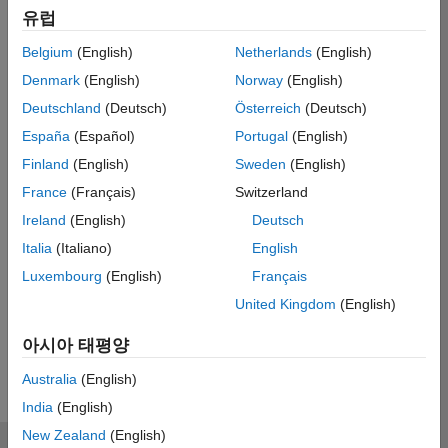
Eligible for Use with MATLAB Compiler
유럽
and Simulink Compiler
Belgium
(English)
Netherlands
(English)
Yes - see details
Denmark
(English)
Norway
(English)
Eligible for Use with Parallel
Deutschland
(Deutsch)
Österreich
(Deutsch)
Computing Toolbox and MATLAB
España
(Español)
Portugal
(English)
Parallel Server
Finland
(English)
Sweden
(English)
Yes
France
(Français)
Switzerland
Ireland
(English)
Deutsch
Italia
(Italiano)
English
Introduced before R2006a
Luxembourg
(English)
Français
View requirements for another product:
United Kingdom
(English)
Select product
아시아 태평양
Australia
(English)
India
(English)
New Zealand
(English)