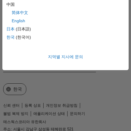
MathWorks
中国
Accelerating the pace of engineering and science
简体中文
English
제품 소개
日本
(日本語)
다운로드 및 구매
한국
(한국어)
사용 방법
지역별 지사에 문의
지원
회사 정보
웹사이트 선택
한국
신뢰 센터
등록 상표
개인정보 취급방침
불법 복제 방지
애플리케이션 상태
문의하기
매스웍스코리아 유한회사
주소: 서울시 강남구 삼성동 테헤란로 521