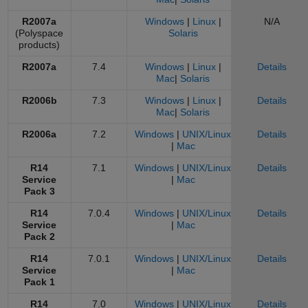
R2007a
Windows
|
Linux
|
N/A
(Polyspace
Solaris
products)
R2007a
7.4
Windows
|
Linux
|
Details
Mac
|
Solaris
R2006b
7.3
Windows
|
Linux
|
Details
Mac
|
Solaris
R2006a
7.2
Windows
|
UNIX/Linux
Details
|
Mac
R14
7.1
Windows
|
UNIX/Linux
Details
Service
|
Mac
Pack 3
R14
7.0.4
Windows
|
UNIX/Linux
Details
Service
|
Mac
Pack 2
R14
7.0.1
Windows
|
UNIX/Linux
Details
Service
|
Mac
Pack 1
R14
7.0
Windows
|
UNIX/Linux
Details