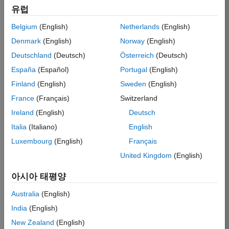
R2024a
24.1
Windows
|
Linux
|
Mac
Details
유럽
R2023b
23.2
Windows
|
Linux
|
Mac
Details
Belgium
(English)
Netherlands
(English)
R2023a
9.14
Windows
|
Linux
|
Mac
Details
Denmark
(English)
Norway
(English)
R2022b
9.13
Windows
|
Linux
|
Mac
Details
Deutschland
(Deutsch)
Österreich
(Deutsch)
R2022a
9.12
Windows
|
Linux
|
Mac
Details
España
(Español)
Portugal
(English)
R2021b
9.11
Windows
|
Linux
|
Mac
Details
Finland
(English)
Sweden
(English)
France
(Français)
Switzerland
R2021a
9.10
Windows
|
Linux
|
Mac
Details
Ireland
(English)
Deutsch
R2020b
9.9
Windows
|
Linux
|
Mac
Details
Italia
(Italiano)
English
R2020a
9.8
Windows
|
Linux
|
Mac
Details
Luxembourg
(English)
Français
R2019b
9.7
Windows
|
Linux
|
Mac
Details
United Kingdom
(English)
R2019a
9.6
Windows
|
Linux
|
Mac
Details
아시아 태평양
R2018b
9.5
Windows
|
Linux
|
Mac
Details
Australia
(English)
R2018a
9.4
Windows
|
Linux
|
Mac
Details
India
(English)
R2017b
9.3
Windows
|
Linux
|
Mac
Details
New Zealand
(English)