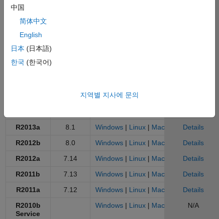
R2017a
9.2
Windows
|
Linux
|
Mac
Details
中国
R2016b
9.1
Windows
|
Linux
|
Mac
Details
简体中文
R2016a
9.0
Windows
|
Linux
|
Mac
Details
English
日本
(日本語)
R2015b
8.6
Windows
|
Linux
|
Mac
Details
한국
(한국어)
R2015a
8.5
Windows
|
Linux
|
Mac
Details
R2014b
8.4
Windows
|
Linux
|
Mac
Details
지역별 지사에 문의
R2014a
8.3
Windows
|
Linux
|
Mac
Details
R2013b
8.2
Windows
|
Linux
|
Mac
Details
R2013a
8.1
Windows
|
Linux
|
Mac
Details
R2012b
8.0
Windows
|
Linux
|
Mac
Details
R2012a
7.14
Windows
|
Linux
|
Mac
Details
R2011b
7.13
Windows
|
Linux
|
Mac
Details
R2011a
7.12
Windows
|
Linux
|
Mac
Details
R2010b
Windows
|
Linux
|
Mac
N/A
Service