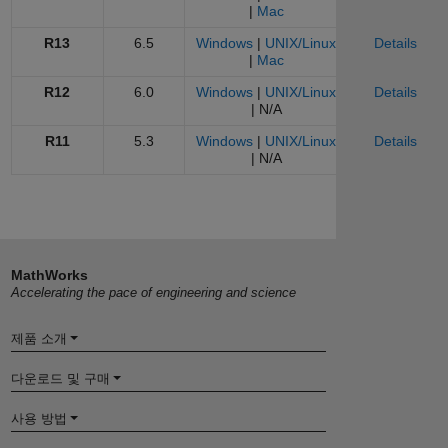
|
Mac
R13
6.5
Windows
|
UNIX/Linux
Details
|
Mac
R12
6.0
Windows
|
UNIX/Linux
Details
| N/A
R11
5.3
Windows
|
UNIX/Linux
Details
| N/A
MathWorks
Accelerating the pace of engineering and science
제품 소개
다운로드 및 구매
사용 방법