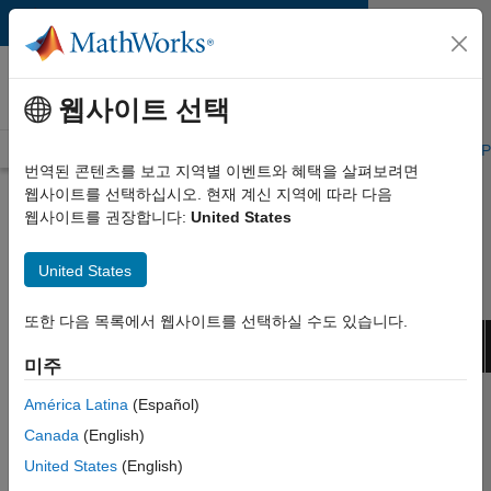
콘텐츠로 바로 가기
MATLAB and Simulink
Requirements
웹사이트 선택
System Requirements
Product Requirements
Road Map
P
번역된 콘텐츠를 보고 지역별 이벤트와 혜택을 살펴보려면
웹사이트를 선택하십시오. 현재 계신 지역에 따라 다음
Previous Releases:
웹사이트를 권장합니다:
United States
System Requirements and
Supported Compilers
United States
또한 다음 목록에서 웹사이트를 선택하실 수도 있습니다.
MATLAB
System
Supported
Release
Version
Requirements
Compilers
미주
R2025b
25.2
Windows
|
Linux
|
Mac
Details
América Latina
(Español)
R2025a
25.1
Windows
|
Linux
|
Mac
Details
Canada
(English)
R2024b
24.2
Windows
|
Linux
|
Mac
Details
United States
(English)