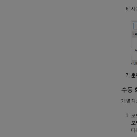
사
훈
수동 
개별적
모
모
다