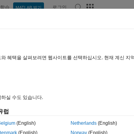
학습
로그인
MATLAB 받기
예제
함수
블록
앱
비디오
Answers
 학습기 앱에서 회귀 모델 훈련시키
습기를 사용하여 선형 회귀 모델, 회귀 트리, 가우스 과정 회귀 모델
트와 혜택을 살펴보려면 웹사이트를 선택하십시오. 현재 계신 지
 신경망 회귀 모델을 포함하는 회귀 모델을 훈련시킬 수 있습니
, 특징을 선택하고, 검증 방식을 지정하고, 결과를 평가할 수 
®
 이 모델을 사용하거나 MATLAB
코드를 생성하여 프로그래밍
니다.
하실 수도 있습니다.
델을 훈련시킬 때 앱은 두 가지 단계를 수행합니다.
유럽
체 모델 훈련 — 앱이 훈련 데이터 세트에서 모델을 훈련시킵니다.
이터 세트로 별도로 설정하지 않은 데이터의 일부입니다.
Belgium
(English)
Netherlands
(English)
Denmark
(English)
Norway
(English)