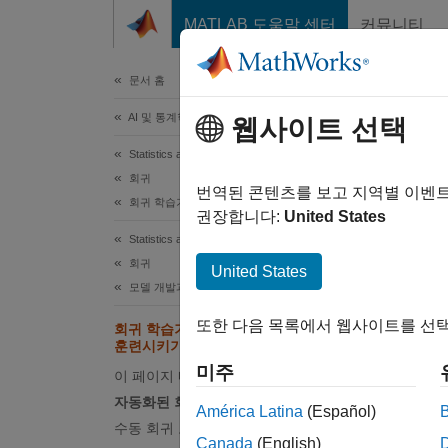
콘텐츠로 바로 가기
MATLAB 도움말 센터
커뮤니티
문서
문서 홈
AI 및 통계학
회귀
웹사이트 선택
Statistics and Machine Learning Toolbox
회귀
회귀 학
번역된 콘텐츠를 보고 지역별 이벤
회귀 학습기 앱
앙상블,
권장합니다:
United States
탐색하고
Statistics and Machine Learning Toolbox
데이터에
회귀
United States
수 있습
모델 개발과 평가
또한 다음 목록에서 웹사이트를 선택
회귀 학습기 앱에서 회귀 모델
회귀 모
훈련시키기
미주
이 페이지 내용
전
자동화된 회귀 모델 훈련
데
América Latina
(Español)
수동 회귀 모델 훈련
Canada
(English)