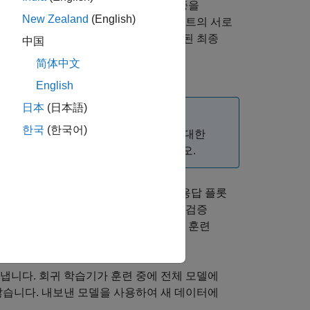
킵니다. 기본적으로, 이 앱은 교차 검증을
New Zealand
(English)
있습니다. 이 두 방식은 훈련 데이터 세트의 서로
델 메트릭과 예측의 평균을 취해서 훈련된 최종
中国
한 내용은
Select Validation Scheme in
简体中文
.
English
日本
(日本語)
한국
(한국어)
트를 사용하지 않습니다. 모델 테스트에 대한
Regression Learner
항목을 참조하십시오.
S 오차 및 플롯과 같은 진단 측정값과 응답 플롯
이상의 회귀 모델을 자동으로 훈련시키고 검증
테스트 데이터 세트를 사용할 경우 앱은 훈련
트릭을 계산합니다.
냅니다. 회귀 학습기가 훈련 중에 전체 모델에
않습니다. 내보낸 모델을 사용하여 새 데이터에