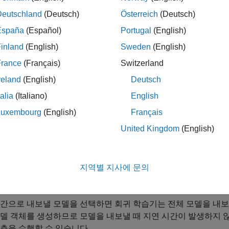
델 검증 — 앱이 검증 방식을 사용하여 하나 이상의 모델을 훈련시
Deutschland
(Deutsch)
Österreich
(Deutsch)
용하여 과적합을 방지합니다. 또는 홀드아웃 검증을 지정할 수도 
른 부분을 사용하여 각 검증 모델을 훈련시킵니다. 앱은 검증 모
España
(Español)
Portugal
(English)
델의 검증 메트릭과 예측을 계산합니다. 검증 방식에 대한 자세
inland
(English)
Sweden
(English)
assification Learner or Regression Learner
항목을 참조하십시오
France
(Français)
Switzerland
reland
(English)
Deutsch
참고
talia
(Italiano)
English
이 앱은 전체 모델 또는 검증 모델을 훈련할 때 테스트 데이터 세
자세한 내용은
Test Trained Models in Classification Learner or 
Luxembourg
(English)
Français
United Kingdom
(English)
훈련시킨 후에는 앱에 검증 모델의 평균 결과가 표시됩니다. RM
차 플롯과 같은 플롯은 검증 모델의 결과를 반영합니다. 하나 
비교하여 회귀 문제에 가장 적합한 모델을 선택할 수 있습니다. 
지역별 지사에 문의
 세트에서 훈련된 전체 모델을 사용하여 테스트 데이터 세트 메
간으로 내보낼 모델을 선택하면 회귀 학습기는 전체 모델을 내보
델 객체를 생성하므로 모델을 내보낼 때 지연 시간이 발생하지 
측을 수행할 수 있습니다.