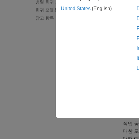
병렬 회귀 모델 훈련
모
United States
(English)
적
회귀 모델을 비교하고 향상시키기
다
참고 항목
모
F
Cl
I
I
모델을 
또는 잔
결과를 
데이터
작업 공
대한 모
대해 예