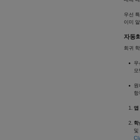
우선 
이미 알
자동화
회귀 학
우
모
원
항
앱
학
및
Cl