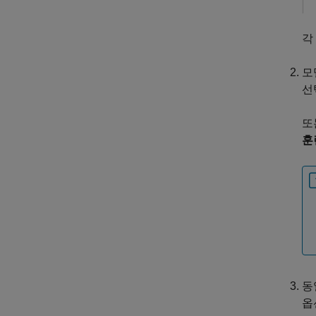
각
모
선
또
훈
동
옵