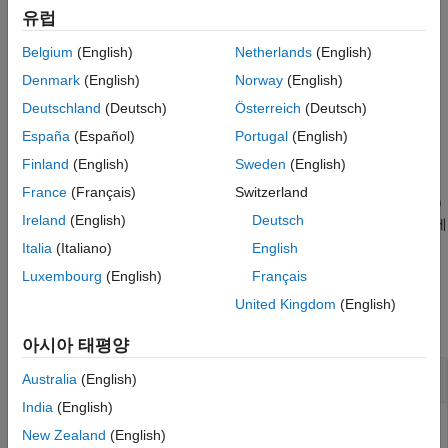
트리입니다.
에서
으로의 변환이 존재하지
entity
targetframe
확장 기능
유럽
®
않으면 MATLAB
은 오류를 표시합니다.
버전 내역
Belgium
(English)
Netherlands
(English)
참고 항목
예제
Denmark
(English)
Norway
(English)
Deutschland
(Deutsch)
Österreich
(Deutsch)
= transform(
,
,
,"msgtime")
tfentity
tftree
targetframe
entity
España
(Español)
Portugal
(English)
은 메시지의 헤더에 있는 타임스탬프
를 소스 시간으로
entity
사용하여 변환을 가져와 적용합니다.
Finland
(English)
Sweden
(English)
France
(Français)
Switzerland
= transform(
,
,
,
)
tfentity
tftree
targetframe
entity
sourcetime
Ireland
(English)
Deutsch
은 주어진 소스 시간을 사용하여 변환을 가져오고 메시지
에
entity
적용합니다.
Italia
(Italiano)
English
Luxembourg
(English)
Français
예제
United Kingdom
(English)
모두 축소
아시아 태평양
ROS 변환 가져오기 및 ROS 메시지에 적용하기
Australia
(English)
India
(English)
New Zealand
(English)