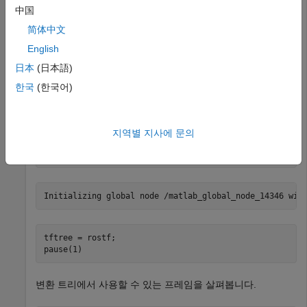
이 예제에서는 ROS 변환 트리를 설정하고 변환 트리 정보를
中国
기반으로 프레임을 변환하는 방법을 보여줍니다. 시간 버퍼가
简体中文
설정된 변환을 사용해 시간을 다르게 하여 변환에
English
액세스합니다.
日本
(日本語)
ROS 변환 트리를 생성합니다.
를 사용하여 ROS
rosinit
한국
(한국어)
네트워크에 연결합니다.
를 ROS 네트워크 주소로
ipaddress
바꿉니다.
지역별 지사에 문의
ipaddress = 
'192.168.17.129'
;

rosinit(ipaddress,11311)
tftree = rostf;

pause(1)
변환 트리에서 사용할 수 있는 프레임을 살펴봅니다.