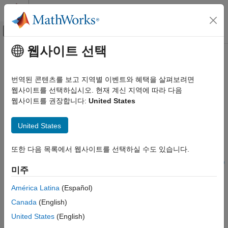
콘텐츠로 바로 가기
MATLAB 도움말 센터
오프캔버스 탐색 메뉴 토글
주요 콘텐츠
웹사이트 선택
문서 홈
transform
로보틱스 및 자율 시스템
번역된 콘텐츠를 보고 지역별 이벤트와 혜택을 살펴보려면
메시지 엔터티를 타깃 좌표 프레임으로 변환
웹사이트를 선택하십시오. 현재 계신 지역에 따라 다음
ROS Toolbox
웹사이트를 권장합니다:
United States
네트워크 액세스
페이지 내 모두 축소
ROS 네트워크 액세스
구문
United States
ROS 네트워크 연결 및 탐색
tfentity = transform(tftree,targetframe,entity)
transform
또한 다음 목록에서 웹사이트를 선택하실 수도 있습니다.
tfentity = transform(tftree,targetframe,entity,"msgtime")
이 페이지 내용
tfentity = transform(tftree,targetframe,entity,sourcetime)
미주
설명
구문
설명
América Latina
(Español)
는
= transform(
,
,
)
tfentity
tftree
targetframe
entity
예제
Canada
(English)
과
의 좌표 프레임 사이의 가장 최근 변환을
targetframe
entity
입력 인수
가져와서 지정된 유형의 ROS 메시지
에 적용합니다.
entity
United States
(English)
출력 인수
는 엔터티 간에 알려진 변환을 포함하는 전체 변환
tftree