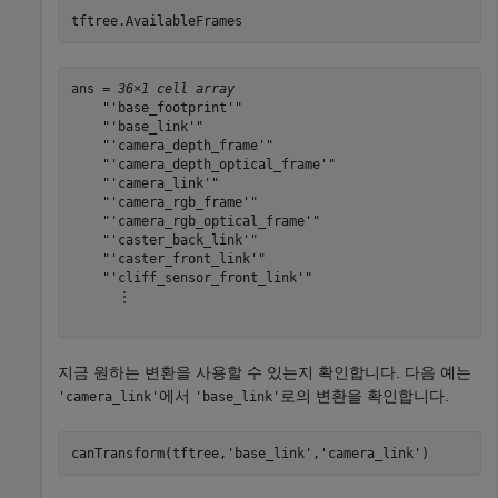
tftree.AvailableFrames
ans = 
36×1 cell array
    "'base_footprint'"

    "'base_link'"

    "'camera_depth_frame'"

    "'camera_depth_optical_frame'"

    "'camera_link'"

    "'camera_rgb_frame'"

    "'camera_rgb_optical_frame'"

    "'caster_back_link'"

    "'caster_front_link'"

    "'cliff_sensor_front_link'"

      ⋮

지금 원하는 변환을 사용할 수 있는지 확인합니다. 다음 예는
에서
로의 변환을 확인합니다.
'camera_link'
'base_link'
canTransform(tftree,
'base_link'
,
'camera_link'
)