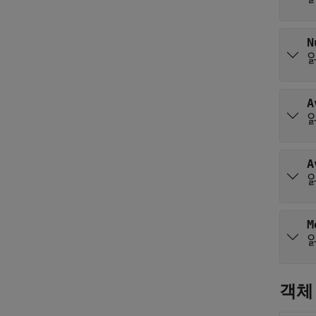
N
A
A
M
객체