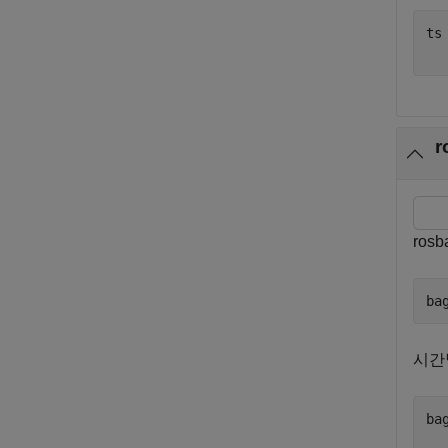
ts
ros
ba
시간
ba
  