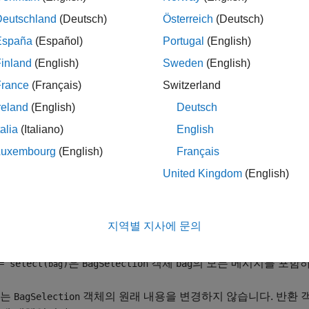
를 사용하여 시간, 토픽 등을 기준으로 rosbag을 필터링합니다.
Deutschland
(Deutsch)
Österreich
(Deutsch)
España
(Español)
Portugal
(English)
inland
(English)
Sweden
(English)
France
(Français)
Switzerland
rosbag(filename)
reland
(English)
Deutsch
 = select(bag)
talia
(Italiano)
English
Luxembourg
(English)
Français
은 인덱싱 가능한
객체인
을 
osbag(
)
BagSelection
bag
filename
United Kingdom
(English)
ag에 있는 모든 메시지의 인덱스를 포함합니다. 데이터에 액세스
여 관련 데이터를 추출합니다.
지역별 지사에 문의
구문은
항목을 참조하십시오.
rosbag
은
객체
의 모든 메시지를 포함
 select(
)
BagSelection
bag
bag
수는
객체의 원래 내용을 변경하지 않습니다. 반환 
BagSelection