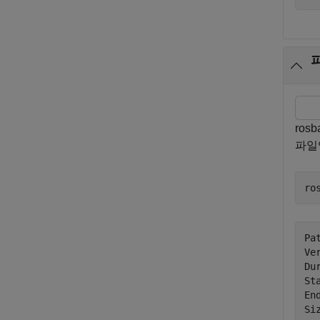
ros
파일
ro
Pa
Ve
Du
St
En
Si