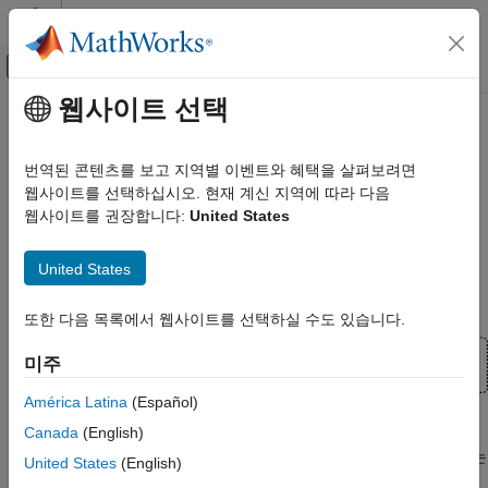
콘텐츠로 바로 가기
MATLAB 도움말 센터
오프캔버스 탐색 메뉴 토글
주요 콘텐츠
웹사이트 선택
문서 홈
상태 모니터링 및 예측 정비를 위한
제어 시스템
데이터 전처리
번역된 콘텐츠를 보고 지역별 이벤트와 혜택을 살펴보려면
웹사이트를 선택하십시오. 현재 계신 지역에 따라 다음
Predictive Maintenance Toolbox
웹사이트를 권장합니다:
United States
상태 지표 설계하기
데이터 전처리는 예측 정비 알고리즘 개발 워크플로의 두 번째
단계입니다.
데이터 전처리하기
United States
상태 모니터링 및 예측 정비를 위한 데이터
전처리
또한 다음 목록에서 웹사이트를 선택하실 수도 있습니다.
이 페이지 내용
미주
기본 전처리
필터링
América Latina
(Español)
시간 영역 전처리
Canada
(English)
상태 지표를 추출할 수 있는 형태로 데이터를 정리하고 변환하기
주파수 영역(스펙트럼) 전처리
위해 데이터 전처리가 필요한 경우가 많습니다. 데이터 전처리에는
United States
(English)
시간-주파수 전처리
다음이 포함될 수 있습니다.