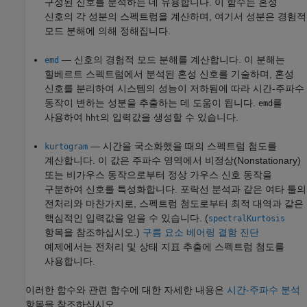
구성된 신호를 분석하는 데 유용합니다. 이 함수는 혼성
신호의 각 성분의 스펙트럼을 계산하며, 여기서 성분은 경험적
모드 분해에 의해 정해집니다.
— 신호의 경험적 모드 분해를 계산합니다. 이 분해는
emd
힐베르트 스펙트럼에서 분석된 혼성 신호를 기술하며, 혼성
신호를 분리하여 시스템의 성능이 저하됨에 따라 시간-주파수
동작이 변하는 성분을 추출하는 데 도움이 됩니다.
를
emd
사용하여
의 입력값을 생성할 수 있습니다.
hht
— 시간을 국소화했을 때의 스펙트럼 첨도를
kurtogram
계산합니다. 이 값은 주파수 영역에서 비정상(Nonstationary)
또는 비가우스 동작으로부터 정상 가우스 신호 동작을
구분하여 신호를 특성화합니다. 포락선 분석과 같은 여타 툴의
전처리와 마찬가지로, 스펙트럼 첨도로부터 최적 대역과 같은
핵심적인 입력값을 얻을 수 있습니다. (
spectralKurtosis
항목을 참조하십시오.)
구름 요소 베어링 결함 진단
예제에서는 전처리 및 상태 지표 추출에 스펙트럼 첨도를
사용합니다.
이러한 함수와 관련 함수에 대한 자세한 내용은
시간-주파수 분석
항목을 참조하십시오.