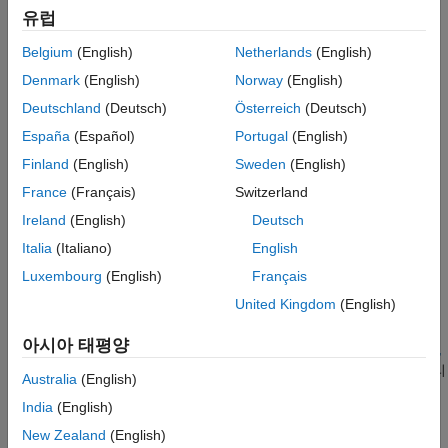
참고 항목
유럽
이상값 및 누락값 제거, 오프셋 제거, 추세 제거.
Belgium
(English)
Netherlands
(English)
잡음 감소(필터링, 평활화 등).
Denmark
(English)
Norway
(English)
Deutschland
(Deutsch)
Österreich
(Deutsch)
시간 영역과 주파수 영역 간의 변환.
España
(Español)
Portugal
(English)
단시간 푸리에 변환, 차수 영역으로의 변환과 같은 고급 신호
Finland
(English)
Sweden
(English)
처리.
France
(Français)
Switzerland
Ireland
(English)
Deutsch
상태 모니터링 및 예측 정비를 위한 데이터 앙상블
에서 설명하는
것처럼, Predictive Maintenance Toolbox™ 앙상블
Italia
(Italiano)
English
데이터저장소를 사용하여 관리하는 측정 데이터나 시뮬레이션
Luxembourg
(English)
Français
데이터의 배열 또는 테이블에서 데이터 전처리를 수행할 수
United Kingdom
(English)
있습니다. 일반적으로, 데이터를 분석하기 전에 데이터를
전처리하여 유력한 상태 지표, 즉 시스템의 성능 저하가 진행됨에
아시아 태평양
따라 예측 가능한 방식으로 변하는 수량을 식별합니다. (
모니터링,
결함 검출 및 예측을 위한 상태 지표
항목을 참조하십시오.) 전처리
Australia
(English)
단계와 상태 지표 식별 단계 간에는 어느 정도 겹치는 부분이 있을
India
(English)
수 있습니다. 하지만 일반적으로 전처리의 결과로는 정리되거나
변환된 신호가 생성되며, 사용자는 이를 바탕으로 추가 분석을
New Zealand
(English)