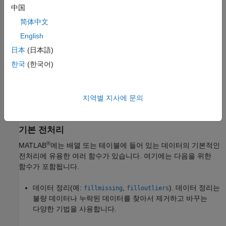
수행해 신호 정보를 상태 지표로 응축할 수 있습니다.
中国
简体中文
기계와 데이터 종류를 제대로 이해하면 어느 전처리 방법을
사용할지 판단하는 데 도움이 될 수 있습니다. 예를 들어, 잡음이
English
있는 진동 데이터를 필터링하는 경우 유용한 특징이 나타날
日本
(日本語)
가능성이 높은 주파수 범위를 알고 있으면 적합한 전처리 기법을
한국
(한국어)
선택하는 데 도움이 됩니다. 마찬가지로, 기어박스 진동 데이터는
시간에 따라 회전 속도가 변하는 회전 기계에 사용되는 차수
영역으로 변환하는 것이 유용할 수 있습니다. 그러나 이 전처리
지역별 지사에 문의
기법은 강체인 자동차 섀시의 진동 데이터에는 유용하지 않을
것입니다.
기본 전처리
®
MATLAB
에는 배열 또는 테이블에 들어 있는 데이터의 기본적인
전처리에 유용한 여러 함수가 있습니다. 여기에는 다음을 위한
함수가 포함됩니다.
데이터 정리(예:
,
). 데이터 정리는
fillmissing
filloutliers
불량 데이터나 누락된 데이터를 찾아서 제거하고 바꾸는
다양한 기법을 사용합니다.