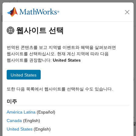
콘텐츠로 바로 가기
MATLAB 도움말 센터
오프캔버스 탐색 메뉴 토글
주요 콘텐츠
웹사이트 선택
문서 홈
파일 I/O
로보틱스 및 자율 시스템
번역된 콘텐츠를 보고 지역별 이벤트와 혜택을 살펴보려면
자동차
외부 소스에서 자동차 데이터 읽어오고시각화하기
웹사이트를 선택하십시오. 현재 계신 지역에 따라 다음
Automated Driving Toolbox™는 다양한 타사 파일에서 자동차
웹사이트를 권장합니다:
United States
Automated Driving Toolbox
데이터를 읽어오고 시각화할 수 있는 여러 기능을 제공합니다.
카테고리
업계에는 자동차 데이터를 여러 형식으로 저장하는 매우 다양한
United States
파일 형식이 있습니다. 자동차 데이터에는 라이다, IMU, 카메라 등
Automated Driving Toolbox 시작하기
센서의 데이터는 물론 차량 상태 정보, CAN 메시지, 기타 사용자
응용 분야
또한 다음 목록에서 웹사이트를 선택하실 수도 있습니다.
지정 측정값 등이 포함됩니다.
주행 시나리오 시뮬레이션
미주
RoadRunner Scenario 시뮬레이션
®
Velodyne
라이다는 포인트 클라우드 데이터를 패킷 캡처(PCAP)
실제 센서 데이터 기반 시나리오
파일에 저장합니다. 포인트 클라우드는 PLY 또는 PCD 파일로도
América Latina
(Español)
자율주행 알고리즘
®
®
저장됩니다.
Ibeo Automotive
Systems
에서 개발한 Ibeo
센서는
Canada
(English)
Ground Truth 레이블 지정
IMU, GPS, 카메라, 라이다 등 여러 센서의 데이터를 동시에 포함할
United States
(English)
수 있는
Ibeo data container
파일을 생성합니다.
파일 I/O