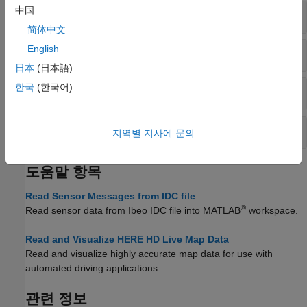
中国
포인트 클라우드 I/O
简体中文
English
HERE HD Live Map 리더
日本
(日本語)
한국
(한국어)
Rosbag 리더(
ROS Toolbox
필요)
LAS 리더(
Lidar Toolbox
필요)
지역별 지사에 문의
도움말 항목
Read Sensor Messages from IDC file
®
Read sensor data from Ibeo IDC file into MATLAB
workspace.
Read and Visualize HERE HD Live Map Data
Read and visualize highly accurate map data for use with
automated driving applications.
관련 정보