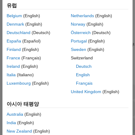
ADTF(Automotive Data and Time-Triggered Framework)는
유럽
Elelktrobit에서 개발한 데이터 형식으로, 여러 자동차 센서의
데이터를 동시에 저장할 수 있습니다. HERE HD Live Map(HERE
Belgium
(English)
Netherlands
(English)
HDLM)은 자율주행 응용 분야를 위한 고해상도 맵 데이터를
Denmark
(English)
Norway
(English)
제공하는 웹 서비스입니다.
Deutschland
(Deutsch)
Österreich
(Deutsch)
Automated Driving Toolbox는 위의 모든 파일 형식을 갖는
España
(Español)
Portugal
(English)
데이터의 읽어오기와 시각화를 지원합니다. 기타 파일 형식의 경우
Finland
(English)
Sweden
(English)
추가적인 툴박스 라이선스가 필요할 수 있습니다.
France
(Français)
Switzerland
함수
Ireland
(English)
Deutsch
Italia
(Italiano)
English
모두 확장
Luxembourg
(English)
Français
ADTF 파일 리더
United Kingdom
(English)
아시아 태평양
Ibeo 파일 리더
Australia
(English)
India
(English)
Velodyne 파일 리더
New Zealand
(English)