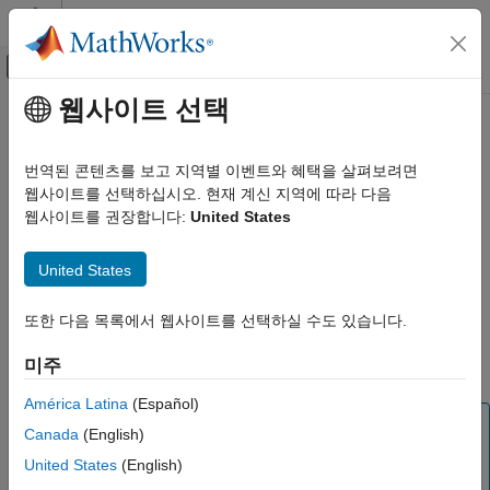
콘텐츠로 바로 가기
MATLAB 도움말 센터
오프캔버스 탐색 메뉴 토글
주요 콘텐츠
웹사이트 선택
문서 홈
plot
AI 및 통계학
번역된 콘텐츠를 보고 지역별 이벤트와 혜택을 살펴보려면
신경망 아키텍처 플로팅
웹사이트를 선택하십시오. 현재 계신 지역에 따라 다음
Deep Learning Toolbox
웹사이트를 권장합니다:
United States
심층 신경망 가져오기 및 구축하기
페이지 내 모두 축소
내장 계층
구문
United States
Deep Learning Toolbox
plot(net)
심층 신경망 훈련시키기
또한 다음 목록에서 웹사이트를 선택하실 수도 있습니다.
설명
자동 미분을 사용한 사용자 지정 훈련
미주
는 신경망
의 계층과 연결을 플로팅합니다.
plot(
)
net
net
Deep Learning Toolbox
América Latina
(Español)
심층 신경망 시각화 및 검증하기
팁
Canada
(English)
시각화 및 해석 가능성
대화형 방식으로 신경망을 시각화하고 신경망 아키텍처를
United States
(English)
분석하려면
를 사용하십시오.
deepNetworkDesigner(net)
plot