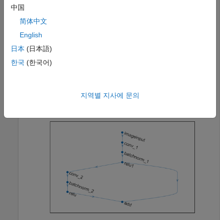
    reluLayer(Name=
"relu1"
)

中国
    convolution2dLayer(3,16,Padding=
"same"
,Stride=2)

简体中文
    batchNormalizationLayer

    reluLayer

English
    additionLayer(2,Name=
"add"
)];

日本
(日本語)
net = addLayers(net,layers);

한국
(한국어)
net = connectLayers(net,
"relu1"
,
"add/in2"
);

figure

plot(net)
지역별 지사에 문의