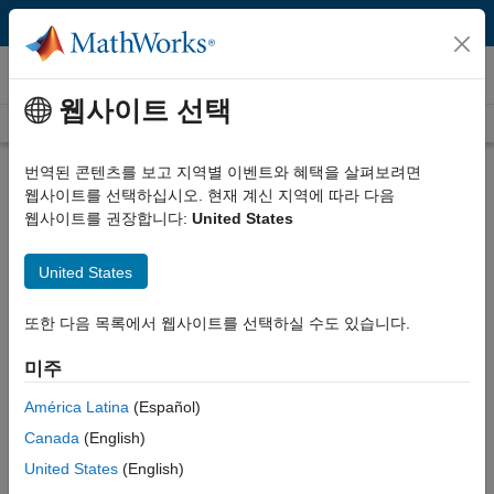
콘텐츠로 바로 가기
비디오
웹사이트 선택
Videos Home
Search
Play
Vi
17:54
번역된 콘텐츠를 보고 지역별 이벤트와 혜택을 살펴보려면
웹사이트를 선택하십시오. 현재 계신 지역에 따라 다음
Description
웹사이트를 권장합니다:
United States
Video
Path Planning with A* and RRT |
United States
Autonomous Navigation, Part 4
또한 다음 목록에서 웹사이트를 선택하실 수도 있습니다.
From the series:
Autonomous Navigation
미주
Published: 16 Jul 2020
América Latina
(Español)
Canada
(English)
Full Transcript
United States
(English)