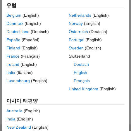
유럽
Related Resources
Belgium
(English)
Netherlands
(English)
Feedback
Denmark
(English)
Norway
(English)
Deutschland
(Deutsch)
Österreich
(Deutsch)
UP NEXT:
España
(Español)
Portugal
(English)
What Is Extended Object
Finland
(English)
Sweden
(English)
Tracking?
France
(Français)
Switzerland
Ireland
(English)
Deutsch
17:08
Italia
(Italiano)
English
Video length is 17:08
Luxembourg
(English)
Français
View full series
(6 Videos)
United Kingdom
(English)
RELATED VIDEOS
아시아 태평양
View more related videos
Australia
(English)
India
(English)
New Zealand
(English)