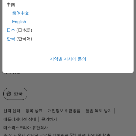
MathWorks
中国
Accelerating the pace of engineering and science
简体中文
English
제품 소개
日本
(日本語)
다운로드 및 구매
한국
(한국어)
사용 방법
지역별 지사에 문의
지원
회사 정보
웹사이트 선택
한국
신뢰 센터
등록 상표
개인정보 취급방침
불법 복제 방지
애플리케이션 상태
문의하기
매스웍스코리아 유한회사
주소: 서울시 강남구 삼성동 테헤란로 521 파르나스타워 14층