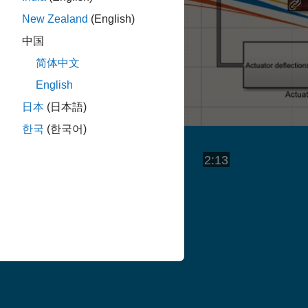
New Zealand
(English)
中国
简体中文
English
日本
(日本語)
한국
(한국어)
비
비디오 길이: 2:
2:13
디
오