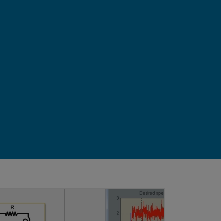
재
생
mulink의 PID 제어기 설계