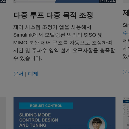
:52
7:52
오 길이: 3:52
비디오 길이: 
제
다중 루프 다중 목적 조정
S
제어 시스템 조정기 앱을 사용해서
수
Simulink에서 모델링된 임의의 SISO 및
제
MIMO 분산 제어 구조를 자동으로 조정하여
제
시간 및 주파수 영역 설계 요구사항을 충족할
있
수 있습니다.
문
문서
|
예제
로봇 매니퓰레이터의 슬라이딩 모드 제어 설계