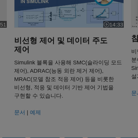
:51
14:33
오 길이: 4:51
비디오 길이: 1
참
비선형 제어 및 데이터 주도
제어
비
분
Simulink 블록을 사용해 SMC(슬라이딩 모드
S
제어), ADRAC(능동 외란 제거 제어),
설
MRAC(모델 참조 적응 제어) 등을 비롯한
비선형, 적응 및 데이터 기반 제어 기법을
문
구현할 수 있습니다.
문서
|
예제