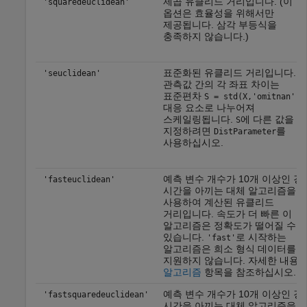
제곱 유클리드 거리입니다. (이
'squaredeuclidean'
옵션은 효율성을 위해서만
제공됩니다. 삼각 부등식을
충족하지 않습니다.)
표준화된 유클리드 거리입니다.
'seuclidean'
관측값 간의 각 좌표 차이는
표준편차
S = std(X,'omitnan')
대응 요소로 나누어져
스케일링됩니다.
에 다른 값을
S
지정하려면
를
DistParameter
사용하십시오.
예측 변수 개수가 10개 이상인 경
'fasteuclidean'
시간을 아끼는 대체 알고리즘을
사용하여 계산된 유클리드
거리입니다. 속도가 더 빠른 이
알고리즘은 정확도가 떨어질 수
있습니다.
로 시작하는
'fast'
알고리즘은 희소 형식 데이터를
지원하지 않습니다. 자세한 내용
알고리즘
항목을 참조하십시오.
예측 변수 개수가 10개 이상인 경
'fastsquaredeuclidean'
시간을 아끼는 대체 알고리즘을