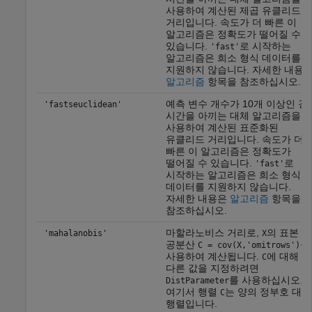
사용하여 계산된 제곱 유클리드
거리입니다. 속도가 더 빠른 이
알고리즘은 정확도가 떨어질 수
있습니다.
로 시작하는
'fast'
알고리즘은 희소 형식 데이터를
지원하지 않습니다. 자세한 내용
알고리즘
항목을 참조하십시오.
예측 변수 개수가 10개 이상인 경
'fastseuclidean'
시간을 아끼는 대체 알고리즘을
사용하여 계산된 표준화된
유클리드 거리입니다. 속도가 더
빠른 이 알고리즘은 정확도가
떨어질 수 있습니다.
로
'fast'
시작하는 알고리즘은 희소 형식
데이터를 지원하지 않습니다.
자세한 내용은
알고리즘
항목을
참조하십시오.
마할라노비스 거리로,
의 표본
'mahalanobis'
X
공분산
를
C = cov(X,'omitrows')
사용하여 계산됩니다.
에 대해
C
다른 값을 지정하려면
를 사용하십시오.
DistParameter
여기서 행렬
는 양의 정부호 대칭
C
행렬입니다.