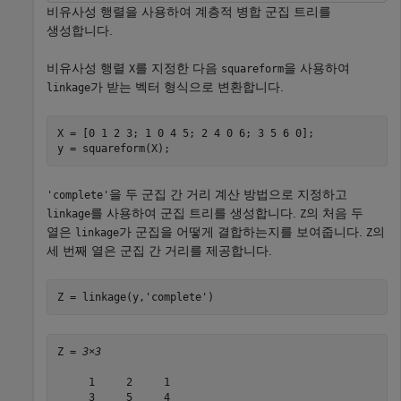
비유사성 행렬을 사용하여 계층적 병합 군집 트리를
생성합니다.
비유사성 행렬
를 지정한 다음
을 사용하여
X
squareform
가 받는 벡터 형식으로 변환합니다.
linkage
X = [0 1 2 3; 1 0 4 5; 2 4 0 6; 3 5 6 0];

y = squareform(X);
을 두 군집 간 거리 계산 방법으로 지정하고
'complete'
를 사용하여 군집 트리를 생성합니다.
의 처음 두
linkage
Z
열은
가 군집을 어떻게 결합하는지를 보여줍니다.
의
linkage
Z
세 번째 열은 군집 간 거리를 제공합니다.
Z = linkage(y,
'complete'
)
Z = 
3×3
     1     2     1

     3     5     4
