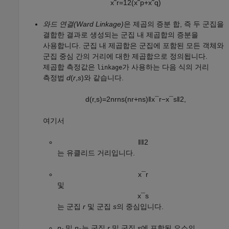
x
˜
r
=
1
2
(
x
˜
p
+
x
˜
q
)
와드 연결(Ward Linkage)
은 제곱의 증분 합, 즉 두 군집을
결합한 결과로 생성되는 군집 내 제곱합의 증분을
사용합니다. 군집 내 제곱합은 군집에 포함된 모든 객체와
군집 중심 간의 거리에 대한 제곱합으로 정의됩니다.
제곱합 측정값은
가 사용하는 다음 식의 거리
linkage
측정법
d
(
r
,
s
)와 같습니다.
d
(
r
,
s
)
=
2
n
r
n
s
(
n
r
+
n
s
)
‖
x
¯
r
−
x
¯
s
‖
2
,
여기서
‖
‖
2
는 유클리드 거리입니다.
x
¯
r
및
x
¯
s
는 군집
r
및 군집
s
의 중심입니다.
n
및
n
는 군집
r
및 군집
s
에 포함된 요소의