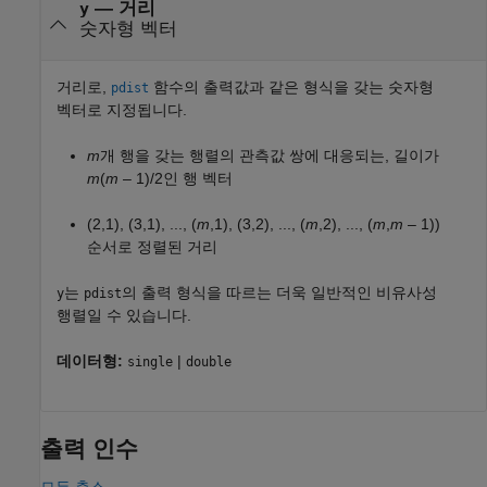
—
거리
y
숫자형 벡터
거리로,
함수의 출력값과 같은 형식을 갖는 숫자형
pdist
벡터로 지정됩니다.
m
개 행을 갖는 행렬의 관측값 쌍에 대응되는, 길이가
m
(
m
– 1)/2
인 행 벡터
(2,1), (3,1), ..., (
m
,1), (3,2), ..., (
m
,2), ..., (
m
,
m
– 1))
순서로 정렬된 거리
는
의 출력 형식을 따르는 더욱 일반적인 비유사성
y
pdist
행렬일 수 있습니다.
데이터형:
|
single
double
출력 인수
모두 축소