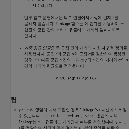
r
s
개수입니다.
일부 참고 문헌에서는 와드 연결에서
n
n
에 인자 2를
r
s
곱하지 않습니다.
함수는 이 인자를 사용하여 두
linkage
한원소 군집 간의 거리가 유클리드 거리와 같아지도록
합니다.
가중 평균 연결
은 두 군집 간의 거리에 대한 재귀적 정의를
사용합니다. 군집
r
이 군집
p
와 군집
q
를 결합하여 생성된
경우,
r
과 다른 군집
s
간의 거리는
p
와
s
간의 거리와
q
와
s
간의 거리의 평균으로 정의됩니다.
d
(
r
,
s
)
=
(
d
(
p
,
s
)
+
d
(
q
,
s
)
)
2
팁
가 거리 행렬의 벡터 표현인 경우
계산이 느려질
y
linkage(y)
수 있습니다.
,
,
방법에 대해
'centroid'
'median'
'ward'
는
가 유클리드 거리인지 여부를 확인합니다.
대신
linkage
y
y
를 전달하여 시간이 많이 걸리는 이 확인 작업을 피할 수
X