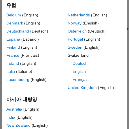
는 입력 데이터 행렬
의 행으로 구성된 계층적
= linkage(
)
X
팁
유럽
Z
X
군집을 포함하는 트리를 인코딩하는 행렬
를 반환합니다.
Z
버전 내역
Belgium
(English)
Netherlands
(English)
참고 항목
는 군집 간의 거리를 측정하는 방법인
= linkage(
,
)
Z
X
method
Denmark
(English)
Norway
(English)
를 사용하여 트리를 생성합니다. 자세한 내용은
연결
항목을
method
Deutschland
(Deutsch)
Österreich
(Deutsch)
참조하십시오.
España
(Español)
Portugal
(English)
예제
Finland
(English)
Sweden
(English)
France
(Français)
Switzerland
은
의 행 간의 거리를 계산하는
= linkage(
,
,
)
X
Z
X
method
metric
Ireland
(English)
Deutsch
함수에
을 전달하여 군집화를 수행합니다.
pdist
metric
Italia
(Italiano)
English
예제
Luxembourg
(English)
Français
United Kingdom
(English)
가
인 경우
value
'on'
=
Z
는 메모리 절약
linkage(
,
,
,'savememory',
)
X
method
metric
value
아시아 태평양
알고리즘을 사용하고,
가
인 경우 표준 알고리즘을
value
'off'
사용합니다.
Australia
(English)
India
(English)
예제
New Zealand
(English)