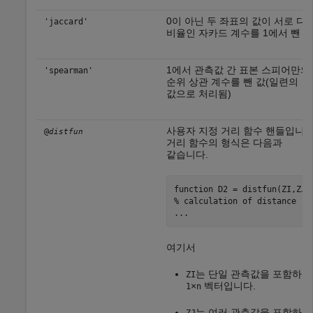
0이 아닌 두 좌표의 값이 서로 다
'jaccard'
비율인 자카드 계수를 1에서 뺀 값
1에서 관측값 간 표본 스피어만의
'spearman'
순위 상관 계수를 뺀 값(일련의
값으로 처리됨)
사용자 지정 거리 함수 핸들입니다
@
distfun
거리 함수의 형식은 다음과
같습니다.
function
% calculation of distance
...
여기서
는 단일 관측값을 포함하는
ZI
×
벡터입니다.
1
n
는 여러 관측값을 포함하는