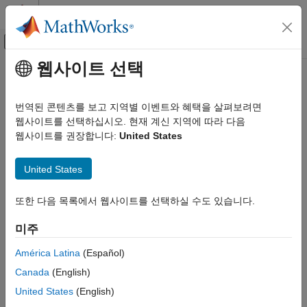
콘텐츠로 바로 가기
MATLAB 도움말 센터
오프캔버스 탐색 메뉴 토글
주요 콘텐츠
웹사이트 선택
문서 홈
linkage
AI 및 통계학
번역된 콘텐츠를 보고 지역별 이벤트와 혜택을 살펴보려면
계층적 병합 군집 트리
웹사이트를 선택하십시오. 현재 계신 지역에 따라 다음
Statistics and Machine Learning Toolbox
웹사이트를 권장합니다:
United States
군집 분석과 이상 감지
페이지 내 모두 축소
계층적 군집화
구문
United States
linkage
Z = linkage(X)
또한 다음 목록에서 웹사이트를 선택하실 수도 있습니다.
이 페이지 내용
Z = linkage(X,method)
구문
Z = linkage(X,method,metric)
미주
Z = linkage(X,method,metric,'savememory',value)
설명
Z = linkage(X,method,pdist_inputs)
예제
América Latina
(Español)
Z = linkage(y)
입력 인수
Canada
(English)
Z = linkage(y,method)
출력 인수
설명
United States
(English)
세부 정보