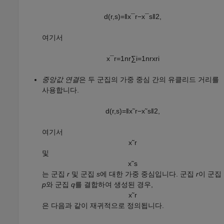
d
(
r
,
s
)
=
‖
x
¯
r
−
x
¯
s
‖
2
,
여기서
x
¯
r
=
1
n
r
∑
i
=
1
n
r
x
r
i
중앙값 연결
은 두 군집의 가중 중심 간의 유클리드 거리를
사용합니다.
d
(
r
,
s
)
=
‖
x
˜
r
−
x
˜
s
‖
2
,
여기서
x
˜
r
및
x
˜
s
는 군집
r
및 군집
s
에 대한 가중 중심입니다. 군집
r
이 군집
p
와 군집
q
를 결합하여 생성된 경우,
x
˜
r
은 다음과 같이 재귀적으로 정의됩니다.