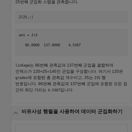
25번째 군집화 스텝을 관측합니다.
Z(25,:)
ans = 
1×3
   86.0000  137.0000    4.5307

는 86번째 관측값과 137번째 군집을 결합하여
linkage
인덱스가
120
+
25
=
145
인 군집을 구성합니다. 여기서 120은
에 포함된 총 관측값 개수이고, 25는
의 행
grades
Z
번호입니다. 86번째 관측값과 137번째 군집에 포함된 모든 점
간의 최단 거리는
입니다.
4.5307
비유사성 행렬을 사용하여 데이터 군집화하기