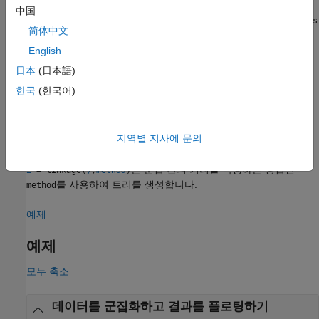
는
의 행 간의 거리를
= linkage(
,
,
)
X
Z
X
method
pdist_inputs
中国
계산하는
함수에
를 전달합니다.
pdist
pdist_inputs
pdist_inputs
简体中文
인수는
,
또는
측정법과
'seuclidean'
'minkowski'
'mahalanobis'
추가 거리 측정법 옵션으로 구성됩니다.
English
日本
(日本語)
예제
한국
(한국어)
는 거리 행렬의 벡터 표현
를 사용합니다.
는
= linkage(
)
y
y
Z
y
로 계산되거나
의 출력 형식을 따르는 더욱 일반적인
pdist
pdist
지역별 지사에 문의
비유사성 행렬일 수 있습니다.
는 군집 간의 거리를 측정하는 방법인
= linkage(
,
)
Z
y
method
를 사용하여 트리를 생성합니다.
method
예제
예제
모두 축소
데이터를 군집화하고 결과를 플로팅하기