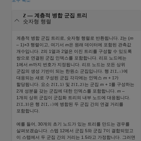
— 계층적 병합 군집 트리
Z
숫자형 행렬
계층적 병합 군집 트리로, 숫자형 행렬로 반환됩니다.
는
(
m
Z
– 1)
×3 행렬이고, 여기서
m
은 원래 데이터에 포함된 관측값
개수입니다.
의 1열과 2열은 이진 트리를 구성할 수 있도록
Z
쌍으로 연결된 군집 인덱스를 포함합니다. 리프 노드에는
1에서
m
까지 번호가 지정됩니다. 리프 노드는 모든 상위
군집의 생성 기반이 되는 한원소 군집입니다. 행
에
Z(I,:)
대응되는 새로 구성된 군집 각각에는 인덱스
m
+
가
I
할당됩니다. 요소
및
는 군집
m
+
를 구성하는
Z(I,1)
Z(I,2)
I
2개 성분을 갖는 군집에 대한 인덱스를 포함합니다.
m
–
1
개의 상위 군집이 군집화 트리의 내부 노드에 대응됩니다.
은 행
에 병합된 두 군집 간의 연결 거리를
Z(I,3)
Z(I,:)
포함합니다.
예를 들어, 30개의 초기 노드가 있는 트리를 만드는 경우를
살펴보겠습니다. 스텝 12에서 군집 5와 군집 7이 결합되었고
이 스텝에서 두 군집 간의 거리는 1.5라고 가정합니다. 그러면