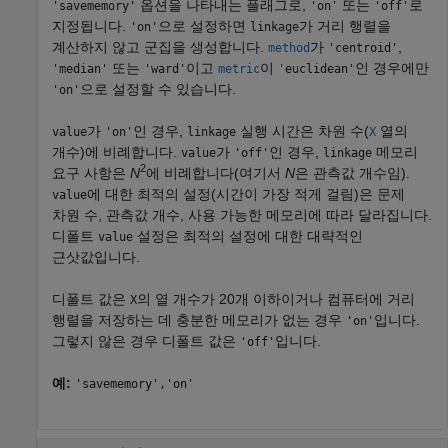
옵션을 나타내는 플래그로,
또는
로
'savememory'
'on'
'off'
지정됩니다.
으로 설정하면
가 거리 행렬을
'on'
linkage
계산하지 않고 군집을 생성합니다.
가
,
method
'centroid'
또는
이고
이
인 경우에만
'median'
'ward'
metric
'euclidean'
으로 설정할 수 있습니다.
'on'
가
인 경우,
실행 시간은 차원 수(
열의
value
'on'
linkage
X
개수)에 비례합니다.
가
인 경우,
메모리
value
'off'
linkage
2
요구 사항은
N
에 비례합니다(여기서
N
은 관측값 개수임).
에 대한 최적의 설정(시간이 가장 적게 걸림)은 문제
value
차원 수, 관측값 개수, 사용 가능한 메모리에 따라 달라집니다.
디폴트
설정은 최적의 설정에 대한 대략적인
value
근삿값입니다.
디폴트 값은
의 열 개수가 20개 이하이거나 컴퓨터에 거리
X
행렬을 저장하는 데 충분한 메모리가 없는 경우
입니다.
'on'
그렇지 않은 경우 디폴트 값은
입니다.
'off'
예:
'savememory','on'