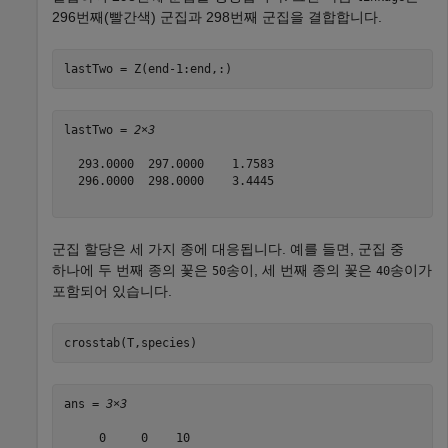
296번째(빨간색) 군집과 298번째 군집을 결합합니다.
lastTwo = Z(end-1:end,:)
lastTwo = 
2×3
  293.0000  297.0000    1.7583

  296.0000  298.0000    3.4445

군집 할당은 세 가지 종에 대응됩니다. 예를 들면, 군집 중
하나에 두 번째 종의 꽃은
송이, 세 번째 종의 꽃은
송이가
50
40
포함되어 있습니다.
crosstab(T,species)
ans = 
3×3
     0     0    10
