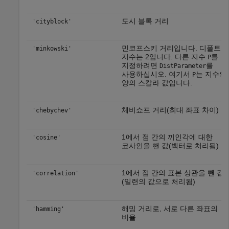
도시 블록 거리
'cityblock'
민코프스키 거리입니다. 디폴트
'minkowski'
지수는 2입니다. 다른 지수
를
P
지정하려면
를
DistParameter
사용하십시오. 여기서
는 지수의
P
양의 스칼라 값입니다.
체비쇼프 거리(최대 좌표 차이)
'chebychev'
1에서 점 간의 끼인각에 대한
'cosine'
코사인을 뺀 값(벡터로 처리됨)
1에서 점 간의 표본 상관을 뺀 값
'correlation'
(일련의 값으로 처리됨)
해밍 거리로, 서로 다른 좌표의
'hamming'
비율