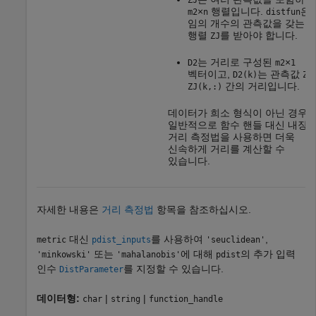
ZJ
×
행렬입니다.
은
m2
n
distfun
임의 개수의 관측값을 갖는
행렬
를 받아야 합니다.
ZJ
는 거리로 구성된
×
D2
m2
1
벡터이고,
는 관측값
D2(k)
ZI
간의 거리입니다.
ZJ(k,:)
데이터가 희소 형식이 아닌 경우
일반적으로 함수 핸들 대신 내장
거리 측정법을 사용하면 더욱
신속하게 거리를 계산할 수
있습니다.
자세한 내용은
거리 측정법
항목을 참조하십시오.
대신
를 사용하여
,
metric
pdist_inputs
'seuclidean'
또는
에 대해
의 추가 입력
'minkowski'
'mahalanobis'
pdist
인수
를 지정할 수 있습니다.
DistParameter
데이터형:
|
|
char
string
function_handle