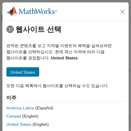
콘텐츠로 바로 가기
MATLAB 도움말 센터
오프캔버스 탐색 메뉴 토글
주요 콘텐츠
웹사이트 선택
문서 홈
스펙트럼 측정값
신호 처리
번역된 콘텐츠를 보고 지역별 이벤트와 혜택을 살펴보려면
채널 전력, 대역폭, 평균 주파수, 중앙 주파수, 고조파 왜곡
웹사이트를 선택하십시오. 현재 계신 지역에 따라 다음
Signal Processing Toolbox
와
를 사용하여 신호에서 90% 점유 대역폭과 3dB
웹사이트를 권장합니다:
United States
obw
powerbw
측정 및 특징 추출
대역폭을 찾습니다. 파워 스펙트럼의 평균 주파수 또는 중앙
카테고리
주파수를 계산합니다. 지정된 주파수 대역에서 전력을 추정합니다.
United States
고조파 왜곡을 측정합니다. 순시 대역폭, 순시 주파수, 스펙트럼
기술 통계량
엔트로피 및 스펙트럼 첨도를 추정합니다.
펄스 메트릭과 천이 메트릭
또한 다음 목록에서 웹사이트를 선택하실 수도 있습니다.
스펙트럼 측정값
함수
미주
모두 확장
América Latina
(Español)
Canada
(English)
전력과 대역폭
United States
(English)