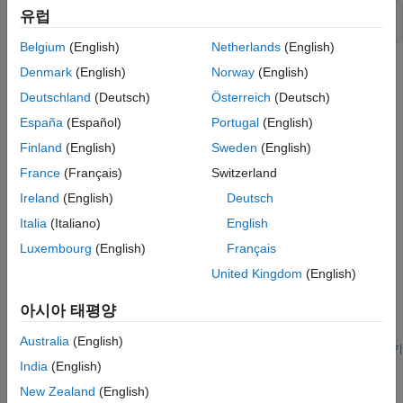
유럽
고조파 측정값
Belgium
(English)
Netherlands
(English)
도움말 항목
Denmark
(English)
Norway
(English)
Deutschland
(Deutsch)
Österreich
(Deutsch)
신호의 전력 측정하기
España
(Español)
Portugal
(English)
대부분의 신호 전력을 포함하는 주파수 대역의 폭을 추정합니다.
왜곡된 신호의 경우, 기본파와 고조파에 저장된 전력을
Finland
(English)
Sweden
(English)
확인합니다.
France
(Français)
Switzerland
Ireland
(English)
Deutsch
Measure Total Harmonic Distortion
Measure the total harmonic distortion of a sinusoidal signal.
Italia
(Italiano)
English
Luxembourg
(English)
Français
추천 예제
United Kingdom
(English)
고조파 왜곡 분석하기
아시아 태평양
잡음의 영향을 받고 있는 약한 비선형 시스템의 고조파 왜곡을
분석합니다.
Australia
(English)
라이브 스크립트 열기
Spurious-Free Dynamic Range (SFDR) Measurement
India
(English)
Measure the SFDR of a numerically controlled oscillator and
New Zealand
(English)