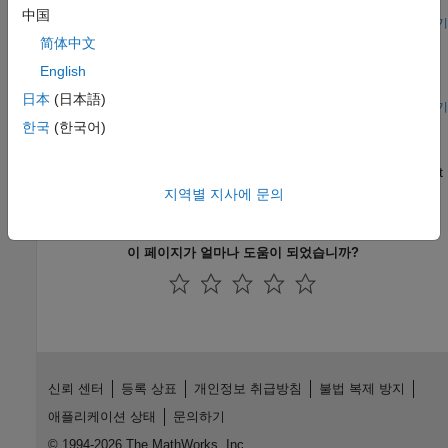
explore the effects of adding phase dither.
中国
스크립트 열기
신호 유사성 측정하기
简体中文
샘플 레이트가 서로 다른 신호 또는 주파수 성분을 비교하고,
English
지연을 측정하고, 측정값에 신호가 있는지 확인합니다.
日本
(日本語)
라이브 스크립트 열기
Audio Device Test Stimuli
한국
(한국어)
Exercise a nonlinear system with common audio device stimuli
and compare the advantages and disadvantages of the different
stimuli.
지역별 지사에 문의
(Audio Toolbox)
이 페이지가 얼마나 도움이 되었습니까?
신뢰 센터
등록 상표
개인정보 취급방침
불법 복제 방지
애플리케이션 상태
문의하기
© 1994-2026 The MathWorks, Inc.