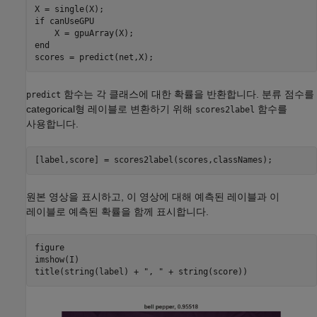
if
 canUseGPU

end
scores = predict(net,X);
함수는 각 클래스에 대한 확률을 반환합니다. 분류 점수를
predict
categorical형 레이블로 변환하기 위해
함수를
scores2label
사용합니다.
[label,score] = scores2label(scores,classNames);
원본 영상을 표시하고, 이 영상에 대해 예측된 레이블과 이
레이블로 예측된 확률을 함께 표시합니다.
figure

imshow(I)

title(string(label) + 
", "
 + string(score))