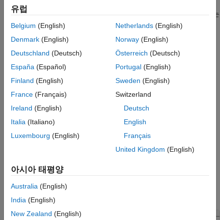
있습니다. 이 신경망은 다양한 영상을 대표하는 다양한 특징을
유럽
학습했습니다. 이 신경망은 영상을 입력값으로 받아서 영상에 있는
사물에 대한 레이블과 각 사물 범주의 확률을 출력합니다.
Belgium
(English)
Netherlands
(English)
Denmark
(English)
Norway
(English)
사전 훈련된 신경망 불러오기
Deutschland
(Deutsch)
Österreich
(Deutsch)
함수를 사용하여 사전 훈련된
imagePretrainedNetwork
España
(Español)
Portugal
(English)
GoogLeNet 신경망과 해당 클래스 이름을 불러옵니다. 이
단계에서는 Deep Learning Toolbox™ Model
for GoogLeNet
Finland
(English)
Sweden
(English)
Network
지원 패키지가 필요합니다. 필요한 지원 패키지가
France
(Français)
Switzerland
설치되어 있지 않으면 이를 다운로드할 수 있는 링크가
Ireland
(English)
Deutsch
제공됩니다.
Italia
(Italiano)
English
영상 분류를 위해 사전 훈련된 다른 신경망을 불러와도 됩니다.
Luxembourg
(English)
Français
사전 훈련된 다른 신경망을 사용해 보려면 MATLAB®에서 이
United Kingdom
(English)
예제를 연 다음 다른 신경망을 선택하십시오. 예를 들어,
GoogLeNet보다 훨씬 빠른 신경망인 SqueezeNet을 사용해 볼 수
아시아 태평양
있습니다. 사전 훈련된 다른 신경망을 사용하여 이 예제를 실행할
수 있습니다. 사용 가능한 모든 신경망 목록을 보려면
사전 훈련된
Australia
(English)
심층 신경망
항목을 참조하십시오.
India
(English)
New Zealand
(English)