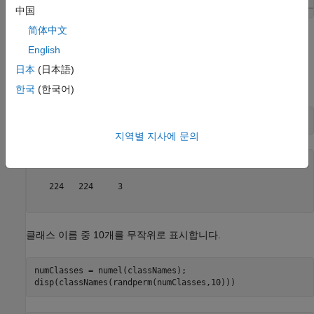
[net,classNames] = imagePretrainedNetwork(
中国
简体中文
분류하려는 영상의 크기는 신경망의 입력 크기와 같아야 합니다.
English
GoogLeNet의 경우 신경망의
속성의 첫 번째 요소는 영상
Layers
입력 계층입니다. 영상 입력 계층의
속성은 신경망의
日本
(日本語)
InputSize
입력 크기입니다.
한국
(한국어)
inputSize = net.Layers(1).InputSize
지역별 지사에 문의
inputSize = 
1×3
   224   224     3

클래스 이름 중 10개를 무작위로 표시합니다.
numClasses = numel(classNames);

disp(classNames(randperm(numClasses,10)))