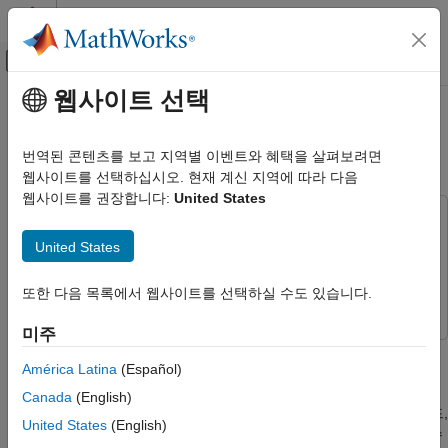
콘텐츠로 바로 가기
MATLAB 도움말 센터
오프캔버스 탐색 메뉴 토글
주요 콘텐츠
웹사이트 선택
문서 홈
GoogLeNet을 사용하여 영상
AI 및 통계학
분류하기
번역된 콘텐츠를 보고 지역별 이벤트와 혜택을 살펴보려면
웹사이트를 선택하십시오. 현재 계신 지역에 따라 다음
Deep Learning Toolbox
웹사이트를 권장합니다:
United States
심층 신경망 가져오기 및 구축하기
다음 제품이 필요합니다.
사전 훈련된 내장 신경망
Deep Learning Toolbox
Deep Learning Toolbox
United States
GoogLeNet을 사용하여 영상 분류하기
Deep Learning Toolbox Model for GoogLeNet Network
Deep
Learning Toolbox Model for GoogLeNet Network
또한 다음 목록에서 웹사이트를 선택하실 수도 있습니다.
이 페이지 내용
사전 훈련된 신경망 불러오기
미주
영상 읽어 들이기
이 예제에서는 사전 훈련된 심층 컨벌루션 신경망 GoogLeNet을
영상 크기를 조정한 후 분류하기
América Latina
(Español)
사용하여 영상을 분류하는 방법을 보여줍니다.
상위 예측 표시하기
Canada
(English)
1백만 개가 넘는 영상에 대해 훈련된 GoogLeNet은 영상을 키보드,
참고 문헌
United States
(English)
커피 머그잔, 연필, 각종 동물 등 1,000가지 사물 범주로 분류할 수
참고 항목