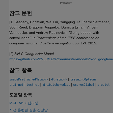
참고 문헌
[1] Szegedy, Christian, Wei Liu, Yangqing Jia, Pierre Sermanet,
Scott Reed, Dragomir Anguelov, Dumitru Erhan, Vincent
Vanhoucke, and Andrew Rabinovich. "Going deeper with
convolutions." In
Proceedings of the IEEE conference on
computer vision and pattern recognition
, pp. 1-9. 2015.
[2]
BVLC GoogLeNet Model
.
https://github.com/BVLC/caffe/tree/master/models/bvlc_googlene
참고 항목
|
|
|
imagePretrainedNetwork
dlnetwork
trainingOptions
|
|
|
|
trainnet
testnet
minibatchpredict
scores2label
predict
도움말 항목
MATLAB의 딥러닝
사전 훈련된 심층 신경망