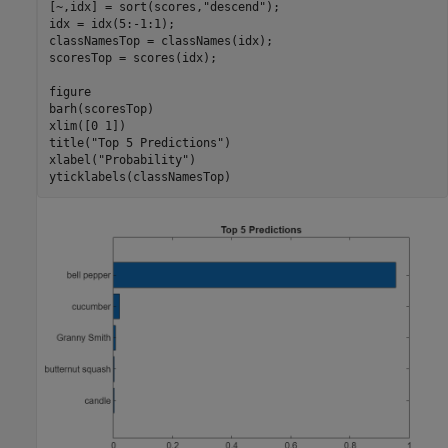
[~,idx] = sort(scores,
"descend"
);

idx = idx(5:-1:1);

classNamesTop = classNames(idx);

scoresTop = scores(idx);

figure

barh(scoresTop)

xlim([0 1])

title(
"Top 5 Predictions"
)

xlabel(
"Probability"
)

yticklabels(classNamesTop)