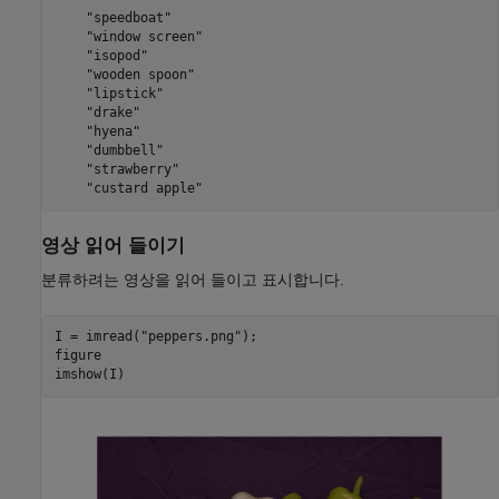
    "speedboat"

    "window screen"

    "isopod"

    "wooden spoon"

    "lipstick"

    "drake"

    "hyena"

    "dumbbell"

    "strawberry"

영상 읽어 들이기
분류하려는 영상을 읽어 들이고 표시합니다.
I = imread(
"peppers.png"
);

figure

imshow(I)