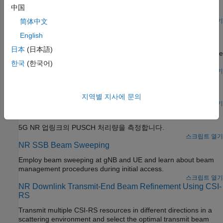
中国
라이브 gNodeB 신호를 동기화, 복조, 디코딩합니다.
스크립트 열기
简体中文
5G NR Synchronization Signal Capture Using Software-
English
Defined Radio
日本
(日本語)
Use a software-defined radio to capture an SS burst. Analyze the
capture and identify the strongest SSB.
한국
(한국어)
R2024a 이후
라이브 스크립트 열기
NR PDSCH 처리량
5G NR 다운링크의 PDSCH 처리량을 측정합니다.
지역별 지사에 문의
스크립트 열기
NR PUSCH 처리량
5G NR 업링크의 PUSCH 처리량을 측정합니다.
스크립트 열기
NR SSB Beam Sweeping
Employ beam sweeping at gNB and UE and learn about beam
management procedures during initial access.
스크립트 열기
NR Downlink Transmit-End Beam Refinement Using CSI-
RS
Transmit multiple CSI-RS resources in different directions in a
scattering environment and select the optimal transmit beam