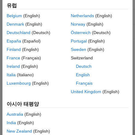
AI를 사용한 5G NR
Practical timing estimation
유럽
nrTimingEstimate
6G Exploration Library
MMSE(최소평균제곱오차)
nrEqualizeMMSE
Belgium
(English)
Netherlands
(English)
코드 생성 및 배포
이퀄라이제이션
Denmark
(English)
Norway
(English)
Extract resource elements
nrExtractResources
Deutschland
(Deutsch)
Österreich
(Deutsch)
from resource array
España
(Español)
Portugal
(English)
도움말 항목
Finland
(English)
Sweden
(English)
France
(Français)
Switzerland
디코딩을 위한 PBCH 심볼 및 채널 추정값 추출
이 예제에서는 수신된 그리드와 관련 채널 추정값에서
Ireland
(English)
Deutsch
PBCH(physical broadcast channel) 심볼을 추출하는 방법을
Italia
(Italiano)
English
보여줍니다.
Luxembourg
(English)
Français
관련 정보
United Kingdom
(English)
Capture and Label NR and LTE Signals for AI Training
아시아 태평양
(Wireless Testbench)
Australia
(English)
추천 예제
India
(English)
New Zealand
(English)
NR 셀 탐색 및 MIB와 SIB1 복원