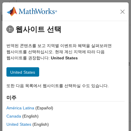
콘텐츠로 바로 가기
MATLAB 도움말 센터
오프캔버스 탐색 메뉴 토글
주요 콘텐츠
웹사이트 선택
문서 홈
신호 수신 및 복구
무선 통신
번역된 콘텐츠를 보고 지역별 이벤트와 혜택을 살펴보려면
프레임 동기화, 채널 추정, MMSE 이퀄라이제이션, 셀 ID 검색,
웹사이트를 선택하십시오. 현재 계신 지역에 따라 다음
5G Toolbox
MIB 디코딩, SIB1 복원
웹사이트를 권장합니다:
United States
카테고리
5G Toolbox™ 로우 레벨 함수를 사용하여 수신된 신호를 처리하고
5G Toolbox 시작하기
복원합니다. 실질적인 채널 추정, 완벽한 채널 추정, 타이밍 추정,
United States
동기화, MMSE(최소평균제곱오차) 이퀄라이제이션, 셀 ID 검색,
다운링크 채널
MIB 디코딩, SIB1 복원을 수행할 수 있습니다.
업링크 채널
또한 다음 목록에서 웹사이트를 선택하실 수도 있습니다.
물리 계층 하위 컴포넌트
함수
미주
신호 수신 및 복구
링크 레벨 시뮬레이션
Perfect channel estimation
América Latina
(Español)
nrPerfectChannelEstimate
시스템 레벨 시뮬레이션
Canada
(English)
Perfect timing estimation
nrPerfectTimingEstimate
RF 시뮬레이션
United States
(English)
테스트 및 측정
실질적 채널 추정
nrChannelEstimate