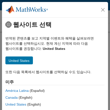
콘텐츠로 바로 가기
비디오
웹사이트 선택
Videos Home
Search
Play
Vi
51:37
번역된 콘텐츠를 보고 지역별 이벤트와 혜택을 살펴보려면
웹사이트를 선택하십시오. 현재 계신 지역에 따라 다음
Description
웹사이트를 권장합니다:
United States
Video
Design of Modern Forecasting
United States
and Policy Analysis Systems at
또한 다음 목록에서 웹사이트를 선택하실 수도 있습니다.
Central Banks
미주
Recorded: 14 Jun 2011
América Latina
(Español)
Canada
(English)
Related Resources
United States
(English)