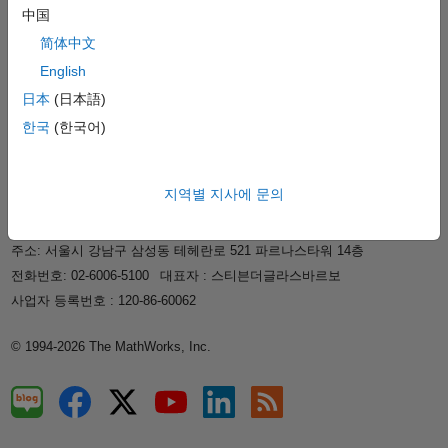
지원
中国
회사 정보
简体中文
English
日本
(日本語)
웹사이트 선택
한국
한국
(한국어)
신뢰 센터
등록 상표
개인정보 취급방침
불법 복제 방지
지역별 지사에 문의
애플리케이션 상태
문의하기
매스웍스코리아 유한회사
주소: 서울시 강남구 삼성동 테헤란로 521 파르나스타워 14층
전화번호: 02-6006-5100
대표자 : 스티븐더글라스바르보
사업자 등록번호 : 120-86-60062
© 1994-2026 The MathWorks, Inc.