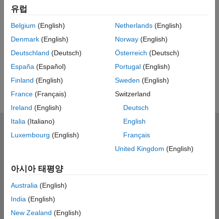
Feedback
유럽
UP NEXT
Belgium
(English)
Netherlands
(English)
Denmark
(English)
Norway
(English)
RELATED VIDEOS
Deutschland
(Deutsch)
Österreich
(Deutsch)
View more related videos
España
(Español)
Portugal
(English)
Finland
(English)
Sweden
(English)
France
(Français)
Switzerland
Ireland
(English)
Deutsch
Italia
(Italiano)
English
MathWorks
Luxembourg
(English)
Français
Accelerating the pace of engineering and science
United Kingdom
(English)
제품 소개
아시아 태평양
다운로드 및 구매
Australia
(English)
India
(English)
사용 방법
New Zealand
(English)