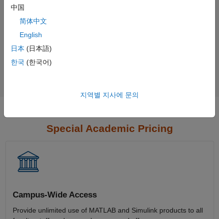
中国
简体中文
English
Not sure what you need?
日本
(日本語)
한국
(한국어)
Contact Sales
지역별 지사에 문의
Special Academic Pricing
Campus-Wide Access
Provide unlimited use of MATLAB and Simulink products to all