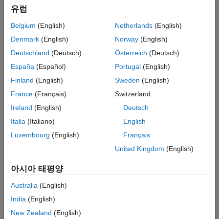
유럽
Intended Use
Standard
Belgium
(English)
Netherlands
(English)
Startups
Denmark
(English)
Norway
(English)
Academic
Student
Deutschland
(Deutsch)
Österreich
(Deutsch)
Home
España
(Español)
Portugal
(English)
Finland
(English)
Sweden
(English)
France
(Français)
Switzerland
License Term
Ireland
(English)
Deutsch
License Term
Annual
Italia
(Italiano)
English
Perpetual
Luxembourg
(English)
Français
United Kingdom
(English)
아시아 태평양
Australia
(English)
Not sure what you need? We offer other license
options.
India
(English)
New Zealand
(English)
Contact Sales