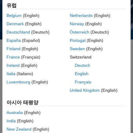
시간을 할애하고 다른 언어로 다시 코딩하는 시간을 줄일 수
유럽
있습니다.
Belgium
(English)
Netherlands
(English)
Denmark
(English)
Norway
(English)
Deutschland
(Deutsch)
Österreich
(Deutsch)
España
(Español)
Portugal
(English)
Finland
(English)
Sweden
(English)
France
(Français)
Switzerland
다른 언어에서 MATLAB 호출하기
Ireland
(English)
Deutsch
MATLAB Engine API를 통해
다른 프로그래밍 환경
에서 MATLAB을
Italia
(Italiano)
English
사용할 수 있습니다. 이 API를 사용하면 MATLAB의 데스크탑 세션을
시작하지 않고도 사용자의 프로그래밍 언어 내에서 MATLAB 명령을
Luxembourg
(English)
Français
실행할 수 있습니다. MATLAB Engine API는 다음과 같은 언어를
United Kingdom
(English)
지원합니다.
아시아 태평양
C/C++
Australia
(English)
Fortran
India
(English)
Java
New Zealand
(English)
Python