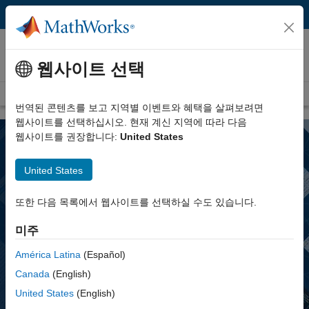
콘텐츠로 바로 가기
다른 프로그래밍 언어와 함께 MATLAB
사용하기
웹사이트 선택
개요
시작하기
기능
학생들을 위한 자료
번역된 콘텐츠를 보고 지역별 이벤트와 혜택을 살펴보려면
웹사이트를 선택하십시오. 현재 계신 지역에 따라 다음
웹사이트를 권장합니다:
United States
United States
다른 프로그래밍 언어와 함께
또한 다음 목록에서 웹사이트를 선택하실 수도 있습니다.
MATLAB 사용하기
미주
®
MATLAB
을 사용하면 다른 프로그래밍 언어로 작성된 레거시 코드를
América Latina
(Español)
재사용하여 MATLAB 기반의 반응형 웹 사이트를 만들거나,
Canada
(English)
MATLAB에서 직접 생성된 오류 없는 임베디드 C 코드를 사용해
하드웨어를 프로그래밍할 수 있습니다. 따라서 서로 다른 프로그래밍
United States
(English)
언어를 사용하는 여러 팀이 함께 협업하면서 제품 개발에 더 많은