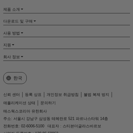
제품 소개
다운로드 및 구매
사용 방법
지원
회사 정보
웹사이트 선택
한국
신뢰 센터
등록 상표
개인정보 취급방침
불법 복제 방지
애플리케이션 상태
문의하기
매스웍스코리아 유한회사
주소: 서울시 강남구 삼성동 테헤란로 521 파르나스타워 14층
전화번호: 02-6006-5100
대표자 : 스티븐더글라스바르보