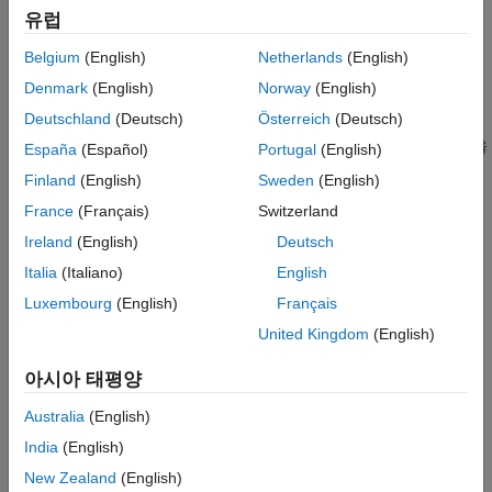
Analyze Project Dependencies in Simulink
요구 사항 추적성
유럽
Explore Project Tools with Airframe Project
블록 및 블록셋 작성하기
Belgium
(English)
Netherlands
(English)
시뮬레이션 통합
카테고리
Denmark
(English)
Norway
(English)
Simulink에서 지원되는 하드웨어
Deutschland
(Deutsch)
Österreich
(Deutsch)
Simulink에서 MATLAB 프로젝트 사용하기
Simulink 템플릿으로 프로젝트를 만들고, 프로젝트 내 모든 모델을
España
(Español)
Portugal
(English)
업그레이드하고, 블록 수준의 영향 분석 수행
Finland
(English)
Sweden
(English)
모델 비교
France
(Français)
Switzerland
모델을 비교하여 두 모델 간의 변경 사항을 식별하거나 차이를
Ireland
(English)
Deutsch
병합
Italia
(Italiano)
English
지속적 통합 및 지속적 배포
종속 관계 캐시를 공유하여 테스트 런타임을 단축하고 CI
Luxembourg
(English)
Français
파이프라인에 Simulink 차이점 비교 및 자동 병합 설정
United Kingdom
(English)
설계 에볼루션 관리
프로젝트 파일의 대체 버전 구성 및 분석
아시아 태평양
요구 사항 추적성
Australia
(English)
프로젝트, 모델 및 블록에서 연결된 요구 사항 보기
India
(English)
추천 예제
New Zealand
(English)