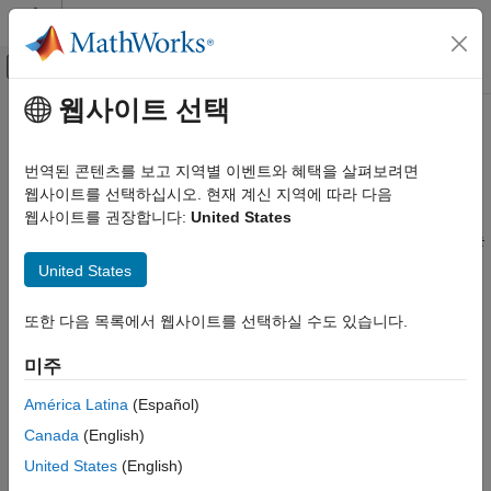
콘텐츠로 바로 가기
MATLAB 도움말 센터
오프캔버스 탐색 메뉴 토글
주요 콘텐츠
웹사이트 선택
문서 홈
프로젝트 관리
Simulink
번역된 콘텐츠를 보고 지역별 이벤트와 혜택을 살펴보려면
®
®
카테고리
Simulink
에서 MATLAB
프로젝트 툴 사용하기
웹사이트를 선택하십시오. 현재 계신 지역에 따라 다음
프로젝트는 필요한 파일을 찾고, 파일과 설정을 관리 및 공유하고,
웹사이트를 권장합니다:
United States
Simulink 시작하기
소스 컨트롤과 상호 작용하여 대규모 모델링 프로젝트를 구성하는
응용 사례
데 도움이 됩니다.
United States
Simulink 환경 기본 사항
모델링
프로젝트에 익숙하지 않은 경우 기본 사항에 대해서는 MATLAB
또한 다음 목록에서 웹사이트를 선택하실 수도 있습니다.
시뮬레이션
문서에서
프로젝트
항목을 참조하십시오. Simulink와 관련한
프로젝트 관리
지침은
What Are MATLAB Projects in Simulink?
항목과
미주
Simulink에서 MATLAB 프로젝트 사용하기
항목을 참조하십시오.
Simulink에서 MATLAB 프로젝트
사용하기
América Latina
(Español)
자주 보는 항목
모델 비교
Canada
(English)
지속적 통합 및 지속적 배포
Create Project from Model
United States
(English)
설계 에볼루션 관리