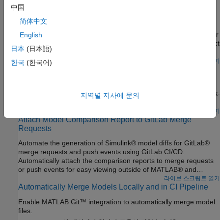
中国
Get Started with MATLAB Projects
简体中文
Use an existing project to manage the files within your design.
You can automate startup and shutdown tasks, add shortcuts for
English
common tasks, run checks, upgrade project files, analyze project
日本
(日本語)
dependencies, and share your project.
라이브 스크립트 열기
한국
(한국어)
Perform Block-Level Impact Analysis Using Dependency
Analyzer
Explore dependencies introduced by blocks and perform a block-
지역별 지사에 문의
level impact analysis.
스크립트 열기
Attach Model Comparison Report to GitLab Merge
Requests
Automate the generation of Simulink® model diffs for GitLab®
merge requests and push events using GitLab CI/CD.
Automatically attach the comparison reports to merge requests
or push events for easy viewing outside of MATLAB® and
Simulink.
라이브 스크립트 열기
Automatically Merge Models Locally and in CI Pipeline
Enable MATLAB Git™ integration to automatically merge model
files.